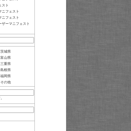
ェスト
マニフェスト
マニフェスト
ーザーマニフェスト
茨城県
富山県
三重県
島根県
福岡県
その他
す。