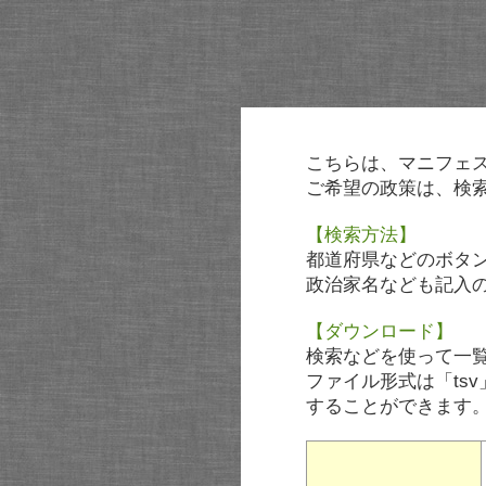
こちらは、マニフェ
ご希望の政策は、検
【検索方法】
都道府県などのボタ
政治家名なども記入
【ダウンロード】
検索などを使って一
ファイル形式は「tsv
することができます