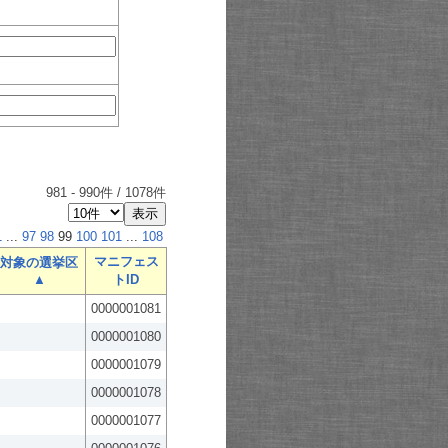
981
-
990
件 /
1078
件
1
...
97
98
99
100
101
...
108
マニフェス
対象の選挙区
▲
トID
0000001081
0000001080
0000001079
0000001078
0000001077