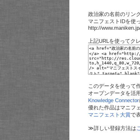
政治家の名前のリンク
マニフェストIDを使
http://www.maniken.j
上記URLを使ってク
このデータを使って
オープンデータを活
Knowledge Connector
優れた作品はマニフ
マニフェスト大賞
で
≫詳しい登録方法は