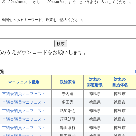
※「20xx/xx/xx」 から 「20xx/xx/xx」まで というように入力してください。
※関心のあるキーワード、政策をご記入ください。
覧のうえダウンロードをお願いします。
覧
対象の
対象の
マニフェスト種別
政治家名
都道府県
自治体名
市議会議員マニフェスト
寺内進
徳島県
徳島市
市議会議員マニフェスト
多田秀
徳島県
徳島市
市議会議員マニフェスト
武知浩之
徳島県
徳島市
市議会議員マニフェスト
須見矩明
徳島県
徳島市
市議会議員マニフェスト
澤田唯行
徳島県
徳島市