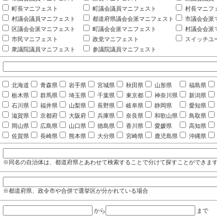
町長マニフェスト
町議会議員マニフェスト
村長マニフ
村議会議員マニフェスト
都道府県議会会派マニフェスト
市議会会派
区議会会派マニフェスト
町議会会派マニフェスト
村議会会派
市民マニフェスト
政党マニフェスト
スイッチユ
衆議院議員マニフェスト
参議院議員マニフェスト
北海道
青森県
岩手県
宮城県
秋田県
山形県
福島県
栃木県
群馬県
埼玉県
千葉県
東京都
神奈川県
新潟県
石川県
福井県
山梨県
長野県
岐阜県
静岡県
愛知県
滋賀県
京都府
大阪府
兵庫県
奈良県
和歌山県
鳥取県
岡山県
広島県
山口県
徳島県
香川県
愛媛県
高知県
佐賀県
長崎県
熊本県
大分県
宮崎県
鹿児島県
沖縄県
※同名の自治体は、都道府県とあわせて検索することで分けて探すことができま
※都道府県、政令市や合併で選挙区が分かれている場合
から
まで