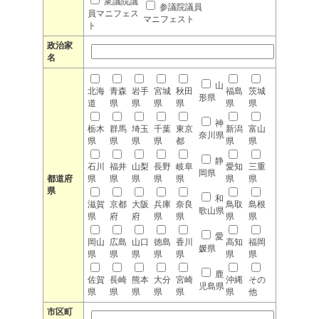
衆議院議
参議院議員
員マニフェス
マニフェスト
ト
政治家
名
山
北海
青森
岩手
宮城
秋田
福島
茨城
形県
道
県
県
県
県
県
県
神
栃木
群馬
埼玉
千葉
東京
新潟
富山
奈川県
県
県
県
県
都
県
県
静
石川
福井
山梨
長野
岐阜
愛知
三重
岡県
都道府
県
県
県
県
県
県
県
県
和
滋賀
京都
大阪
兵庫
奈良
鳥取
島根
歌山県
県
府
府
県
県
県
県
愛
岡山
広島
山口
徳島
香川
高知
福岡
媛県
県
県
県
県
県
県
県
鹿
佐賀
長崎
熊本
大分
宮崎
沖縄
その
児島県
県
県
県
県
県
県
他
市区町