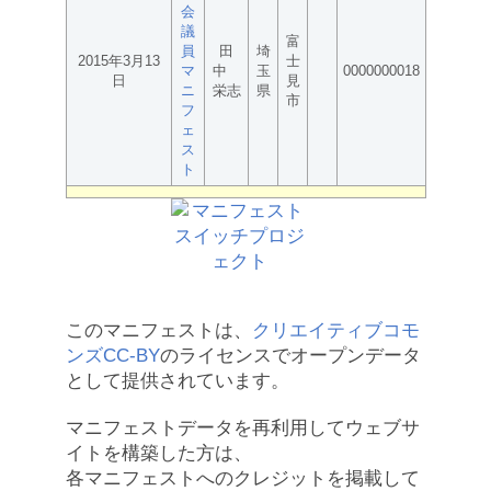
会
議
富
員
田
埼
2015年3月13
士
マ
中
玉
0000000018
日
見
ニ
栄志
県
市
フ
ェ
ス
ト
このマニフェストは、
クリエイティブコモ
ンズCC-BY
のライセンスでオープンデータ
として提供されています。
マニフェストデータを再利用してウェブサ
イトを構築した方は、
各マニフェストへのクレジットを掲載して