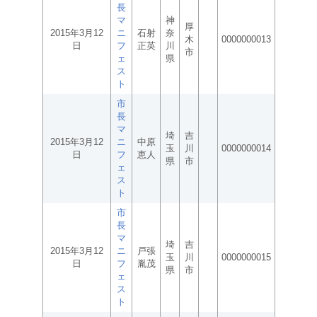
長
マ
神
厚
2015年3月12
ニ
石射
奈
木
0000000013
日
フ
正英
川
市
ェ
県
ス
ト
市
長
マ
埼
吉
2015年3月12
ニ
中原
玉
川
0000000014
日
フ
恵人
県
市
ェ
ス
ト
市
長
マ
埼
吉
2015年3月12
ニ
戸張
玉
川
0000000015
日
フ
胤茂
県
市
ェ
ス
ト