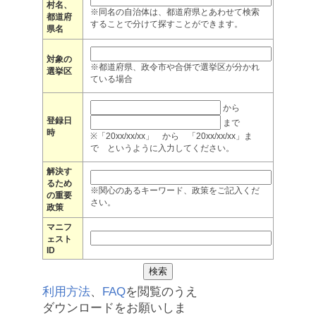
村名、
※同名の自治体は、都道府県とあわせて検索
都道府
することで分けて探すことができます。
県名
対象の
※都道府県、政令市や合併で選挙区が分かれ
選挙区
ている場合
から
登録日
まで
時
※「20xx/xx/xx」 から 「20xx/xx/xx」ま
で というように入力してください。
解決す
るため
※関心のあるキーワード、政策をご記入くだ
の重要
さい。
政策
マニフ
ェスト
ID
利用方法
、
FAQ
を閲覧のうえ
ダウンロードをお願いしま