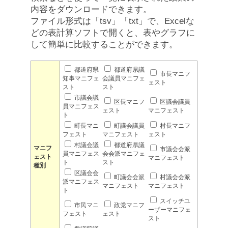
内容をダウンロードできます。
ファイル形式は「tsv」「txt」で、Excelな
どの表計算ソフトで開くと、表やグラフに
して簡単に比較することができます。
都道府県
都道府県議
市長マニフ
知事マニフェ
会議員マニフェ
ェスト
スト
スト
市議会議
区長マニフ
区議会議員
員マニフェス
ェスト
マニフェスト
ト
町長マニ
町議会議員
村長マニフ
フェスト
マニフェスト
ェスト
村議会議
都道府県議
マニフ
市議会会派
員マニフェス
会会派マニフェ
ェスト
マニフェスト
ト
スト
種別
区議会会
町議会会派
村議会会派
派マニフェス
マニフェスト
マニフェスト
ト
スイッチユ
市民マニ
政党マニフ
ーザーマニフェ
フェスト
ェスト
スト