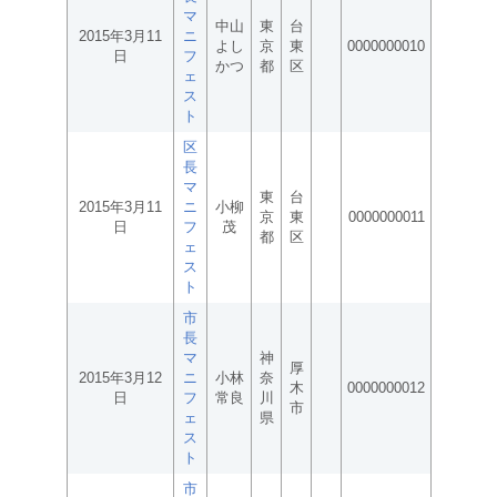
マ
中山
東
台
2015年3月11
ニ
よし
京
東
0000000010
日
フ
かつ
都
区
ェ
ス
ト
区
長
マ
東
台
2015年3月11
ニ
小柳
京
東
0000000011
日
フ
茂
都
区
ェ
ス
ト
市
長
マ
神
厚
2015年3月12
ニ
小林
奈
木
0000000012
日
フ
常良
川
市
ェ
県
ス
ト
市