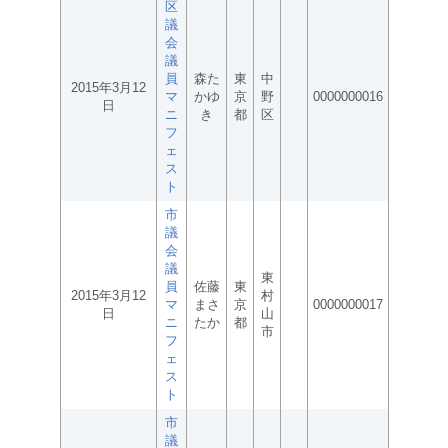
区
議
会
議
員
森た
東
中
2015年3月12
マ
かゆ
京
野
0000000016
日
ニ
き
都
区
フ
ェ
ス
ト
市
議
会
議
東
員
佐藤
東
2015年3月12
村
マ
まさ
京
0000000017
日
山
ニ
たか
都
市
フ
ェ
ス
ト
市
議