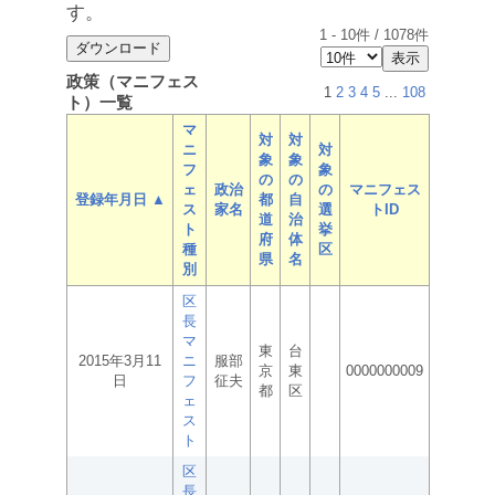
す。
1
-
10
件 /
1078
件
政策（マニフェス
1
2
3
4
5
...
108
ト）一覧
マ
対
対
ニ
対
象
象
フ
象
の
の
ェ
政治
の
マニフェス
登録年月日 ▲
都
自
ス
家名
選
トID
道
治
ト
挙
府
体
種
区
県
名
別
区
長
マ
東
台
2015年3月11
ニ
服部
京
東
0000000009
日
フ
征夫
都
区
ェ
ス
ト
区
長