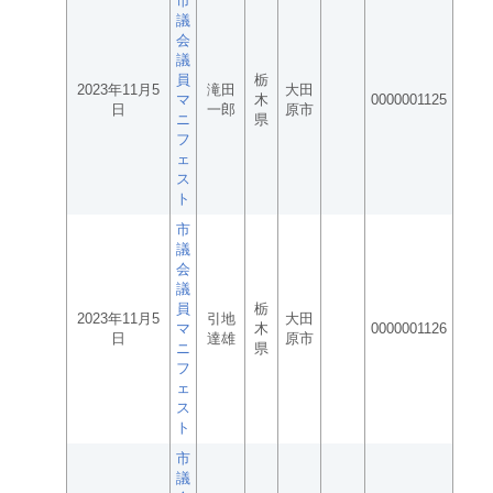
市
議
会
議
員
栃
2023年11月5
滝田
大田
マ
木
0000001125
日
一郎
原市
ニ
県
フ
ェ
ス
ト
市
議
会
議
員
栃
2023年11月5
引地
大田
マ
木
0000001126
日
達雄
原市
ニ
県
フ
ェ
ス
ト
市
議