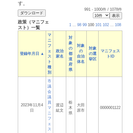
す。
991
-
1000
件 /
1078
件
政策（マニフェ
1
...
98
99
100
101
102
...
108
スト）一覧
マ
対
ニ
象
フ
対象
の
対象
ェ
政治
の
マニフェス
登録年月日 ▲
都
の選
ス
家名
自治
トID
道
挙区
ト
体名
府
種
県
別
市
議
会
議
員
栃
2023年11月4
渡辺
大田
マ
木
0000001122
日
紘文
原市
ニ
県
フ
ェ
ス