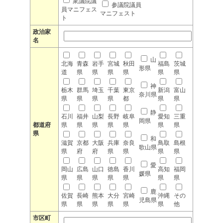
衆議院議
参議院議員
員マニフェス
マニフェスト
ト
政治家
名
山
北海
青森
岩手
宮城
秋田
福島
茨城
形県
道
県
県
県
県
県
県
神
栃木
群馬
埼玉
千葉
東京
新潟
富山
奈川県
県
県
県
県
都
県
県
静
石川
福井
山梨
長野
岐阜
愛知
三重
岡県
都道府
県
県
県
県
県
県
県
県
和
滋賀
京都
大阪
兵庫
奈良
鳥取
島根
歌山県
県
府
府
県
県
県
県
愛
岡山
広島
山口
徳島
香川
高知
福岡
媛県
県
県
県
県
県
県
県
鹿
佐賀
長崎
熊本
大分
宮崎
沖縄
その
児島県
県
県
県
県
県
県
他
市区町