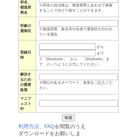
村名、
※同名の自治体は、都道府県とあわせて検索
都道府
することで分けて探すことができます。
県名
対象の
※都道府県、政令市や合併で選挙区が分かれ
選挙区
ている場合
から
登録日
まで
時
※「20xx/xx/xx」 から 「20xx/xx/xx」ま
で というように入力してください。
解決す
るため
※関心のあるキーワード、政策をご記入くだ
の重要
さい。
政策
マニフ
ェスト
ID
利用方法
、
FAQ
を閲覧のうえ
ダウンロードをお願いしま