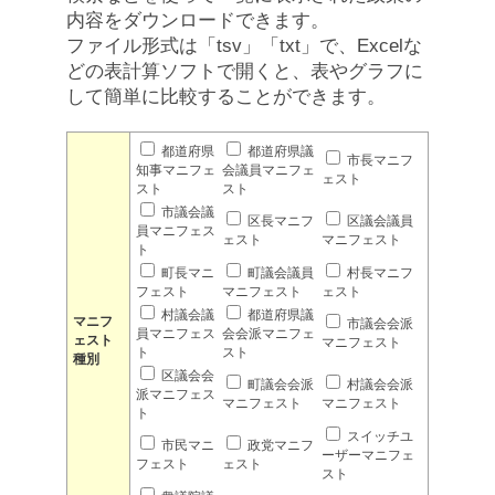
内容をダウンロードできます。
ファイル形式は「tsv」「txt」で、Excelな
どの表計算ソフトで開くと、表やグラフに
して簡単に比較することができます。
都道府県
都道府県議
市長マニフ
知事マニフェ
会議員マニフェ
ェスト
スト
スト
市議会議
区長マニフ
区議会議員
員マニフェス
ェスト
マニフェスト
ト
町長マニ
町議会議員
村長マニフ
フェスト
マニフェスト
ェスト
村議会議
都道府県議
マニフ
市議会会派
員マニフェス
会会派マニフェ
ェスト
マニフェスト
ト
スト
種別
区議会会
町議会会派
村議会会派
派マニフェス
マニフェスト
マニフェスト
ト
スイッチユ
市民マニ
政党マニフ
ーザーマニフェ
フェスト
ェスト
スト