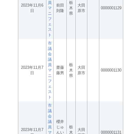
員
栃
2023年11月6
前田
大田
マ
木
0000001129
日
則隆
原市
ニ
県
フ
ェ
ス
ト
市
議
会
議
員
栃
2023年11月7
齋藤
大田
マ
木
0000001130
日
藤男
原市
ニ
県
フ
ェ
ス
ト
市
議
会
議
櫻井
員
じゅ
栃
2023年11月7
大田
マ
んい
木
0000001131