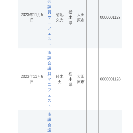
会
議
員
栃
2023年11月5
菊池
大田
マ
木
0000001127
日
久光
原市
ニ
県
フ
ェ
ス
ト
市
議
会
議
員
栃
2023年11月6
鈴木
大田
マ
木
0000001128
日
央
原市
ニ
県
フ
ェ
ス
ト
市
議
会
議