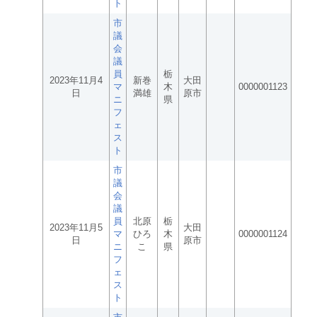
ト
市
議
会
議
員
栃
2023年11月4
新巻
大田
マ
木
0000001123
日
満雄
原市
ニ
県
フ
ェ
ス
ト
市
議
会
議
員
北原
栃
2023年11月5
大田
マ
ひろ
木
0000001124
日
原市
ニ
こ
県
フ
ェ
ス
ト