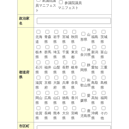
衆議院議
参議院議員
員マニフェス
マニフェスト
ト
政治家
名
山
北海
青森
岩手
宮城
秋田
福島
茨城
形県
道
県
県
県
県
県
県
神
栃木
群馬
埼玉
千葉
東京
新潟
富山
奈川県
県
県
県
県
都
県
県
静
石川
福井
山梨
長野
岐阜
愛知
三重
岡県
都道府
県
県
県
県
県
県
県
県
和
滋賀
京都
大阪
兵庫
奈良
鳥取
島根
歌山県
県
府
府
県
県
県
県
愛
岡山
広島
山口
徳島
香川
高知
福岡
媛県
県
県
県
県
県
県
県
鹿
佐賀
長崎
熊本
大分
宮崎
沖縄
その
児島県
県
県
県
県
県
県
他
市区町