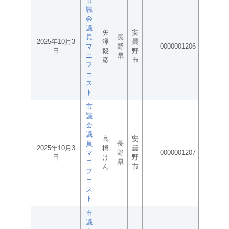
市
議
会
議
矢
安
員
長
2025年10月3
澤
曇
マ
野
0000001206
日
毅
野
ニ
県
彦
市
フ
ェ
ス
ト
市
議
会
議
高
安
員
長
2025年10月3
橋
曇
マ
野
0000001207
日
け
野
ニ
県
ん
市
フ
ェ
ス
ト
市
議