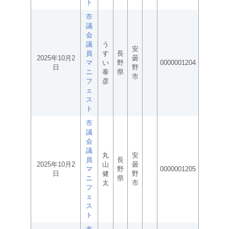
ト
市
議
会
議
う
安
員
す
長
2025年10月2
曇
マ
い
野
0000001204
日
野
ニ
泰
県
市
フ
彦
ェ
ス
ト
市
議
会
議
丸
安
員
長
2025年10月2
山
曇
マ
野
0000001205
日
健
野
ニ
県
太
市
フ
ェ
ス
ト