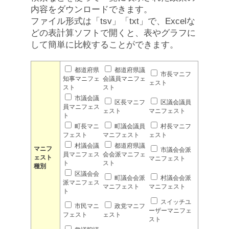
内容をダウンロードできます。
ファイル形式は「tsv」「txt」で、Excelな
どの表計算ソフトで開くと、表やグラフに
して簡単に比較することができます。
都道府県
都道府県議
市長マニフ
知事マニフェ
会議員マニフェ
ェスト
スト
スト
市議会議
区長マニフ
区議会議員
員マニフェス
ェスト
マニフェスト
ト
町長マニ
町議会議員
村長マニフ
フェスト
マニフェスト
ェスト
村議会議
都道府県議
マニフ
市議会会派
員マニフェス
会会派マニフェ
ェスト
マニフェスト
ト
スト
種別
区議会会
町議会会派
村議会会派
派マニフェス
マニフェスト
マニフェスト
ト
スイッチユ
市民マニ
政党マニフ
ーザーマニフェ
フェスト
ェスト
スト