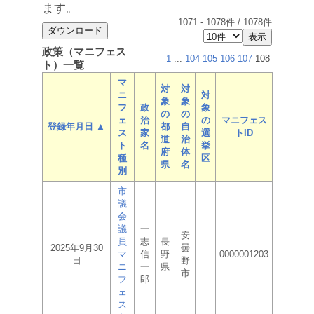
ます。
1071
-
1078
件 /
1078
件
政策（マニフェス
1
...
104
105
106
107
108
ト）一覧
マ
対
対
ニ
対
象
象
フ
政
象
の
の
ェ
治
の
マニフェス
登録年月日 ▲
都
自
ス
家
選
トID
道
治
ト
名
挙
府
体
種
区
県
名
別
市
議
会
議
一
安
員
志
長
2025年9月30
曇
マ
信
野
0000001203
日
野
ニ
一
県
市
フ
郎
ェ
ス