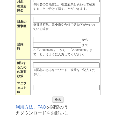
村名、
※同名の自治体は、都道府県とあわせて検索
都道府
することで分けて探すことができます。
県名
対象の
※都道府県、政令市や合併で選挙区が分かれ
選挙区
ている場合
から
登録日
まで
時
※「20xx/xx/xx」 から 「20xx/xx/xx」ま
で というように入力してください。
解決す
るため
※関心のあるキーワード、政策をご記入くだ
の重要
さい。
政策
マニフ
ェスト
ID
利用方法
、
FAQ
を閲覧のう
えダウンロードをお願いし