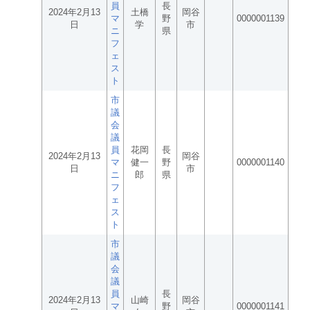
員
長
2024年2月13
土橋
岡谷
マ
野
0000001139
日
学
市
ニ
県
フ
ェ
ス
ト
市
議
会
議
員
花岡
長
2024年2月13
岡谷
マ
健一
野
0000001140
日
市
ニ
郎
県
フ
ェ
ス
ト
市
議
会
議
員
長
2024年2月13
山崎
岡谷
マ
野
0000001141