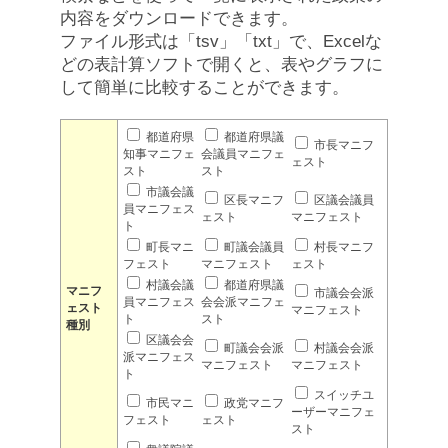
内容をダウンロードできます。
ファイル形式は「tsv」「txt」で、Excelな
どの表計算ソフトで開くと、表やグラフに
して簡単に比較することができます。
都道府県
都道府県議
市長マニフ
知事マニフェ
会議員マニフェ
ェスト
スト
スト
市議会議
区長マニフ
区議会議員
員マニフェス
ェスト
マニフェスト
ト
町長マニ
町議会議員
村長マニフ
フェスト
マニフェスト
ェスト
村議会議
都道府県議
マニフ
市議会会派
員マニフェス
会会派マニフェ
ェスト
マニフェスト
ト
スト
種別
区議会会
町議会会派
村議会会派
派マニフェス
マニフェスト
マニフェスト
ト
スイッチユ
市民マニ
政党マニフ
ーザーマニフェ
フェスト
ェスト
スト