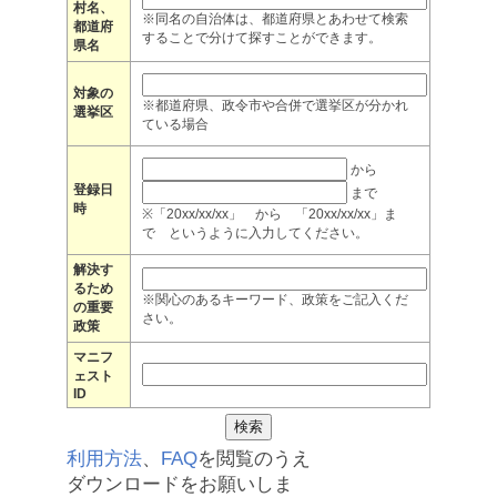
村名、
※同名の自治体は、都道府県とあわせて検索
都道府
することで分けて探すことができます。
県名
対象の
※都道府県、政令市や合併で選挙区が分かれ
選挙区
ている場合
から
登録日
まで
時
※「20xx/xx/xx」 から 「20xx/xx/xx」ま
で というように入力してください。
解決す
るため
※関心のあるキーワード、政策をご記入くだ
の重要
さい。
政策
マニフ
ェスト
ID
利用方法
、
FAQ
を閲覧のうえ
ダウンロードをお願いしま