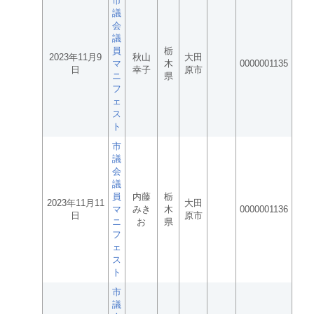
市
議
会
議
員
栃
2023年11月9
秋山
大田
マ
木
0000001135
日
幸子
原市
ニ
県
フ
ェ
ス
ト
市
議
会
議
員
内藤
栃
2023年11月11
大田
マ
みき
木
0000001136
日
原市
ニ
お
県
フ
ェ
ス
ト
市
議