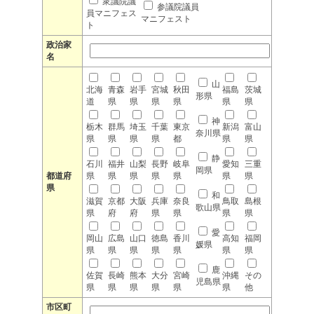
衆議院議
参議院議員
員マニフェス
マニフェスト
ト
政治家
名
山
北海
青森
岩手
宮城
秋田
福島
茨城
形県
道
県
県
県
県
県
県
神
栃木
群馬
埼玉
千葉
東京
新潟
富山
奈川県
県
県
県
県
都
県
県
静
石川
福井
山梨
長野
岐阜
愛知
三重
岡県
都道府
県
県
県
県
県
県
県
県
和
滋賀
京都
大阪
兵庫
奈良
鳥取
島根
歌山県
県
府
府
県
県
県
県
愛
岡山
広島
山口
徳島
香川
高知
福岡
媛県
県
県
県
県
県
県
県
鹿
佐賀
長崎
熊本
大分
宮崎
沖縄
その
児島県
県
県
県
県
県
県
他
市区町