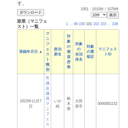
す。
1001
-
1010
件 /
1078
件
政策（マニフェ
1
...
99
100
101
102
103
...
108
スト）一覧
マ
対
ニ
象
フ
対象
の
対象
ェ
政治
の
マニフェス
登録年月日 ▲
都
の選
ス
家名
自治
トID
道
挙区
ト
体名
府
種
県
別
市
議
会
議
員
栃
2023年11月7
いが
大田
マ
木
0000001132
日
純
原市
ニ
県
フ
ェ
ス