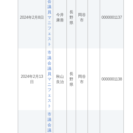
会
議
員
長
今井
岡谷
2024年2月8日
マ
野
0000001137
康善
市
ニ
県
フ
ェ
ス
ト
市
議
会
議
員
長
2024年2月13
秋山
岡谷
マ
野
0000001138
日
良治
市
ニ
県
フ
ェ
ス
ト
市
議
会
議