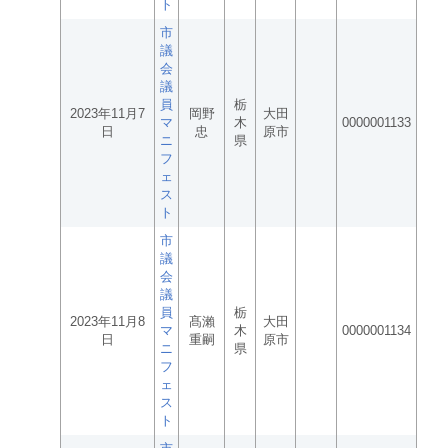
ト
市
議
会
議
員
栃
2023年11月7
岡野
大田
マ
木
0000001133
日
忠
原市
ニ
県
フ
ェ
ス
ト
市
議
会
議
員
栃
2023年11月8
髙瀨
大田
マ
木
0000001134
日
重嗣
原市
ニ
県
フ
ェ
ス
ト