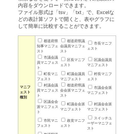
内容をダウンロードできます。
ファイル形式は「tsv」「txt」で、Excelな
どの表計算ソフトで開くと、表やグラフに
して簡単に比較することができます。
都道府県
都道府県議
市長マニフ
知事マニフェ
会議員マニフェ
ェスト
スト
スト
市議会議
区長マニフ
区議会議員
員マニフェス
ェスト
マニフェスト
ト
町長マニ
町議会議員
村長マニフ
フェスト
マニフェスト
ェスト
村議会議
都道府県議
マニフ
市議会会派
員マニフェス
会会派マニフェ
ェスト
マニフェスト
ト
スト
種別
区議会会
町議会会派
村議会会派
派マニフェス
マニフェスト
マニフェスト
ト
スイッチユ
市民マニ
政党マニフ
ーザーマニフェ
フェスト
ェスト
スト