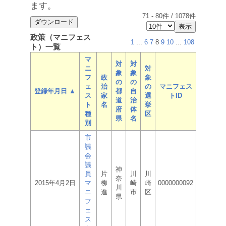
ます。
71
-
80
件 /
1078
件
政策（マニフェス
1
...
6
7
8
9
10
...
108
ト）一覧
マ
対
対
ニ
対
象
象
フ
政
象
の
の
ェ
治
の
マニフェス
登録年月日 ▲
都
自
ス
家
選
トID
道
治
ト
名
挙
府
体
種
区
県
名
別
市
議
会
議
神
員
片
川
川
奈
2015年4月2日
マ
柳
崎
崎
0000000092
川
ニ
進
市
区
県
フ
ェ
ス