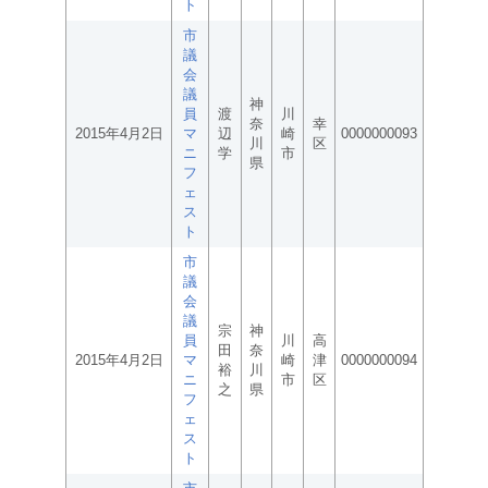
ト
市
議
会
議
神
員
渡
川
奈
幸
2015年4月2日
マ
辺
崎
0000000093
川
区
ニ
学
市
県
フ
ェ
ス
ト
市
議
会
議
宗
神
員
川
高
田
奈
2015年4月2日
マ
崎
津
0000000094
裕
川
ニ
市
区
之
県
フ
ェ
ス
ト