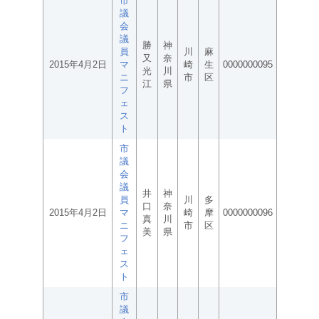
市
議
会
議
勝
神
員
川
麻
又
奈
2015年4月2日
マ
崎
生
0000000095
光
川
ニ
市
区
江
県
フ
ェ
ス
ト
市
議
会
議
井
神
員
川
多
口
奈
2015年4月2日
マ
崎
摩
0000000096
真
川
ニ
市
区
美
県
フ
ェ
ス
ト
市
議