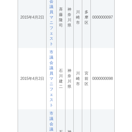
会
議
斉
神
員
川
多
藤
奈
2015年4月2日
マ
崎
摩
0000000097
隆
川
ニ
市
区
司
県
フ
ェ
ス
ト
市
議
会
議
石
神
員
川
宮
川
奈
2015年4月2日
マ
崎
前
0000000098
建
川
ニ
市
区
二
県
フ
ェ
ス
ト
市
議
会
議
石
神