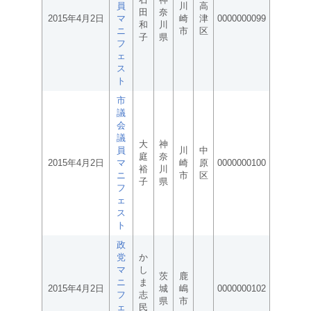
員
川
高
田
奈
2015年4月2日
マ
崎
津
0000000099
和
川
ニ
市
区
子
県
フ
ェ
ス
ト
市
議
会
議
大
神
員
川
中
庭
奈
2015年4月2日
マ
崎
原
0000000100
裕
川
ニ
市
区
子
県
フ
ェ
ス
ト
政
党
か
マ
し
茨
鹿
ニ
ま
2015年4月2日
城
嶋
0000000102
フ
志
県
市
ェ
民