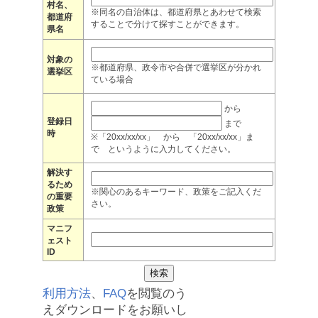
村名、
※同名の自治体は、都道府県とあわせて検索
都道府
することで分けて探すことができます。
県名
対象の
※都道府県、政令市や合併で選挙区が分かれ
選挙区
ている場合
から
登録日
まで
時
※「20xx/xx/xx」 から 「20xx/xx/xx」ま
で というように入力してください。
解決す
るため
※関心のあるキーワード、政策をご記入くだ
の重要
さい。
政策
マニフ
ェスト
ID
利用方法
、
FAQ
を閲覧のう
えダウンロードをお願いし