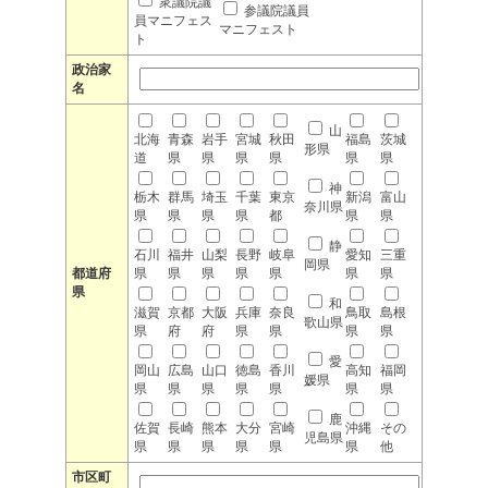
衆議院議
参議院議員
員マニフェス
マニフェスト
ト
政治家
名
山
北海
青森
岩手
宮城
秋田
福島
茨城
形県
道
県
県
県
県
県
県
神
栃木
群馬
埼玉
千葉
東京
新潟
富山
奈川県
県
県
県
県
都
県
県
静
石川
福井
山梨
長野
岐阜
愛知
三重
岡県
都道府
県
県
県
県
県
県
県
県
和
滋賀
京都
大阪
兵庫
奈良
鳥取
島根
歌山県
県
府
府
県
県
県
県
愛
岡山
広島
山口
徳島
香川
高知
福岡
媛県
県
県
県
県
県
県
県
鹿
佐賀
長崎
熊本
大分
宮崎
沖縄
その
児島県
県
県
県
県
県
県
他
市区町