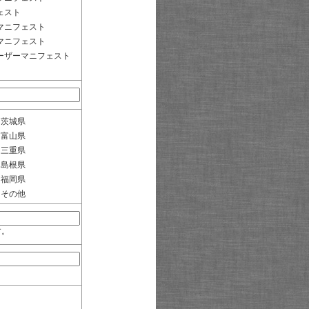
ェスト
マニフェスト
マニフェスト
ーザーマニフェスト
茨城県
富山県
三重県
島根県
福岡県
その他
す。