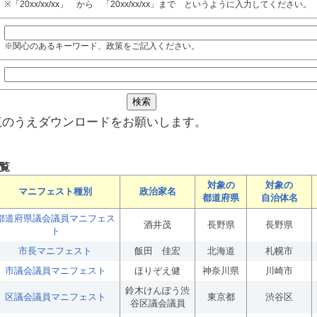
※「20xx/xx/xx」 から 「20xx/xx/xx」まで というように入力してください。
※関心のあるキーワード、政策をご記入ください。
覧のうえダウンロードをお願いします。
覧
対象の
対象の
マニフェスト種別
政治家名
都道府県
自治体名
都道府県議会議員マニフェス
酒井茂
長野県
長野県
ト
市長マニフェスト
飯田 佳宏
北海道
札幌市
市議会議員マニフェスト
ほりぞえ健
神奈川県
川崎市
鈴木けんぽう渋
区議会議員マニフェスト
東京都
渋谷区
谷区議会議員