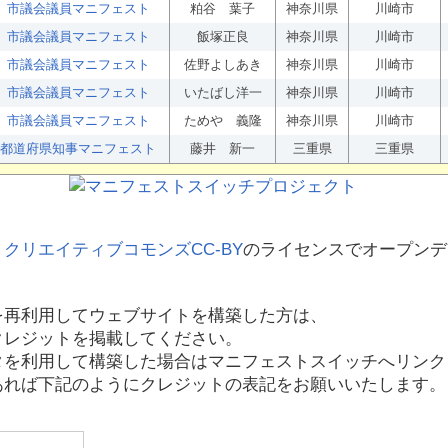
市議会議員マニフェスト
粕谷 葉子
神奈川県
川崎市
市議会議員マニフェスト
飯塚正良
神奈川県
川崎市
市議会議員マニフェスト
佐野よしあき
神奈川県
川崎市
市議会議員マニフェスト
いたばし洋一
神奈川県
川崎市
市議会議員マニフェスト
ためや 義隆
神奈川県
川崎市
都道府県知事マニフェスト
藤井 新一
三重県
三重県
、
クリエイティブコモンズCC-BY
のライセンスでオープンデ
を再利用してウェブサイトを構築した方は、
クレジットを掲載してください。
タを利用して構築した場合はマニフェストスイッチへリンク
あれば下記のようにクレジットの表記をお願いいたします。