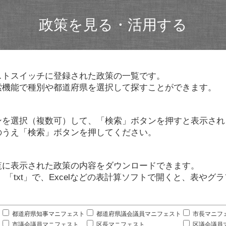
政策を見る・活用する
ストスイッチに登録された政策の一覧です。
索機能で種別や都道府県を選択して探すことができます。
ンを選択（複数可）して、「検索」ボタンを押すと表示され
のうえ「検索」ボタンを押してください。
覧に表示された政策の内容をダウンロードできます。
」「txt」で、Excelなどの表計算ソフトで開くと、表や
。
都道府県知事マニフェスト
都道府県議会議員マニフェスト
市長マニフ
市議会議員マニフェスト
区長マニフェスト
区議会議員