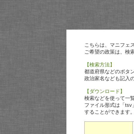
こちらは、マニフェ
ご希望の政策は、検
【検索方法】
都道府県などのボタ
政治家名なども記入
【ダウンロード】
検索などを使って一
ファイル形式は「tsv
することができます