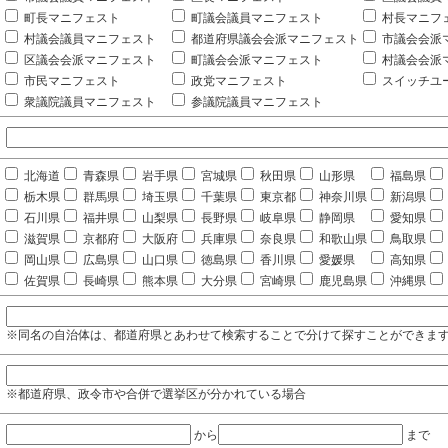
町長マニフェスト
町議会議員マニフェスト
村長マニフ
村議会議員マニフェスト
都道府県議会会派マニフェスト
市議会会派
区議会会派マニフェスト
町議会会派マニフェスト
村議会会派
市民マニフェスト
政党マニフェスト
スイッチユ
衆議院議員マニフェスト
参議院議員マニフェスト
北海道
青森県
岩手県
宮城県
秋田県
山形県
福島県
栃木県
群馬県
埼玉県
千葉県
東京都
神奈川県
新潟県
石川県
福井県
山梨県
長野県
岐阜県
静岡県
愛知県
滋賀県
京都府
大阪府
兵庫県
奈良県
和歌山県
鳥取県
岡山県
広島県
山口県
徳島県
香川県
愛媛県
高知県
佐賀県
長崎県
熊本県
大分県
宮崎県
鹿児島県
沖縄県
※同名の自治体は、都道府県とあわせて検索することで分けて探すことができま
※都道府県、政令市や合併で選挙区が分かれている場合
から
まで