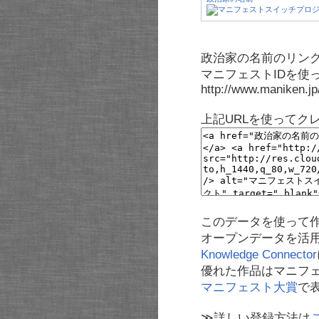
政治家の名前のリンク
マニフェストIDを使
http://www.maniken.j
上記URLを使ってク
このデータを使って
オープンデータを活
Knowledge Connector
優れた作品はマニフ
マニフェスト大賞
で
≫詳しい登録方法は