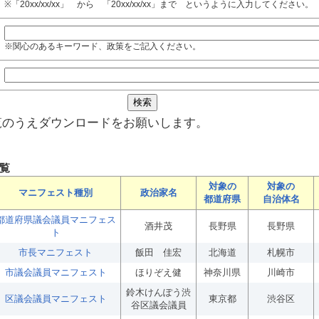
※「20xx/xx/xx」 から 「20xx/xx/xx」まで というように入力してください。
※関心のあるキーワード、政策をご記入ください。
覧のうえダウンロードをお願いします。
覧
対象の
対象の
マニフェスト種別
政治家名
都道府県
自治体名
都道府県議会議員マニフェス
酒井茂
長野県
長野県
ト
市長マニフェスト
飯田 佳宏
北海道
札幌市
市議会議員マニフェスト
ほりぞえ健
神奈川県
川崎市
鈴木けんぽう渋
区議会議員マニフェスト
東京都
渋谷区
谷区議会議員