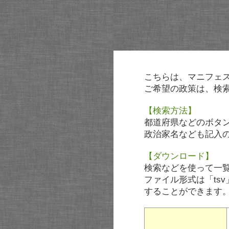
こちらは、マニフェ
ご希望の政策は、検
【検索方法】
都道府県などのボタ
政治家名なども記入
【ダウンロード】
検索などを使って一
ファイル形式は「tsv
することができます