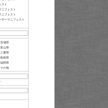
ェスト
マニフェスト
マニフェスト
ーザーマニフェスト
茨城県
富山県
三重県
島根県
福岡県
その他
す。