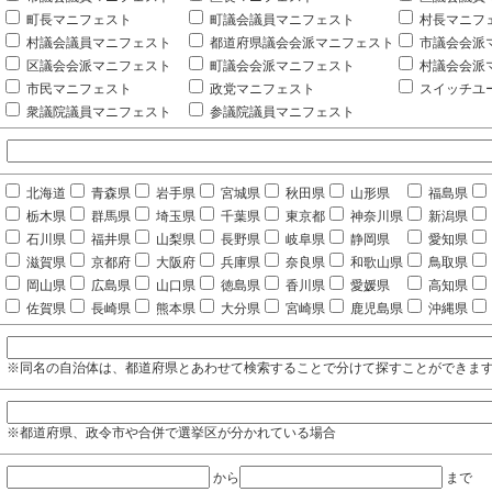
町長マニフェスト
町議会議員マニフェスト
村長マニフ
村議会議員マニフェスト
都道府県議会会派マニフェスト
市議会会派
区議会会派マニフェスト
町議会会派マニフェスト
村議会会派
市民マニフェスト
政党マニフェスト
スイッチユ
衆議院議員マニフェスト
参議院議員マニフェスト
北海道
青森県
岩手県
宮城県
秋田県
山形県
福島県
栃木県
群馬県
埼玉県
千葉県
東京都
神奈川県
新潟県
石川県
福井県
山梨県
長野県
岐阜県
静岡県
愛知県
滋賀県
京都府
大阪府
兵庫県
奈良県
和歌山県
鳥取県
岡山県
広島県
山口県
徳島県
香川県
愛媛県
高知県
佐賀県
長崎県
熊本県
大分県
宮崎県
鹿児島県
沖縄県
※同名の自治体は、都道府県とあわせて検索することで分けて探すことができま
※都道府県、政令市や合併で選挙区が分かれている場合
から
まで