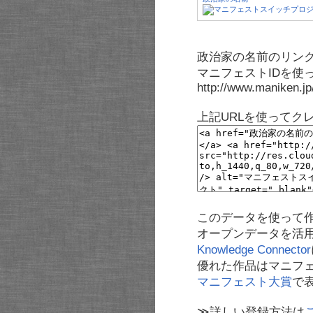
政治家の名前のリンク
マニフェストIDを使
http://www.maniken.j
上記URLを使ってク
このデータを使って
オープンデータを活
Knowledge Connector
優れた作品はマニフ
マニフェスト大賞
で
≫詳しい登録方法は