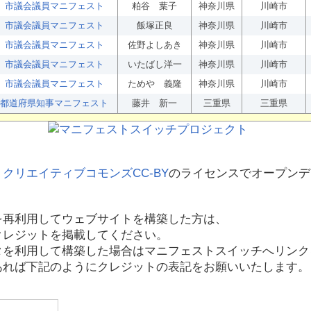
市議会議員マニフェスト
粕谷 葉子
神奈川県
川崎市
市議会議員マニフェスト
飯塚正良
神奈川県
川崎市
市議会議員マニフェスト
佐野よしあき
神奈川県
川崎市
市議会議員マニフェスト
いたばし洋一
神奈川県
川崎市
市議会議員マニフェスト
ためや 義隆
神奈川県
川崎市
都道府県知事マニフェスト
藤井 新一
三重県
三重県
、
クリエイティブコモンズCC-BY
のライセンスでオープンデ
を再利用してウェブサイトを構築した方は、
クレジットを掲載してください。
タを利用して構築した場合はマニフェストスイッチへリンク
あれば下記のようにクレジットの表記をお願いいたします。