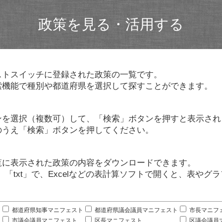
政策を見る・活用する
ストスイッチに登録された政策の一覧です。
索機能で種別や都道府県を選択して探すことができます。
ンを選択（複数可）して、「検索」ボタンを押すと表示され
のうえ「検索」ボタンを押してください。
覧に表示された政策の内容をダウンロードできます。
」「txt」で、Excelなどの表計算ソフトで開くと、表や
。
都道府県知事マニフェスト
都道府県議会議員マニフェスト
市長マニフ
市議会議員マニフェスト
区長マニフェスト
区議会議員