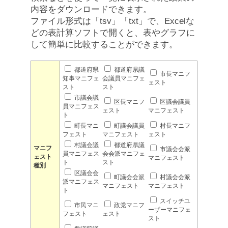
内容をダウンロードできます。
ファイル形式は「tsv」「txt」で、Excelな
どの表計算ソフトで開くと、表やグラフに
して簡単に比較することができます。
都道府県
都道府県議
市長マニフ
知事マニフェ
会議員マニフェ
ェスト
スト
スト
市議会議
区長マニフ
区議会議員
員マニフェス
ェスト
マニフェスト
ト
町長マニ
町議会議員
村長マニフ
フェスト
マニフェスト
ェスト
村議会議
都道府県議
マニフ
市議会会派
員マニフェス
会会派マニフェ
ェスト
マニフェスト
ト
スト
種別
区議会会
町議会会派
村議会会派
派マニフェス
マニフェスト
マニフェスト
ト
スイッチユ
市民マニ
政党マニフ
ーザーマニフェ
フェスト
ェスト
スト