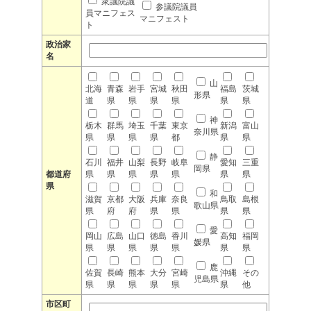
衆議院議
参議院議員
員マニフェス
マニフェスト
ト
政治家
名
山
北海
青森
岩手
宮城
秋田
福島
茨城
形県
道
県
県
県
県
県
県
神
栃木
群馬
埼玉
千葉
東京
新潟
富山
奈川県
県
県
県
県
都
県
県
静
石川
福井
山梨
長野
岐阜
愛知
三重
岡県
都道府
県
県
県
県
県
県
県
県
和
滋賀
京都
大阪
兵庫
奈良
鳥取
島根
歌山県
県
府
府
県
県
県
県
愛
岡山
広島
山口
徳島
香川
高知
福岡
媛県
県
県
県
県
県
県
県
鹿
佐賀
長崎
熊本
大分
宮崎
沖縄
その
児島県
県
県
県
県
県
県
他
市区町