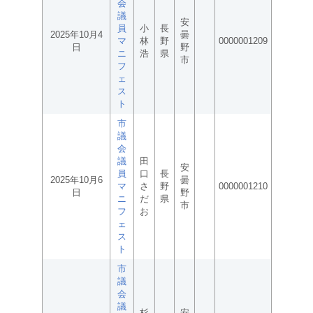
会
議
安
員
小
長
2025年10月4
曇
マ
林
野
0000001209
日
野
ニ
浩
県
市
フ
ェ
ス
ト
市
議
会
議
田
安
員
口
長
2025年10月6
曇
マ
さ
野
0000001210
日
野
ニ
だ
県
市
フ
お
ェ
ス
ト
市
議
会
議
杉
安