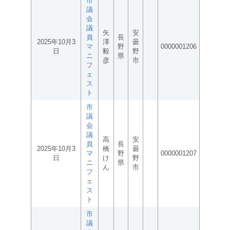
市
議
会
議
矢
安
員
長
2025年10月3
澤
曇
マ
野
0000001206
日
毅
野
ニ
県
彦
市
フ
ェ
ス
ト
市
議
会
議
高
安
員
長
2025年10月3
橋
曇
マ
野
0000001207
日
け
野
ニ
県
ん
市
フ
ェ
ス
ト
市
議