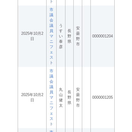
ト
市
議
会
議
う
安
員
す
長
2025年10月2
曇
マ
い
野
0000001204
日
野
ニ
泰
県
市
フ
彦
ェ
ス
ト
市
議
会
議
丸
安
員
長
2025年10月2
山
曇
マ
野
0000001205
日
健
野
ニ
県
太
市
フ
ェ
ス
ト