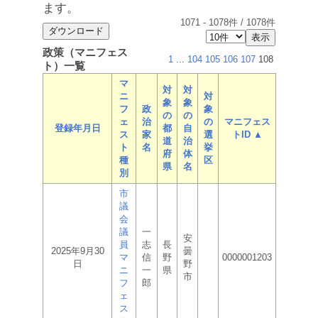
ます。
1071
-
1078
件 /
1078
件
政策（マニフェス
1
...
104
105
106
107
108
ト）一覧
マ
対
対
ニ
対
象
象
フ
政
象
の
の
ェ
治
の
マニフェス
登録年月日
都
自
ス
家
選
トID ▲
道
治
ト
名
挙
府
体
種
区
県
名
別
市
議
会
議
一
安
員
志
長
2025年9月30
曇
マ
信
野
0000001203
日
野
ニ
一
県
市
フ
郎
ェ
ス