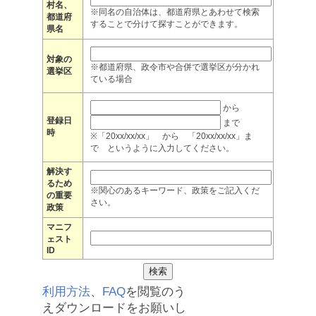
村名、
※同名の自治体は、都道府県とあわせて検索
都道府
することで分けて探すことができます。
県名
対象の
※都道府県、政令市や合併で選挙区が分かれ
選挙区
ている場合
から
登録日
まで
時
※「20xx/xx/xx」 から 「20xx/xx/xx」ま
で というように入力してください。
解決す
るため
※関心のあるキーワード、政策をご記入くだ
の重要
さい。
政策
マニフ
ェスト
ID
利用方法
、
FAQ
を閲覧のう
えダウンロードをお願いし