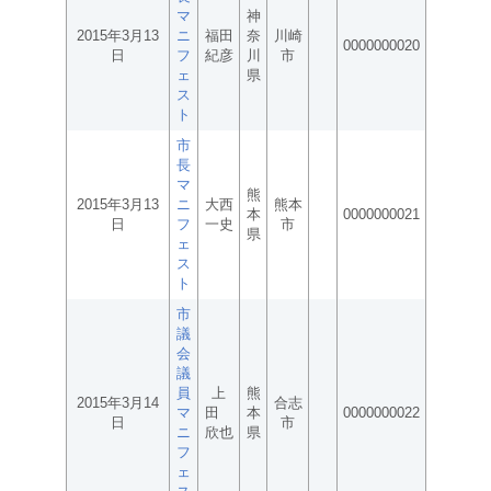
マ
神
2015年3月13
ニ
福田
奈
川崎
0000000020
日
フ
紀彦
川
市
ェ
県
ス
ト
市
長
マ
熊
2015年3月13
ニ
大西
熊本
本
0000000021
日
フ
一史
市
県
ェ
ス
ト
市
議
会
議
員
上
熊
2015年3月14
合志
マ
田
本
0000000022
日
市
ニ
欣也
県
フ
ェ