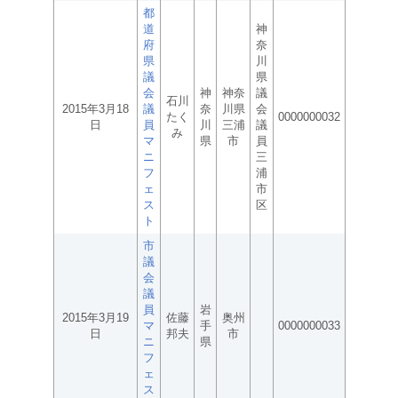
都
道
神
府
奈
県
川
議
県
会
神
神奈
議
石川
2015年3月18
議
奈
川県
会
たく
0000000032
日
員
川
三浦
議
み
マ
県
市
員
ニ
三
フ
浦
ェ
市
ス
区
ト
市
議
会
議
員
岩
2015年3月19
佐藤
奥州
マ
手
0000000033
日
邦夫
市
ニ
県
フ
ェ
ス