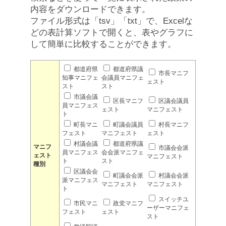
内容をダウンロードできます。
ファイル形式は「tsv」「txt」で、Excelな
どの表計算ソフトで開くと、表やグラフに
して簡単に比較することができます。
都道府県
都道府県議
市長マニフ
知事マニフェ
会議員マニフェ
ェスト
スト
スト
市議会議
区長マニフ
区議会議員
員マニフェス
ェスト
マニフェスト
ト
町長マニ
町議会議員
村長マニフ
フェスト
マニフェスト
ェスト
村議会議
都道府県議
マニフ
市議会会派
員マニフェス
会会派マニフェ
ェスト
マニフェスト
ト
スト
種別
区議会会
町議会会派
村議会会派
派マニフェス
マニフェスト
マニフェスト
ト
スイッチユ
市民マニ
政党マニフ
ーザーマニフェ
フェスト
ェスト
スト