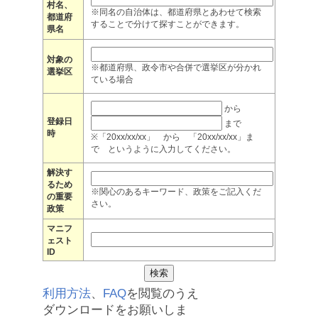
村名、
※同名の自治体は、都道府県とあわせて検索
都道府
することで分けて探すことができます。
県名
対象の
※都道府県、政令市や合併で選挙区が分かれ
選挙区
ている場合
から
登録日
まで
時
※「20xx/xx/xx」 から 「20xx/xx/xx」ま
で というように入力してください。
解決す
るため
※関心のあるキーワード、政策をご記入くだ
の重要
さい。
政策
マニフ
ェスト
ID
利用方法
、
FAQ
を閲覧のうえ
ダウンロードをお願いしま