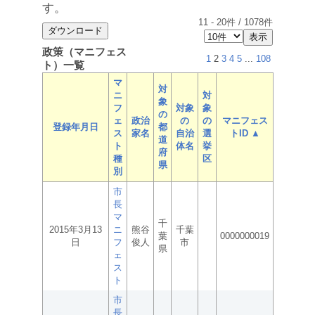
す。
11
-
20
件 /
1078
件
政策（マニフェス
1
2
3
4
5
...
108
ト）一覧
マ
対
ニ
対
象
フ
対象
象
の
ェ
政治
の
の
マニフェス
登録年月日
都
ス
家名
自治
選
トID ▲
道
ト
体名
挙
府
種
区
県
別
市
長
マ
千
2015年3月13
ニ
熊谷
千葉
葉
0000000019
日
フ
俊人
市
県
ェ
ス
ト
市
長