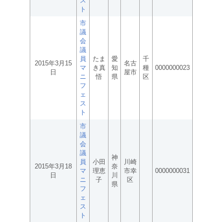
ス
ト
市
議
会
議
員
たま
愛
千
2015年3月15
名古
マ
き真
知
種
0000000023
日
屋市
ニ
悟
県
区
フ
ェ
ス
ト
市
議
会
議
神
員
小田
川崎
2015年3月18
奈
マ
理恵
市幸
0000000031
日
川
ニ
子
区
県
フ
ェ
ス
ト