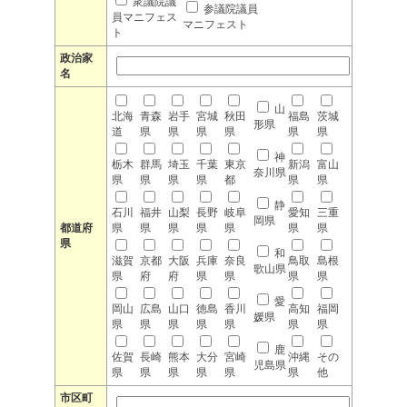
衆議院議
参議院議員
員マニフェス
マニフェスト
ト
政治家
名
山
北海
青森
岩手
宮城
秋田
福島
茨城
形県
道
県
県
県
県
県
県
神
栃木
群馬
埼玉
千葉
東京
新潟
富山
奈川県
県
県
県
県
都
県
県
静
石川
福井
山梨
長野
岐阜
愛知
三重
岡県
都道府
県
県
県
県
県
県
県
県
和
滋賀
京都
大阪
兵庫
奈良
鳥取
島根
歌山県
県
府
府
県
県
県
県
愛
岡山
広島
山口
徳島
香川
高知
福岡
媛県
県
県
県
県
県
県
県
鹿
佐賀
長崎
熊本
大分
宮崎
沖縄
その
児島県
県
県
県
県
県
県
他
市区町