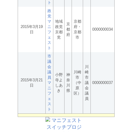
ト
政
党
マ
地域
京都
京
2015年3月19
ニ
政党
府・
都
0000000034
日
フ
京都
京都
府
ェ
党
市
ス
ト
市
議
会
川
議
川崎
崎
小野
神
員
市
市
2015年3月21
寺よ
奈
マ
（中
議
0000000037
日
しあ
川
ニ
原
会
き
県
フ
区）
議
ェ
員
ス
ト