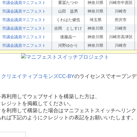
市議会議員マニフェスト
重冨たつや
神奈川県
川崎市中原区
市議会議員マニフェスト
山田 益男
神奈川県
川崎市
市議会議員マニフェスト
くわはた健也
埼玉県
所沢市
市議会議員マニフェスト
吉岡 としすけ
神奈川県
川崎市
市議会議員マニフェスト
後藤晶一
神奈川県
川崎市高津区
市議会議員マニフェスト
河野ゆかり
神奈川県
川崎市
、
クリエイティブコモンズCC-BY
のライセンスでオープンデ
を再利用してウェブサイトを構築した方は、
クレジットを掲載してください。
タを利用して構築した場合はマニフェストスイッチへリンク
あれば下記のようにクレジットの表記をお願いいたします。