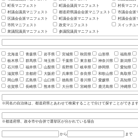
町長マニフェスト
町議会議員マニフェスト
村長マニフ
村議会議員マニフェスト
都道府県議会会派マニフェスト
市議会会派
区議会会派マニフェスト
町議会会派マニフェスト
村議会会派
市民マニフェスト
政党マニフェスト
スイッチユ
衆議院議員マニフェスト
参議院議員マニフェスト
北海道
青森県
岩手県
宮城県
秋田県
山形県
福島県
栃木県
群馬県
埼玉県
千葉県
東京都
神奈川県
新潟県
石川県
福井県
山梨県
長野県
岐阜県
静岡県
愛知県
滋賀県
京都府
大阪府
兵庫県
奈良県
和歌山県
鳥取県
岡山県
広島県
山口県
徳島県
香川県
愛媛県
高知県
佐賀県
長崎県
熊本県
大分県
宮崎県
鹿児島県
沖縄県
※同名の自治体は、都道府県とあわせて検索することで分けて探すことができま
※都道府県、政令市や合併で選挙区が分かれている場合
から
まで