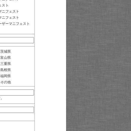
ェスト
マニフェスト
マニフェスト
ーザーマニフェスト
茨城県
富山県
三重県
島根県
福岡県
その他
す。