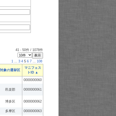
41
-
50
件 /
1078
件
1
...
3
4
5
6
7
...
108
マニフェス
対象の選挙区
トID ▲
0000000060
邑楽郡
0000000061
博多区
0000000062
多摩区
0000000063