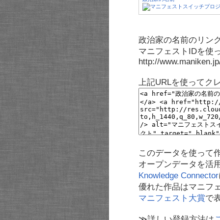
政治家の名前のリンク
マニフェストIDを使
http://www.maniken.j
上記URLを使ってク
このデータを使って
オープンデータを活
Knowledge Connector
優れた作品はマニフ
マニフェスト大賞
で
≫詳しい登録方法は