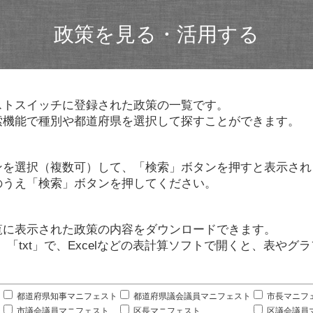
政策を見る・活用する
ストスイッチに登録された政策の一覧です。
索機能で種別や都道府県を選択して探すことができます。
ンを選択（複数可）して、「検索」ボタンを押すと表示され
のうえ「検索」ボタンを押してください。
覧に表示された政策の内容をダウンロードできます。
」「txt」で、Excelなどの表計算ソフトで開くと、表や
。
都道府県知事マニフェスト
都道府県議会議員マニフェスト
市長マニフ
市議会議員マニフェスト
区長マニフェスト
区議会議員