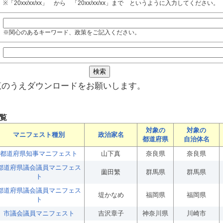
※「20xx/xx/xx」 から 「20xx/xx/xx」まで というように入力してください。
※関心のあるキーワード、政策をご記入ください。
覧のうえダウンロードをお願いします。
覧
対象の
対象の
マニフェスト種別
政治家名
都道府県
自治体名
都道府県知事マニフェスト
山下真
奈良県
奈良県
都道府県議会議員マニフェス
薗田繁
群馬県
群馬県
ト
都道府県議会議員マニフェス
堤かなめ
福岡県
福岡県
ト
市議会議員マニフェスト
吉沢章子
神奈川県
川崎市