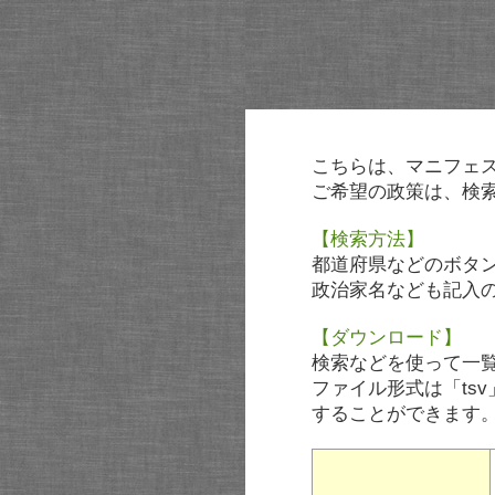
こちらは、マニフェ
ご希望の政策は、検
【検索方法】
都道府県などのボタ
政治家名なども記入
【ダウンロード】
検索などを使って一
ファイル形式は「tsv
することができます