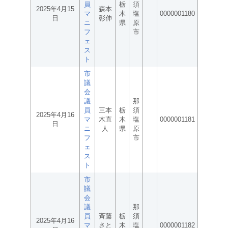
員
栃
須
2025年4月15
森本
マ
木
塩
0000001180
日
彰伸
ニ
県
原
フ
市
ェ
ス
ト
市
議
会
議
那
員
三本
栃
須
2025年4月16
マ
木直
木
塩
0000001181
日
ニ
人
県
原
フ
市
ェ
ス
ト
市
議
会
議
那
員
斉藤
栃
須
2025年4月16
マ
さと
木
塩
0000001182