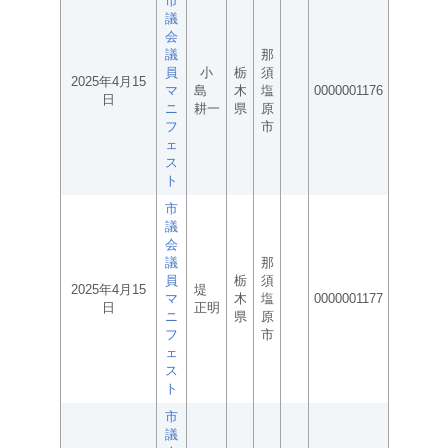
市
議
会
議
那
員
小
栃
須
2025年4月15
マ
島
木
塩
0000001176
日
ニ
耕一
県
原
フ
市
ェ
ス
ト
市
議
会
議
那
員
栃
須
2025年4月15
堤
マ
木
塩
0000001177
日
正明
ニ
県
原
フ
市
ェ
ス
ト
市
議