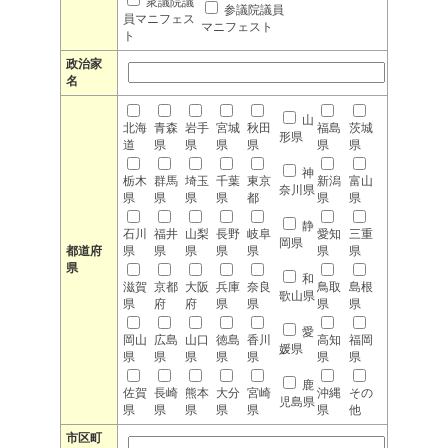
衆議院議
参議院議員
員マニフェス
マニフェスト
ト
政治家
名
山
北海
青森
岩手
宮城
秋田
福島
茨城
形県
道
県
県
県
県
県
県
神
栃木
群馬
埼玉
千葉
東京
新潟
富山
奈川県
県
県
県
県
都
県
県
静
石川
福井
山梨
長野
岐阜
愛知
三重
岡県
都道府
県
県
県
県
県
県
県
県
和
滋賀
京都
大阪
兵庫
奈良
鳥取
島根
歌山県
県
府
府
県
県
県
県
愛
岡山
広島
山口
徳島
香川
高知
福岡
媛県
県
県
県
県
県
県
県
鹿
佐賀
長崎
熊本
大分
宮崎
沖縄
その
児島県
県
県
県
県
県
県
他
市区町