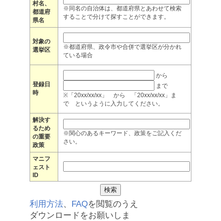
村名、
※同名の自治体は、都道府県とあわせて検索
都道府
することで分けて探すことができます。
県名
対象の
※都道府県、政令市や合併で選挙区が分かれ
選挙区
ている場合
から
登録日
まで
時
※「20xx/xx/xx」 から 「20xx/xx/xx」ま
で というように入力してください。
解決す
るため
※関心のあるキーワード、政策をご記入くだ
の重要
さい。
政策
マニフ
ェスト
ID
利用方法
、
FAQ
を閲覧のうえ
ダウンロードをお願いしま