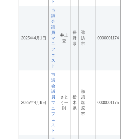
ト
市
議
会
議
員
長
諏
井上
2025年4月1日
マ
野
訪
0000001174
登
ニ
県
市
フ
ェ
ス
ト
市
議
会
議
那
員
さと
栃
須
2025年4月9日
マ
う一
木
塩
0000001175
ニ
則
県
原
フ
市
ェ
ス
ト