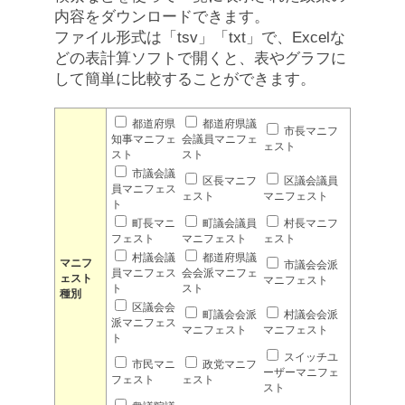
内容をダウンロードできます。
ファイル形式は「tsv」「txt」で、Excelな
どの表計算ソフトで開くと、表やグラフに
して簡単に比較することができます。
都道府県
都道府県議
市長マニフ
知事マニフェ
会議員マニフェ
ェスト
スト
スト
市議会議
区長マニフ
区議会議員
員マニフェス
ェスト
マニフェスト
ト
町長マニ
町議会議員
村長マニフ
フェスト
マニフェスト
ェスト
村議会議
都道府県議
マニフ
市議会会派
員マニフェス
会会派マニフェ
ェスト
マニフェスト
ト
スト
種別
区議会会
町議会会派
村議会会派
派マニフェス
マニフェスト
マニフェスト
ト
スイッチユ
市民マニ
政党マニフ
ーザーマニフェ
フェスト
ェスト
スト