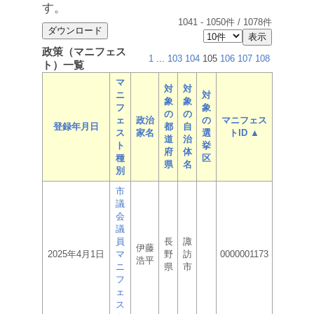
す。
1041
-
1050
件 /
1078
件
政策（マニフェス
1
...
103
104
105
106
107
108
ト）一覧
マ
対
対
ニ
対
象
象
フ
象
の
の
ェ
政治
の
マニフェス
登録年月日
都
自
ス
家名
選
トID ▲
道
治
ト
挙
府
体
種
区
県
名
別
市
議
会
議
員
長
諏
伊藤
2025年4月1日
マ
野
訪
0000001173
浩平
ニ
県
市
フ
ェ
ス