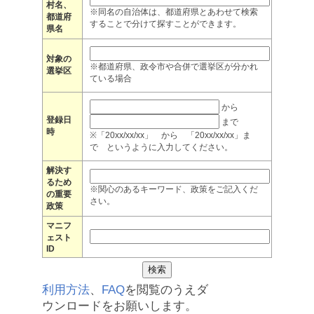
村名、
※同名の自治体は、都道府県とあわせて検索
都道府
することで分けて探すことができます。
県名
対象の
※都道府県、政令市や合併で選挙区が分かれ
選挙区
ている場合
から
登録日
まで
時
※「20xx/xx/xx」 から 「20xx/xx/xx」ま
で というように入力してください。
解決す
るため
※関心のあるキーワード、政策をご記入くだ
の重要
さい。
政策
マニフ
ェスト
ID
利用方法
、
FAQ
を閲覧のうえダ
ウンロードをお願いします。