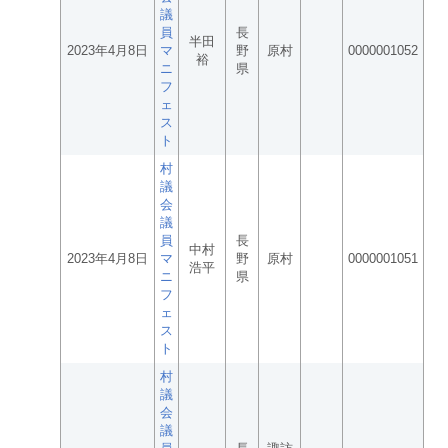
議
員
長
半田
2023年4月8日
マ
野
原村
0000001052
裕
ニ
県
フ
ェ
ス
ト
村
議
会
議
員
長
中村
2023年4月8日
マ
野
原村
0000001051
浩平
ニ
県
フ
ェ
ス
ト
村
議
会
議