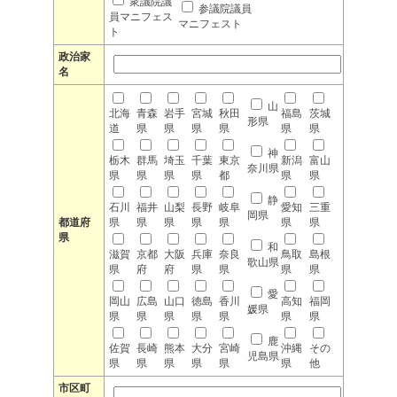
衆議院議
参議院議員
員マニフェス
マニフェスト
ト
政治家
名
山
北海
青森
岩手
宮城
秋田
福島
茨城
形県
道
県
県
県
県
県
県
神
栃木
群馬
埼玉
千葉
東京
新潟
富山
奈川県
県
県
県
県
都
県
県
静
石川
福井
山梨
長野
岐阜
愛知
三重
岡県
都道府
県
県
県
県
県
県
県
県
和
滋賀
京都
大阪
兵庫
奈良
鳥取
島根
歌山県
県
府
府
県
県
県
県
愛
岡山
広島
山口
徳島
香川
高知
福岡
媛県
県
県
県
県
県
県
県
鹿
佐賀
長崎
熊本
大分
宮崎
沖縄
その
児島県
県
県
県
県
県
県
他
市区町