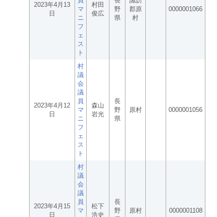
員
長
諏訪
2023年4月13
村田
マ
野
郡原
0000001066
日
俊広
ニ
県
村
フ
ェ
ス
ト
村
議
会
議
員
長
2023年4月12
森山
マ
野
原村
0000001056
日
岩光
ニ
県
フ
ェ
ス
ト
村
議
会
議
員
長
2023年4月15
松下
マ
野
原村
0000001108
日
浩史