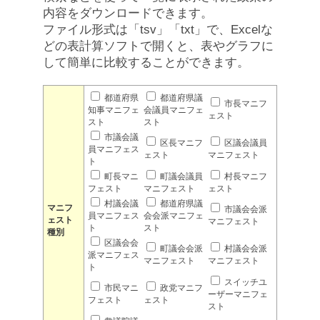
内容をダウンロードできます。
ファイル形式は「tsv」「txt」で、Excelな
どの表計算ソフトで開くと、表やグラフに
して簡単に比較することができます。
都道府県
都道府県議
市長マニフ
知事マニフェ
会議員マニフェ
ェスト
スト
スト
市議会議
区長マニフ
区議会議員
員マニフェス
ェスト
マニフェスト
ト
町長マニ
町議会議員
村長マニフ
フェスト
マニフェスト
ェスト
村議会議
都道府県議
マニフ
市議会会派
員マニフェス
会会派マニフェ
ェスト
マニフェスト
ト
スト
種別
区議会会
町議会会派
村議会会派
派マニフェス
マニフェスト
マニフェスト
ト
スイッチユ
市民マニ
政党マニフ
ーザーマニフェ
フェスト
ェスト
スト