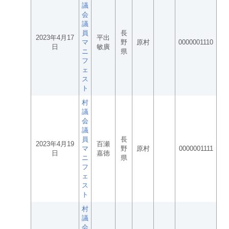
議
会
議
員
長
2023年4月17
平出
マ
野
原村
0000001110
日
敏廣
ニ
県
フ
ェ
ス
ト
村
議
会
議
員
長
2023年4月19
百瀬
マ
野
原村
0000001111
日
嘉徳
ニ
県
フ
ェ
ス
ト
村
議
会