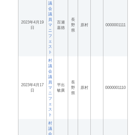
議
会
議
員
長
2023年4月19
百瀬
マ
野
原村
0000001111
日
嘉徳
ニ
県
フ
ェ
ス
ト
村
議
会
議
員
長
2023年4月17
平出
マ
野
原村
0000001110
日
敏廣
ニ
県
フ
ェ
ス
ト
村
議
会