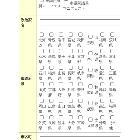
衆議院議
参議院議員
員マニフェス
マニフェスト
ト
政治家
名
山
北海
青森
岩手
宮城
秋田
福島
茨城
形県
道
県
県
県
県
県
県
神
栃木
群馬
埼玉
千葉
東京
新潟
富山
奈川県
県
県
県
県
都
県
県
静
石川
福井
山梨
長野
岐阜
愛知
三重
岡県
都道府
県
県
県
県
県
県
県
県
和
滋賀
京都
大阪
兵庫
奈良
鳥取
島根
歌山県
県
府
府
県
県
県
県
愛
岡山
広島
山口
徳島
香川
高知
福岡
媛県
県
県
県
県
県
県
県
鹿
佐賀
長崎
熊本
大分
宮崎
沖縄
その
児島県
県
県
県
県
県
県
他
市区町