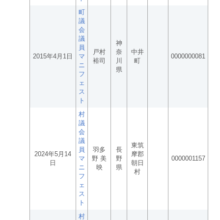
町
議
会
議
神
員
戸村
奈
中井
2015年4月1日
マ
0000000081
裕司
川
町
ニ
県
フ
ェ
ス
ト
村
議
会
議
東筑
員
羽多
長
2024年5月14
摩郡
マ
野 美
野
0000001157
日
朝日
ニ
映
県
村
フ
ェ
ス
ト
村