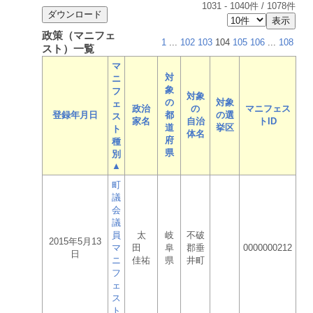
1031
-
1040
件 /
1078
件
政策（マニフェ
1
...
102
103
104
105
106
...
108
スト）一覧
マ
対
ニ
象
フ
対象
の
対象
ェ
政治
の
マニフェス
登録年月日
都
の選
ス
家名
自治
トID
道
挙区
ト
体名
府
種
県
別
▲
町
議
会
議
員
太
岐
不破
2015年5月13
マ
田
阜
郡垂
0000000212
日
ニ
佳祐
県
井町
フ
ェ
ス
ト