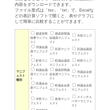
内容をダウンロードできます。
ファイル形式は「tsv」「txt」で、Excelな
どの表計算ソフトで開くと、表やグラフに
して簡単に比較することができます。
都道府県
都道府県議
市長マニフ
知事マニフェ
会議員マニフェ
ェスト
スト
スト
市議会議
区長マニフ
区議会議員
員マニフェス
ェスト
マニフェスト
ト
町長マニ
町議会議員
村長マニフ
フェスト
マニフェスト
ェスト
村議会議
都道府県議
マニフ
市議会会派
員マニフェス
会会派マニフェ
ェスト
マニフェスト
ト
スト
種別
区議会会
町議会会派
村議会会派
派マニフェス
マニフェスト
マニフェスト
ト
スイッチユ
市民マニ
政党マニフ
ーザーマニフェ
フェスト
ェスト
スト