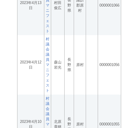
員
長
諏訪
2023年4月13
村田
マ
野
郡原
0000001066
日
俊広
ニ
県
村
フ
ェ
ス
ト
村
議
会
議
員
長
2023年4月12
森山
マ
野
原村
0000001056
日
岩光
ニ
県
フ
ェ
ス
ト
村
議
会
議
員
長
2023年4月10
北原
マ
野
原村
0000001055
日
貴穂