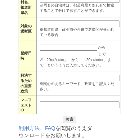
村名、
※同名の自治体は、都道府県とあわせて検索
都道府
することで分けて探すことができます。
県名
対象の
※都道府県、政令市や合併で選挙区が分かれ
選挙区
ている場合
から
登録日
まで
時
※「20xx/xx/xx」 から 「20xx/xx/xx」ま
で というように入力してください。
解決す
るため
※関心のあるキーワード、政策をご記入くだ
の重要
さい。
政策
マニフ
ェスト
ID
利用方法
、
FAQ
を閲覧のうえダ
ウンロードをお願いします。