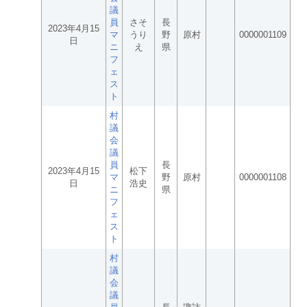
議
員
さそ
長
2023年4月15
マ
うり
野
原村
0000001109
日
ニ
え
県
フ
ェ
ス
ト
村
議
会
議
員
長
2023年4月15
松下
マ
野
原村
0000001108
日
浩史
ニ
県
フ
ェ
ス
ト
村
議
会
議