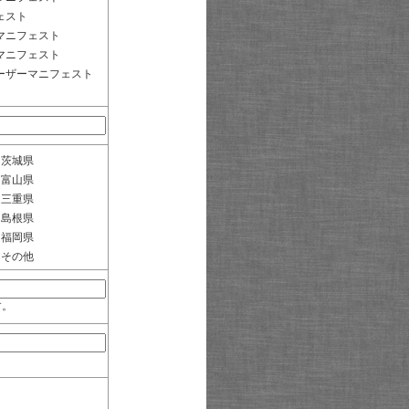
ェスト
マニフェスト
マニフェスト
ーザーマニフェスト
茨城県
富山県
三重県
島根県
福岡県
その他
す。