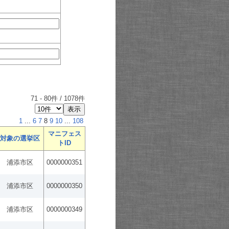
71
-
80
件 /
1078
件
1
...
6
7
8
9
10
...
108
マニフェス
対象の選挙区
トID
浦添市区
0000000351
浦添市区
0000000350
浦添市区
0000000349