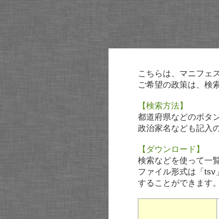
こちらは、マニフェ
ご希望の政策は、検
【検索方法】
都道府県などのボタ
政治家名なども記入
【ダウンロード】
検索などを使って一
ファイル形式は「tsv
することができます