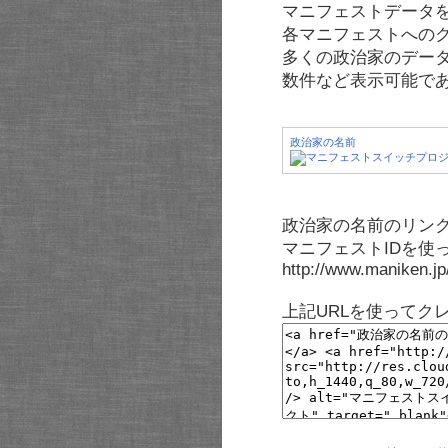
マニフェストデータ
各マニフェストへの
多くの政治家のデー
数件など表示可能で
政治家の名前
政治家の名前のリンク
マニフェストIDを使
http://www.maniken.j
上記URLを使ってク