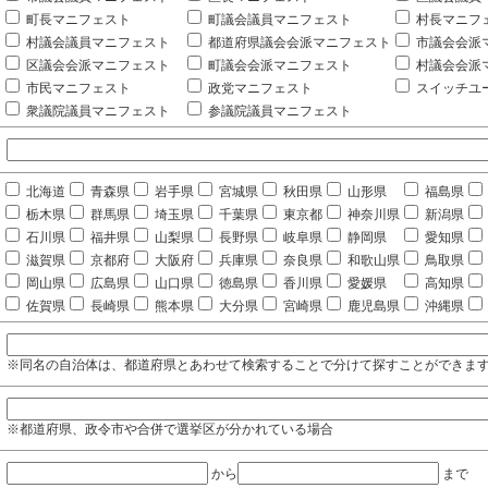
町長マニフェスト
町議会議員マニフェスト
村長マニフ
村議会議員マニフェスト
都道府県議会会派マニフェスト
市議会会派
区議会会派マニフェスト
町議会会派マニフェスト
村議会会派
市民マニフェスト
政党マニフェスト
スイッチユ
衆議院議員マニフェスト
参議院議員マニフェスト
北海道
青森県
岩手県
宮城県
秋田県
山形県
福島県
栃木県
群馬県
埼玉県
千葉県
東京都
神奈川県
新潟県
石川県
福井県
山梨県
長野県
岐阜県
静岡県
愛知県
滋賀県
京都府
大阪府
兵庫県
奈良県
和歌山県
鳥取県
岡山県
広島県
山口県
徳島県
香川県
愛媛県
高知県
佐賀県
長崎県
熊本県
大分県
宮崎県
鹿児島県
沖縄県
※同名の自治体は、都道府県とあわせて検索することで分けて探すことができま
※都道府県、政令市や合併で選挙区が分かれている場合
から
まで