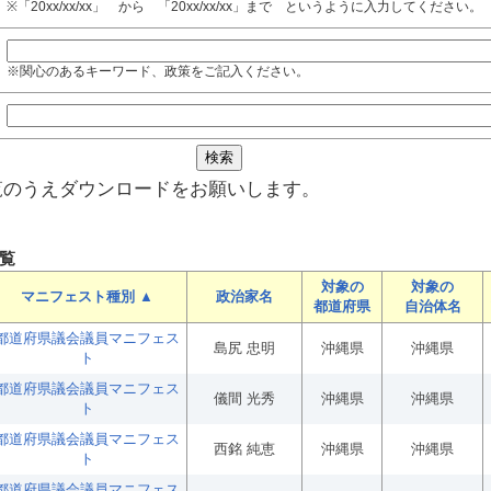
※「20xx/xx/xx」 から 「20xx/xx/xx」まで というように入力してください。
※関心のあるキーワード、政策をご記入ください。
覧のうえダウンロードをお願いします。
覧
対象の
対象の
マニフェスト種別 ▲
政治家名
都道府県
自治体名
都道府県議会議員マニフェス
島尻 忠明
沖縄県
沖縄県
ト
都道府県議会議員マニフェス
儀間 光秀
沖縄県
沖縄県
ト
都道府県議会議員マニフェス
西銘 純恵
沖縄県
沖縄県
ト
都道府県議会議員マニフェス