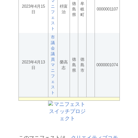
マ
徳
牟
2023年4月15
ニ
枡富
島
岐
0000001107
日
フ
治
県
町
ェ
ス
ト
市
議
会
議
員
徳
徳
2023年4月13
榮高
マ
島
島
0000001074
日
志
ニ
県
市
フ
ェ
ス
ト
このマニフェストは、
クリエイティブコモ