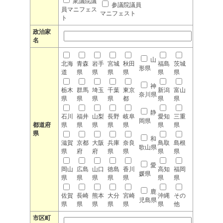
衆議院議
参議院議員
員マニフェス
マニフェスト
ト
政治家
名
山
北海
青森
岩手
宮城
秋田
福島
茨城
形県
道
県
県
県
県
県
県
神
栃木
群馬
埼玉
千葉
東京
新潟
富山
奈川県
県
県
県
県
都
県
県
静
石川
福井
山梨
長野
岐阜
愛知
三重
岡県
都道府
県
県
県
県
県
県
県
県
和
滋賀
京都
大阪
兵庫
奈良
鳥取
島根
歌山県
県
府
府
県
県
県
県
愛
岡山
広島
山口
徳島
香川
高知
福岡
媛県
県
県
県
県
県
県
県
鹿
佐賀
長崎
熊本
大分
宮崎
沖縄
その
児島県
県
県
県
県
県
県
他
市区町