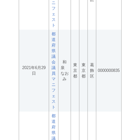
ニ
フ
ェ
ス
ト
都
道
府
県
議
会
和
東
東
葛
2021年6月29
議
泉
京
京
飾
0000000835
日
員
なお
都
都
区
マ
み
ニ
フ
ェ
ス
ト
都
道
府
県
議