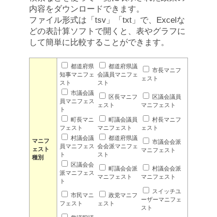
内容をダウンロードできます。
ファイル形式は「tsv」「txt」で、Excelな
どの表計算ソフトで開くと、表やグラフに
して簡単に比較することができます。
都道府県
都道府県議
市長マニフ
知事マニフェ
会議員マニフェ
ェスト
スト
スト
市議会議
区長マニフ
区議会議員
員マニフェス
ェスト
マニフェスト
ト
町長マニ
町議会議員
村長マニフ
フェスト
マニフェスト
ェスト
村議会議
都道府県議
マニフ
市議会会派
員マニフェス
会会派マニフェ
ェスト
マニフェスト
ト
スト
種別
区議会会
町議会会派
村議会会派
派マニフェス
マニフェスト
マニフェスト
ト
スイッチユ
市民マニ
政党マニフ
ーザーマニフェ
フェスト
ェスト
スト