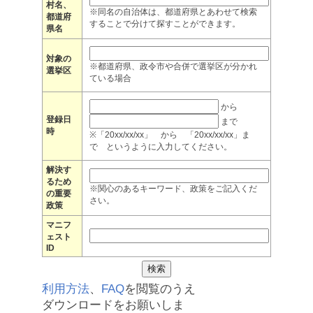
村名、
※同名の自治体は、都道府県とあわせて検索
都道府
することで分けて探すことができます。
県名
対象の
※都道府県、政令市や合併で選挙区が分かれ
選挙区
ている場合
から
登録日
まで
時
※「20xx/xx/xx」 から 「20xx/xx/xx」ま
で というように入力してください。
解決す
るため
※関心のあるキーワード、政策をご記入くだ
の重要
さい。
政策
マニフ
ェスト
ID
利用方法
、
FAQ
を閲覧のうえ
ダウンロードをお願いしま