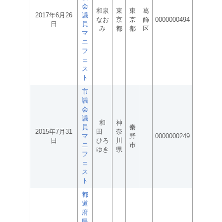
会
和泉
東
東
葛
2017年6月26
議
なお
京
京
飾
0000000494
日
員
み
都
都
区
マ
ニ
フ
ェ
ス
ト
市
議
会
議
和
神
員
秦
2015年7月31
田
奈
マ
野
0000000249
日
ひろ
川
ニ
市
ゆき
県
フ
ェ
ス
ト
都
道
府
県