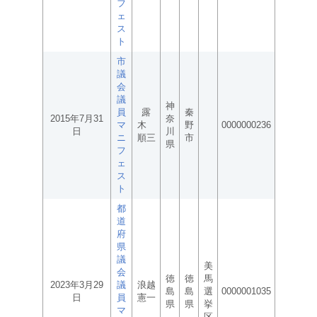
フ
ェ
ス
ト
市
議
会
議
神
員
露
秦
2015年7月31
奈
マ
木
野
0000000236
日
川
ニ
順三
市
県
フ
ェ
ス
ト
都
道
府
県
議
美
会
徳
徳
馬
2023年3月29
議
浪越
島
島
選
0000001035
日
員
憲一
県
県
挙
マ
区