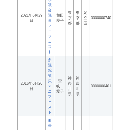
議
会
東
東
足
2021年6月29
議
和田
京
京
立
0000000740
日
員
愛子
都
都
区
マ
ニ
フ
ェ
ス
ト
参
議
院
議
神
神
員
壹
2016年6月20
奈
奈
マ
岐
0000000401
日
川
川
ニ
愛子
県
県
フ
ェ
ス
ト
町
長