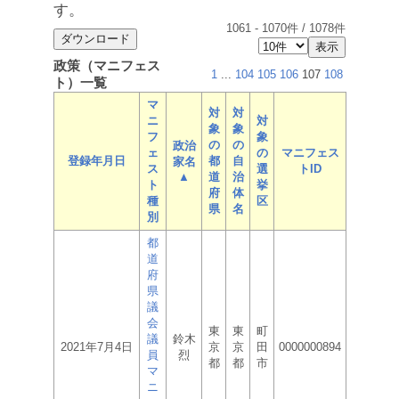
す。
1061
-
1070
件 /
1078
件
政策（マニフェス
1
...
104
105
106
107
108
ト）一覧
マ
対
対
ニ
対
象
象
フ
象
の
の
政治
ェ
の
マニフェス
登録年月日
都
自
家名
ス
選
トID
▲
道
治
ト
挙
府
体
種
区
県
名
別
都
道
府
県
議
会
東
東
町
議
鈴木
2021年7月4日
京
京
田
0000000894
員
烈
都
都
市
マ
ニ