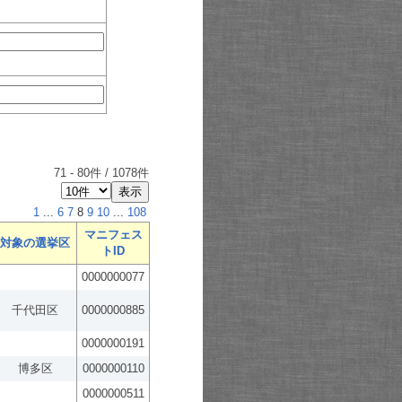
71
-
80
件 /
1078
件
1
...
6
7
8
9
10
...
108
マニフェス
対象の選挙区
トID
0000000077
千代田区
0000000885
0000000191
博多区
0000000110
0000000511