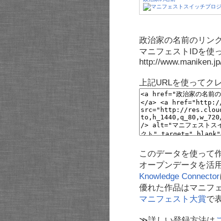
政治家の名前のリンク
マニフェストIDを使
http://www.maniken.j
上記URLを使ってク
このデータを使って
オープンデータを活
Knowledge Connector
優れた作品はマニフ
マニフェスト大賞
で
≫詳しい登録方法は