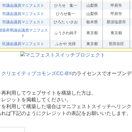
市議会議員マニフェスト
ひろせ 集一
山梨県
甲府市
市議会議員マニフェスト
ひろせ集一
山梨県
甲府市
市議会議員マニフェスト
ひろた いさお
栃木県
那須塩原市
都道府県議会議員マニフェス
ふうさわ純子
東京都
東京都
ト
区議会議員マニフェスト
ふかや 光得
東京都
世田谷区
、
クリエイティブコモンズCC-BY
のライセンスでオープンデ
を再利用してウェブサイトを構築した方は、
クレジットを掲載してください。
タを利用して構築した場合はマニフェストスイッチへリンク
あれば下記のようにクレジットの表記をお願いいたします。