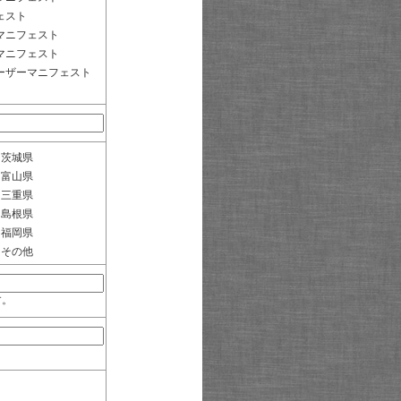
ェスト
マニフェスト
マニフェスト
ーザーマニフェスト
茨城県
富山県
三重県
島根県
福岡県
その他
す。