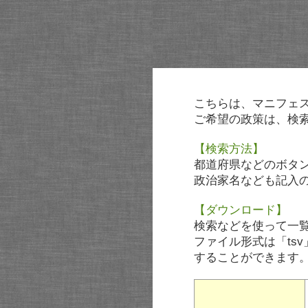
こちらは、マニフェ
ご希望の政策は、検
【検索方法】
都道府県などのボタ
政治家名なども記入
【ダウンロード】
検索などを使って一
ファイル形式は「tsv
することができます