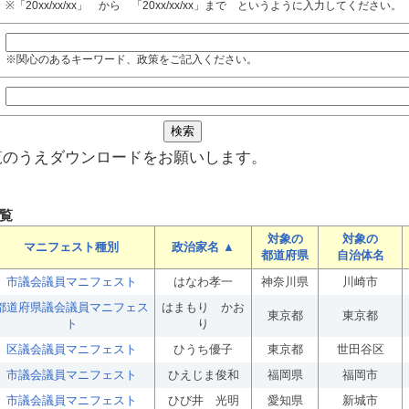
※「20xx/xx/xx」 から 「20xx/xx/xx」まで というように入力してください。
※関心のあるキーワード、政策をご記入ください。
覧のうえダウンロードをお願いします。
覧
対象の
対象の
マニフェスト種別
政治家名 ▲
都道府県
自治体名
市議会議員マニフェスト
はなわ孝一
神奈川県
川崎市
都道府県議会議員マニフェス
はまもり かお
東京都
東京都
ト
り
区議会議員マニフェスト
ひうち優子
東京都
世田谷区
市議会議員マニフェスト
ひえじま俊和
福岡県
福岡市
市議会議員マニフェスト
ひび井 光明
愛知県
新城市