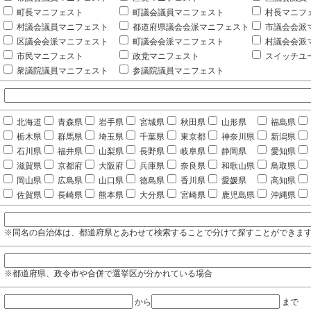
町長マニフェスト
町議会議員マニフェスト
村長マニフ
村議会議員マニフェスト
都道府県議会会派マニフェスト
市議会会派
区議会会派マニフェスト
町議会会派マニフェスト
村議会会派
市民マニフェスト
政党マニフェスト
スイッチユ
衆議院議員マニフェスト
参議院議員マニフェスト
北海道
青森県
岩手県
宮城県
秋田県
山形県
福島県
栃木県
群馬県
埼玉県
千葉県
東京都
神奈川県
新潟県
石川県
福井県
山梨県
長野県
岐阜県
静岡県
愛知県
滋賀県
京都府
大阪府
兵庫県
奈良県
和歌山県
鳥取県
岡山県
広島県
山口県
徳島県
香川県
愛媛県
高知県
佐賀県
長崎県
熊本県
大分県
宮崎県
鹿児島県
沖縄県
※同名の自治体は、都道府県とあわせて検索することで分けて探すことができま
※都道府県、政令市や合併で選挙区が分かれている場合
から
まで