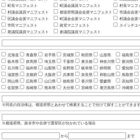
町長マニフェスト
町議会議員マニフェスト
村長マニフ
村議会議員マニフェスト
都道府県議会会派マニフェスト
市議会会派
区議会会派マニフェスト
町議会会派マニフェスト
村議会会派
市民マニフェスト
政党マニフェスト
スイッチユ
衆議院議員マニフェスト
参議院議員マニフェスト
北海道
青森県
岩手県
宮城県
秋田県
山形県
福島県
栃木県
群馬県
埼玉県
千葉県
東京都
神奈川県
新潟県
石川県
福井県
山梨県
長野県
岐阜県
静岡県
愛知県
滋賀県
京都府
大阪府
兵庫県
奈良県
和歌山県
鳥取県
岡山県
広島県
山口県
徳島県
香川県
愛媛県
高知県
佐賀県
長崎県
熊本県
大分県
宮崎県
鹿児島県
沖縄県
※同名の自治体は、都道府県とあわせて検索することで分けて探すことができま
※都道府県、政令市や合併で選挙区が分かれている場合
から
まで