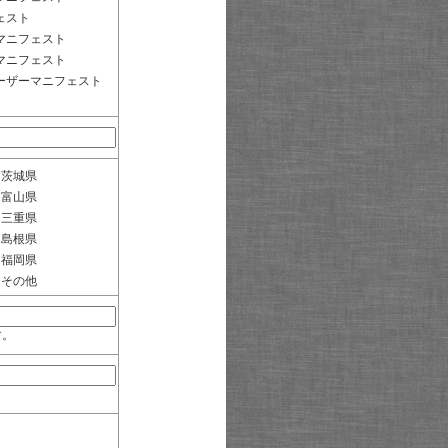
ェスト
マニフェスト
マニフェスト
ーザーマニフェスト
茨城県
富山県
三重県
島根県
福岡県
その他
す。