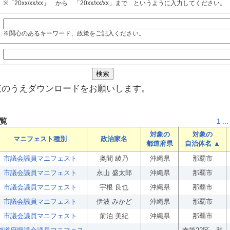
※「20xx/xx/xx」 から 「20xx/xx/xx」まで というように入力してください。
※関心のあるキーワード、政策をご記入ください。
覧のうえダウンロードをお願いします。
覧
1
...
対象の
対象の
マニフェスト種別
政治家名
都道府県
自治体名 ▲
市議会議員マニフェスト
奥間 綾乃
沖縄県
那覇市
市議会議員マニフェスト
永山 盛太郎
沖縄県
那覇市
市議会議員マニフェスト
宇根 良也
沖縄県
那覇市
市議会議員マニフェスト
伊波 みかど
沖縄県
那覇市
市議会議員マニフェスト
前泊 美紀
沖縄県
那覇市