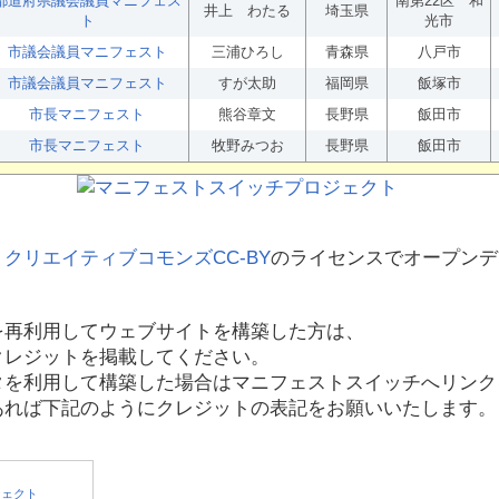
都道府県議会議員マニフェス
南第22区 和
井上 わたる
埼玉県
ト
光市
市議会議員マニフェスト
三浦ひろし
青森県
八戸市
市議会議員マニフェスト
すが太助
福岡県
飯塚市
市長マニフェスト
熊谷章文
長野県
飯田市
市長マニフェスト
牧野みつお
長野県
飯田市
、
クリエイティブコモンズCC-BY
のライセンスでオープンデ
を再利用してウェブサイトを構築した方は、
クレジットを掲載してください。
タを利用して構築した場合はマニフェストスイッチへリンク
あれば下記のようにクレジットの表記をお願いいたします。