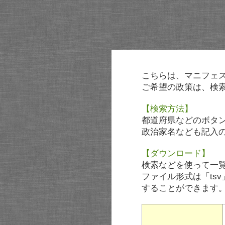
こちらは、マニフェ
ご希望の政策は、検
【検索方法】
都道府県などのボタ
政治家名なども記入
【ダウンロード】
検索などを使って一
ファイル形式は「tsv
することができます