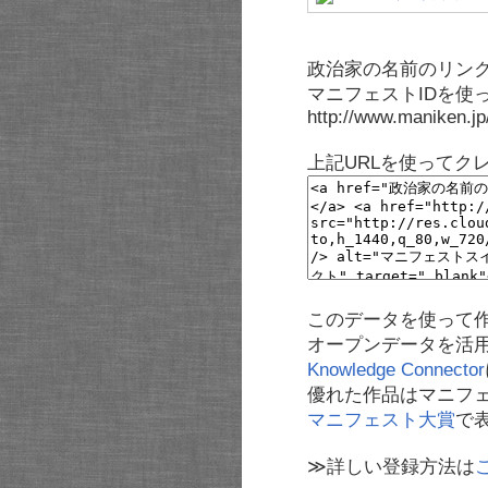
政治家の名前のリンク
マニフェストIDを使
http://www.maniken.j
上記URLを使ってク
このデータを使って
オープンデータを活
Knowledge Connector
優れた作品はマニフ
マニフェスト大賞
で
≫詳しい登録方法は