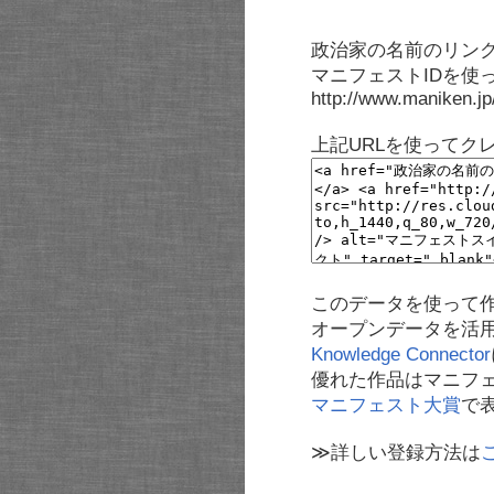
政治家の名前のリンク
マニフェストIDを使
http://www.maniken.j
上記URLを使ってク
このデータを使って
オープンデータを活
Knowledge Connector
優れた作品はマニフ
マニフェスト大賞
で
≫詳しい登録方法は