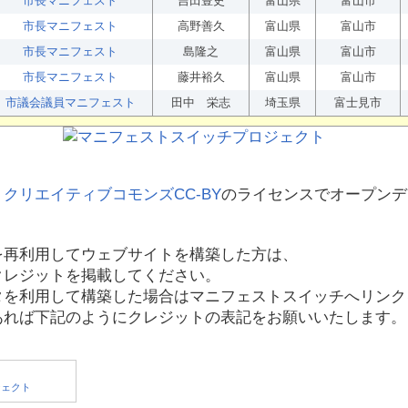
市長マニフェスト
吉田豊史
富山県
富山市
市長マニフェスト
高野善久
富山県
富山市
市長マニフェスト
島隆之
富山県
富山市
市長マニフェスト
藤井裕久
富山県
富山市
市議会議員マニフェスト
田中 栄志
埼玉県
富士見市
、
クリエイティブコモンズCC-BY
のライセンスでオープンデ
を再利用してウェブサイトを構築した方は、
クレジットを掲載してください。
タを利用して構築した場合はマニフェストスイッチへリンク
あれば下記のようにクレジットの表記をお願いいたします。