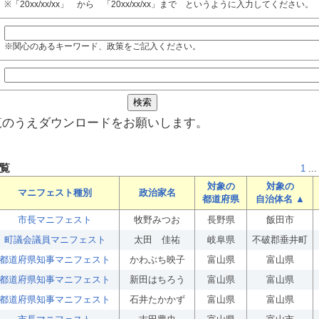
※「20xx/xx/xx」 から 「20xx/xx/xx」まで というように入力してください。
※関心のあるキーワード、政策をご記入ください。
覧のうえダウンロードをお願いします。
覧
1
...
対象の
対象の
マニフェスト種別
政治家名
都道府県
自治体名 ▲
市長マニフェスト
牧野みつお
長野県
飯田市
町議会議員マニフェスト
太田 佳祐
岐阜県
不破郡垂井町
都道府県知事マニフェスト
かわぶち映子
富山県
富山県
都道府県知事マニフェスト
新田はちろう
富山県
富山県
都道府県知事マニフェスト
石井たかかず
富山県
富山県