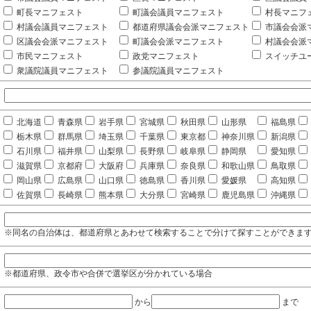
町長マニフェスト
町議会議員マニフェスト
村長マニフ
村議会議員マニフェスト
都道府県議会会派マニフェスト
市議会会派
区議会会派マニフェスト
町議会会派マニフェスト
村議会会派
市民マニフェスト
政党マニフェスト
スイッチユ
衆議院議員マニフェスト
参議院議員マニフェスト
北海道
青森県
岩手県
宮城県
秋田県
山形県
福島県
栃木県
群馬県
埼玉県
千葉県
東京都
神奈川県
新潟県
石川県
福井県
山梨県
長野県
岐阜県
静岡県
愛知県
滋賀県
京都府
大阪府
兵庫県
奈良県
和歌山県
鳥取県
岡山県
広島県
山口県
徳島県
香川県
愛媛県
高知県
佐賀県
長崎県
熊本県
大分県
宮崎県
鹿児島県
沖縄県
※同名の自治体は、都道府県とあわせて検索することで分けて探すことができま
※都道府県、政令市や合併で選挙区が分かれている場合
から
まで