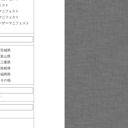
ェスト
マニフェスト
マニフェスト
ーザーマニフェスト
茨城県
富山県
三重県
島根県
福岡県
その他
す。