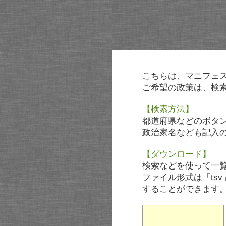
こちらは、マニフェ
ご希望の政策は、検
【検索方法】
都道府県などのボタ
政治家名なども記入
【ダウンロード】
検索などを使って一
ファイル形式は「tsv
することができます