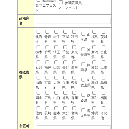
衆議院議
参議院議員
員マニフェス
マニフェスト
ト
政治家
名
山
北海
青森
岩手
宮城
秋田
福島
茨城
形県
道
県
県
県
県
県
県
神
栃木
群馬
埼玉
千葉
東京
新潟
富山
奈川県
県
県
県
県
都
県
県
静
石川
福井
山梨
長野
岐阜
愛知
三重
岡県
都道府
県
県
県
県
県
県
県
県
和
滋賀
京都
大阪
兵庫
奈良
鳥取
島根
歌山県
県
府
府
県
県
県
県
愛
岡山
広島
山口
徳島
香川
高知
福岡
媛県
県
県
県
県
県
県
県
鹿
佐賀
長崎
熊本
大分
宮崎
沖縄
その
児島県
県
県
県
県
県
県
他
市区町