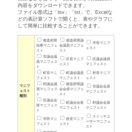
内容をダウンロードできます。
ファイル形式は「tsv」「txt」で、Excelな
どの表計算ソフトで開くと、表やグラフに
して簡単に比較することができます。
都道府県
都道府県議
市長マニフ
知事マニフェ
会議員マニフェ
ェスト
スト
スト
市議会議
区長マニフ
区議会議員
員マニフェス
ェスト
マニフェスト
ト
町長マニ
町議会議員
村長マニフ
フェスト
マニフェスト
ェスト
村議会議
都道府県議
マニフ
市議会会派
員マニフェス
会会派マニフェ
ェスト
マニフェスト
ト
スト
種別
区議会会
町議会会派
村議会会派
派マニフェス
マニフェスト
マニフェスト
ト
スイッチユ
市民マニ
政党マニフ
ーザーマニフェ
フェスト
ェスト
スト