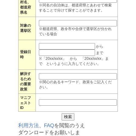
村名、
※同名の自治体は、都道府県とあわせて検索
都道府
することで分けて探すことができます。
県名
対象の
※都道府県、政令市や合併で選挙区が分かれ
選挙区
ている場合
から
登録日
まで
時
※「20xx/xx/xx」 から 「20xx/xx/xx」ま
で というように入力してください。
解決す
るため
※関心のあるキーワード、政策をご記入くだ
の重要
さい。
政策
マニフ
ェスト
ID
利用方法
、
FAQ
を閲覧のうえ
ダウンロードをお願いしま