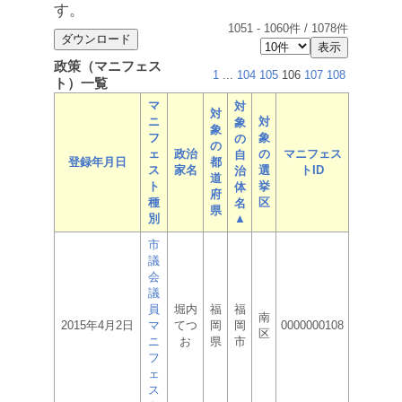
す。
1051
-
1060
件 /
1078
件
政策（マニフェス
1
...
104
105
106
107
108
ト）一覧
マ
対
対
ニ
対
象
象
フ
象
の
の
ェ
政治
の
マニフェス
自
登録年月日
都
ス
家名
選
トID
治
道
ト
挙
体
府
種
区
名
県
別
▲
市
議
会
議
員
堀内
福
福
南
2015年4月2日
マ
てつ
岡
岡
0000000108
区
ニ
お
県
市
フ
ェ
ス