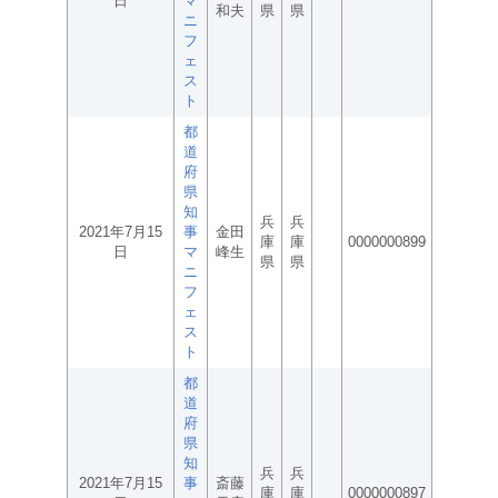
日
マ
和夫
県
県
ニ
フ
ェ
ス
ト
都
道
府
県
知
兵
兵
2021年7月15
事
金田
庫
庫
0000000899
日
マ
峰生
県
県
ニ
フ
ェ
ス
ト
都
道
府
県
知
兵
兵
2021年7月15
事
斎藤
庫
庫
0000000897