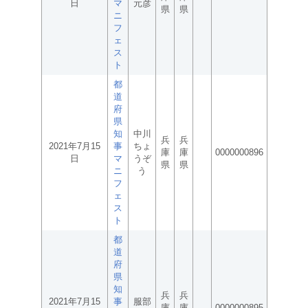
日
マ
元彦
県
県
ニ
フ
ェ
ス
ト
都
道
府
県
知
中川
兵
兵
2021年7月15
事
ちょ
庫
庫
0000000896
日
マ
うぞ
県
県
ニ
う
フ
ェ
ス
ト
都
道
府
県
知
兵
兵
2021年7月15
事
服部
庫
庫
0000000895