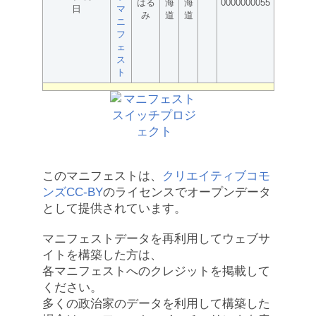
はる
海
海
0000000055
日
マ
み
道
道
ニ
フ
ェ
ス
ト
このマニフェストは、
クリエイティブコモ
ンズCC-BY
のライセンスでオープンデータ
として提供されています。
マニフェストデータを再利用してウェブサ
イトを構築した方は、
各マニフェストへのクレジットを掲載して
ください。
多くの政治家のデータを利用して構築した