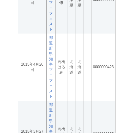
日
マ
修
県
県
ニ
フ
ェ
ス
ト
都
道
府
県
知
高橋
北
北
2015年4月20
事
はる
海
海
0000000423
日
マ
み
道
道
ニ
フ
ェ
ス
ト
都
道
府
県
知
高橋
北
北
2015年3月27
事