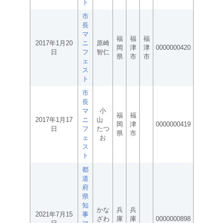
ト
市
長
マ
福
福
福
2017年1月20
ニ
原崎
岡
津
津
0000000420
日
フ
智仁
県
市
市
ェ
ス
ト
市
長
マ
小
福
福
2017年1月17
ニ
山
岡
津
0000000419
日
フ
たつ
県
市
ェ
お
ス
ト
都
道
府
県
知
かな
兵
兵
2021年7月15
事
ざわ
庫
庫
0000000898