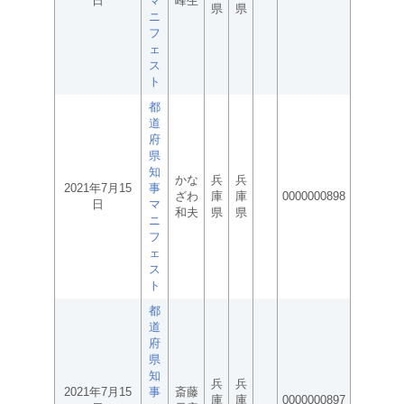
日
マ
峰生
県
県
ニ
フ
ェ
ス
ト
都
道
府
県
知
かな
兵
兵
2021年7月15
事
ざわ
庫
庫
0000000898
日
マ
和夫
県
県
ニ
フ
ェ
ス
ト
都
道
府
県
知
兵
兵
2021年7月15
事
斎藤
庫
庫
0000000897