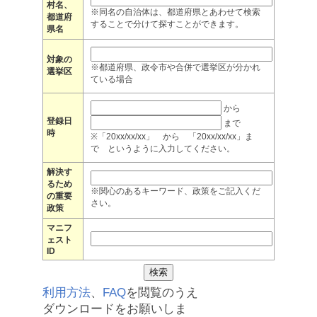
村名、
※同名の自治体は、都道府県とあわせて検索
都道府
することで分けて探すことができます。
県名
対象の
※都道府県、政令市や合併で選挙区が分かれ
選挙区
ている場合
から
登録日
まで
時
※「20xx/xx/xx」 から 「20xx/xx/xx」ま
で というように入力してください。
解決す
るため
※関心のあるキーワード、政策をご記入くだ
の重要
さい。
政策
マニフ
ェスト
ID
利用方法
、
FAQ
を閲覧のうえ
ダウンロードをお願いしま