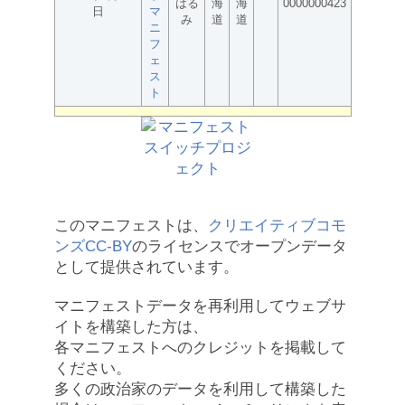
はる
海
海
0000000423
日
マ
み
道
道
ニ
フ
ェ
ス
ト
このマニフェストは、
クリエイティブコモ
ンズCC-BY
のライセンスでオープンデータ
として提供されています。
マニフェストデータを再利用してウェブサ
イトを構築した方は、
各マニフェストへのクレジットを掲載して
ください。
多くの政治家のデータを利用して構築した