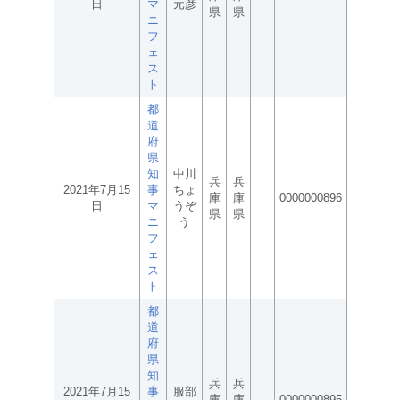
日
マ
元彦
県
県
ニ
フ
ェ
ス
ト
都
道
府
県
知
中川
兵
兵
2021年7月15
事
ちょ
庫
庫
0000000896
日
マ
うぞ
県
県
ニ
う
フ
ェ
ス
ト
都
道
府
県
知
兵
兵
2021年7月15
事
服部
庫
庫
0000000895