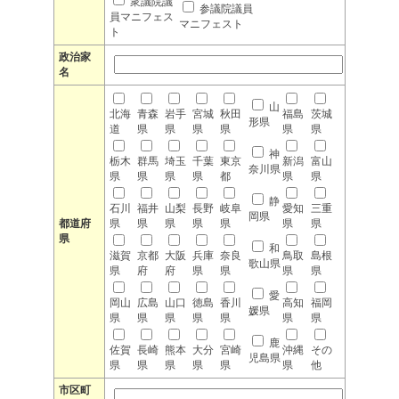
衆議院議
参議院議員
員マニフェス
マニフェスト
ト
政治家
名
山
北海
青森
岩手
宮城
秋田
福島
茨城
形県
道
県
県
県
県
県
県
神
栃木
群馬
埼玉
千葉
東京
新潟
富山
奈川県
県
県
県
県
都
県
県
静
石川
福井
山梨
長野
岐阜
愛知
三重
岡県
都道府
県
県
県
県
県
県
県
県
和
滋賀
京都
大阪
兵庫
奈良
鳥取
島根
歌山県
県
府
府
県
県
県
県
愛
岡山
広島
山口
徳島
香川
高知
福岡
媛県
県
県
県
県
県
県
県
鹿
佐賀
長崎
熊本
大分
宮崎
沖縄
その
児島県
県
県
県
県
県
県
他
市区町