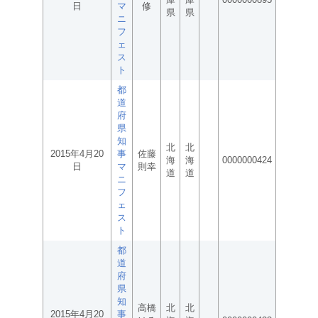
日
マ
修
県
県
ニ
フ
ェ
ス
ト
都
道
府
県
知
北
北
2015年4月20
事
佐藤
海
海
0000000424
日
マ
則幸
道
道
ニ
フ
ェ
ス
ト
都
道
府
県
知
高橋
北
北
2015年4月20
事