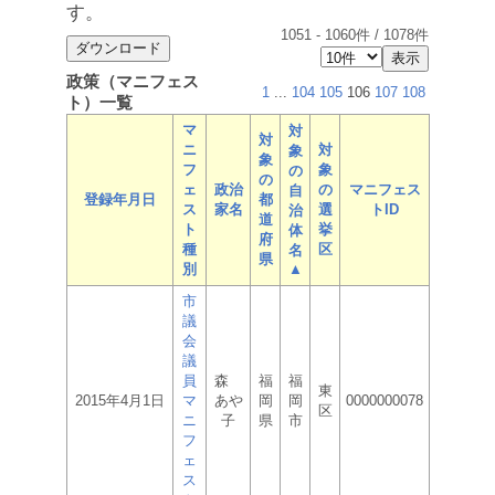
す。
1051
-
1060
件 /
1078
件
政策（マニフェス
1
...
104
105
106
107
108
ト）一覧
マ
対
対
ニ
対
象
象
フ
象
の
の
ェ
政治
の
マニフェス
自
登録年月日
都
ス
家名
選
トID
治
道
ト
挙
体
府
種
区
名
県
別
▲
市
議
会
議
員
森
福
福
東
2015年4月1日
マ
あや
岡
岡
0000000078
区
ニ
子
県
市
フ
ェ
ス