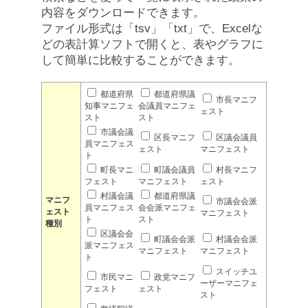
内容をダウンロードできます。
ファイル形式は「tsv」「txt」で、Excelな
どの表計算ソフトで開くと、表やグラフに
して簡単に比較することができます。
都道府県
都道府県議
市長マニフ
知事マニフェ
会議員マニフェ
ェスト
スト
スト
市議会議
区長マニフ
区議会議員
員マニフェス
ェスト
マニフェスト
ト
町長マニ
町議会議員
村長マニフ
フェスト
マニフェスト
ェスト
村議会議
都道府県議
マニフ
市議会会派
員マニフェス
会会派マニフェ
ェスト
マニフェスト
ト
スト
種別
区議会会
町議会会派
村議会会派
派マニフェス
マニフェスト
マニフェスト
ト
スイッチユ
市民マニ
政党マニフ
ーザーマニフェ
フェスト
ェスト
スト