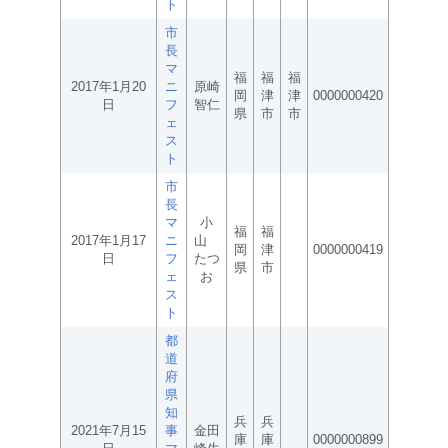
ト
市
長
マ
福
福
福
2017年1月20
ニ
原崎
岡
津
津
0000000420
日
フ
智仁
県
市
市
ェ
ス
ト
市
長
マ
小
福
福
2017年1月17
ニ
山
岡
津
0000000419
日
フ
たつ
県
市
ェ
お
ス
ト
都
道
府
県
知
兵
兵
2021年7月15
事
金田
庫
庫
0000000899