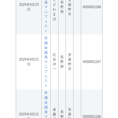
員
長
2025年9月23
ざ
曇
マ
野
0000001198
日
わ
野
ニ
県
ま
市
フ
ほ
ェ
ス
ト
市
議
会
議
辻
安
員
長
2025年9月21
谷
曇
マ
野
0000001197
日
洋
野
ニ
県
一
市
フ
ェ
ス
ト
市
議
会
議
遠
安
員
長
2025年9月21
藤
曇
マ
野
0000001196