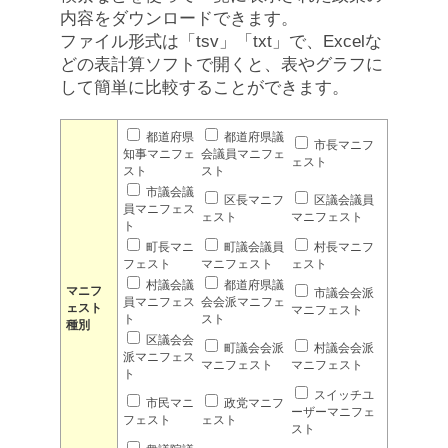
内容をダウンロードできます。
ファイル形式は「tsv」「txt」で、Excelな
どの表計算ソフトで開くと、表やグラフに
して簡単に比較することができます。
都道府県
都道府県議
市長マニフ
知事マニフェ
会議員マニフェ
ェスト
スト
スト
市議会議
区長マニフ
区議会議員
員マニフェス
ェスト
マニフェスト
ト
町長マニ
町議会議員
村長マニフ
フェスト
マニフェスト
ェスト
村議会議
都道府県議
マニフ
市議会会派
員マニフェス
会会派マニフェ
ェスト
マニフェスト
ト
スト
種別
区議会会
町議会会派
村議会会派
派マニフェス
マニフェスト
マニフェスト
ト
スイッチユ
市民マニ
政党マニフ
ーザーマニフェ
フェスト
ェスト
スト