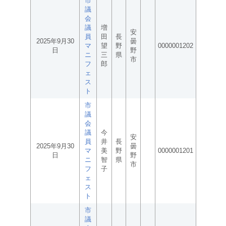
市
議
会
議
増
安
員
田
長
2025年9月30
曇
マ
望
野
0000001202
日
野
ニ
三
県
市
フ
郎
ェ
ス
ト
市
議
会
議
今
安
員
井
長
2025年9月30
曇
マ
美
野
0000001201
日
野
ニ
智
県
市
フ
子
ェ
ス
ト
市
議