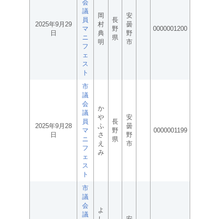
会
議
岡
安
員
長
2025年9月29
村
曇
マ
野
0000001200
日
典
野
ニ
県
明
市
フ
ェ
ス
ト
市
議
会
か
議
や
安
員
長
2025年9月28
ふ
曇
マ
野
0000001199
日
さ
野
ニ
県
え
市
フ
み
ェ
ス
ト
市
議
会
よ
議
し
安