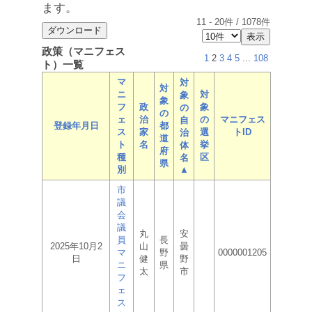
ます。
11
-
20
件 /
1078
件
政策（マニフェス
1
2
3
4
5
...
108
ト）一覧
マ
対
対
ニ
対
象
象
フ
政
象
の
の
ェ
治
の
マニフェス
自
登録年月日
都
ス
家
選
トID
治
道
ト
名
挙
体
府
種
区
名
県
別
▲
市
議
会
議
丸
安
員
長
2025年10月2
山
曇
マ
野
0000001205
日
健
野
ニ
県
太
市
フ
ェ
ス