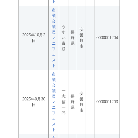
ト
市
議
会
議
う
安
員
す
長
2025年10月2
曇
マ
い
野
0000001204
日
野
ニ
泰
県
市
フ
彦
ェ
ス
ト
市
議
会
議
一
安
員
志
長
2025年9月30
曇
マ
信
野
0000001203
日
野
ニ
一
県
市
フ
郎
ェ
ス
ト