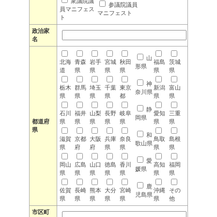
衆議院議
参議院議員
員マニフェス
マニフェスト
ト
政治家
名
山
北海
青森
岩手
宮城
秋田
福島
茨城
形県
道
県
県
県
県
県
県
神
栃木
群馬
埼玉
千葉
東京
新潟
富山
奈川県
県
県
県
県
都
県
県
静
石川
福井
山梨
長野
岐阜
愛知
三重
岡県
都道府
県
県
県
県
県
県
県
県
和
滋賀
京都
大阪
兵庫
奈良
鳥取
島根
歌山県
県
府
府
県
県
県
県
愛
岡山
広島
山口
徳島
香川
高知
福岡
媛県
県
県
県
県
県
県
県
鹿
佐賀
長崎
熊本
大分
宮崎
沖縄
その
児島県
県
県
県
県
県
県
他
市区町