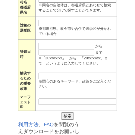
村名、
※同名の自治体は、都道府県とあわせて検索
都道府
することで分けて探すことができます。
県名
対象の
※都道府県、政令市や合併で選挙区が分かれ
選挙区
ている場合
から
登録日
まで
時
※「20xx/xx/xx」 から 「20xx/xx/xx」ま
で というように入力してください。
解決す
るため
※関心のあるキーワード、政策をご記入くだ
の重要
さい。
政策
マニフ
ェスト
ID
利用方法
、
FAQ
を閲覧のう
えダウンロードをお願いし