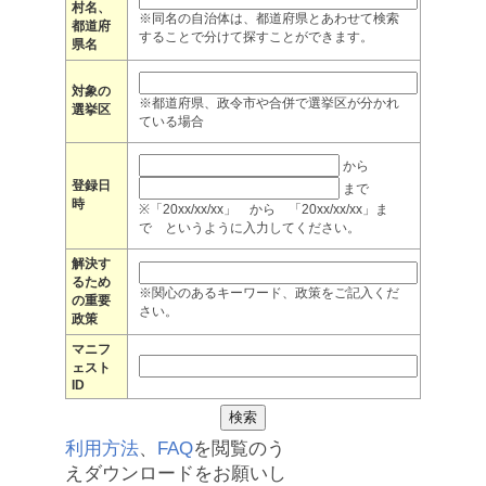
村名、
※同名の自治体は、都道府県とあわせて検索
都道府
することで分けて探すことができます。
県名
対象の
※都道府県、政令市や合併で選挙区が分かれ
選挙区
ている場合
から
登録日
まで
時
※「20xx/xx/xx」 から 「20xx/xx/xx」ま
で というように入力してください。
解決す
るため
※関心のあるキーワード、政策をご記入くだ
の重要
さい。
政策
マニフ
ェスト
ID
利用方法
、
FAQ
を閲覧のう
えダウンロードをお願いし