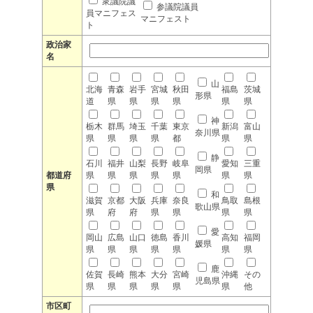
衆議院議
参議院議員
員マニフェス
マニフェスト
ト
政治家
名
山
北海
青森
岩手
宮城
秋田
福島
茨城
形県
道
県
県
県
県
県
県
神
栃木
群馬
埼玉
千葉
東京
新潟
富山
奈川県
県
県
県
県
都
県
県
静
石川
福井
山梨
長野
岐阜
愛知
三重
岡県
都道府
県
県
県
県
県
県
県
県
和
滋賀
京都
大阪
兵庫
奈良
鳥取
島根
歌山県
県
府
府
県
県
県
県
愛
岡山
広島
山口
徳島
香川
高知
福岡
媛県
県
県
県
県
県
県
県
鹿
佐賀
長崎
熊本
大分
宮崎
沖縄
その
児島県
県
県
県
県
県
県
他
市区町