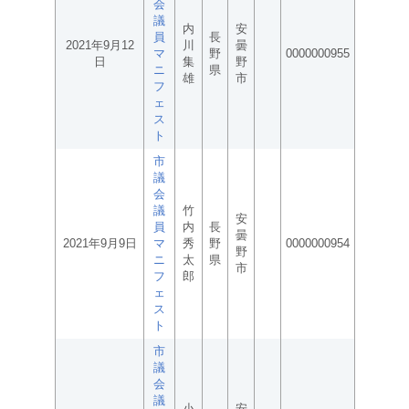
会
議
内
安
員
長
2021年9月12
川
曇
マ
野
0000000955
日
集
野
ニ
県
雄
市
フ
ェ
ス
ト
市
議
会
議
竹
安
員
内
長
曇
2021年9月9日
マ
秀
野
0000000954
野
ニ
太
県
市
フ
郎
ェ
ス
ト
市
議
会
議
小
安