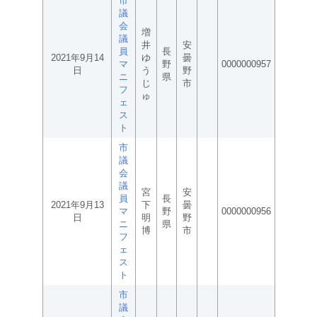
市
議
会
増
議
井
安
員
長
2021年9月14
ゆ
曇
マ
野
0000000957
日
う
野
ニ
県
じ
市
フ
ゅ
ェ
ス
ト
市
議
会
議
宮
安
員
長
2021年9月13
下
曇
マ
野
0000000956
日
明
野
ニ
県
博
市
フ
ェ
ス
ト
市
議