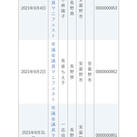
員
長
林
曇
2021年9月4日
マ
野
0000000953
陽
野
ニ
県
子
市
フ
ェ
ス
ト
市
議
会
議
長
安
安
員
坂
長
曇
曇
2021年9月2日
マ
ち
野
0000000952
野
野
ニ
え
県
市
市
フ
子
ェ
ス
ト
市
議
会
議
一
安
員
志
長
2021年8月31
曇
マ
信
野
0000000951