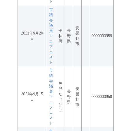
ト
市
議
会
議
安
員
平
長
2021年9月20
曇
マ
林
野
0000000959
日
野
ニ
明
県
市
フ
ェ
ス
ト
市
議
会
矢
議
沢
安
員
長
2021年9月15
た
曇
マ
野
0000000958
日
け
野
ニ
県
ひ
市
フ
こ
ェ
ス
ト