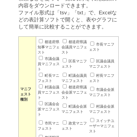
内容をダウンロードできます。
ファイル形式は「tsv」「txt」で、Excelな
どの表計算ソフトで開くと、表やグラフに
して簡単に比較することができます。
都道府県
都道府県議
市長マニフ
知事マニフェ
会議員マニフェ
ェスト
スト
スト
市議会議
区長マニフ
区議会議員
員マニフェス
ェスト
マニフェスト
ト
町長マニ
町議会議員
村長マニフ
フェスト
マニフェスト
ェスト
村議会議
都道府県議
マニフ
市議会会派
員マニフェス
会会派マニフェ
ェスト
マニフェスト
ト
スト
種別
区議会会
町議会会派
村議会会派
派マニフェス
マニフェスト
マニフェスト
ト
スイッチユ
市民マニ
政党マニフ
ーザーマニフェ
フェスト
ェスト
スト