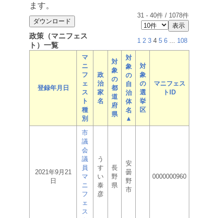
ます。
31
-
40
件 /
1078
件
政策（マニフェス
1
2
3
4
5
6
...
108
ト）一覧
マ
対
対
ニ
対
象
象
フ
政
象
の
の
ェ
治
の
マニフェス
自
登録年月日
都
ス
家
選
トID
治
道
ト
名
挙
体
府
種
区
名
県
別
▲
市
議
会
議
う
安
員
す
長
2021年9月21
曇
マ
い
野
0000000960
日
野
ニ
泰
県
市
フ
彦
ェ
ス