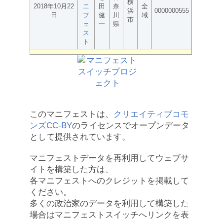
横
2018年10月22
ニ
田
奈
全
浜
0000000555
日
フ
健
川
域
市
ェ
一
県
ス
ト
このマニフェストは、
クリエイティブコモ
ンズCC-BY
のライセンスでオープンデータ
として提供されています。
マニフェストデータを再利用してウェブサ
イトを構築した方は、
各マニフェストへのクレジットを掲載して
ください。
多くの政治家のデータを利用して構築した
場合はマニフェストスイッチへリンクを表