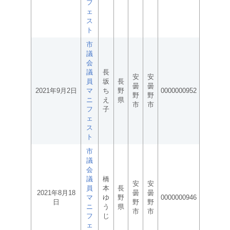
フ
ェ
ス
ト
市
議
会
議
長
安
安
員
坂
長
曇
曇
2021年9月2日
マ
ち
野
0000000952
野
野
ニ
え
県
市
市
フ
子
ェ
ス
ト
市
議
会
議
橋
安
安
員
本
長
2021年8月18
曇
曇
マ
ゆ
野
0000000946
日
野
野
ニ
う
県
市
市
フ
じ
ェ