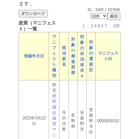
ます。
41
-
50
件 /
1078
件
政策（マニフェス
1
...
3
4
5
6
7
...
108
ト）一覧
マ
対
対
ニ
対
象
象
フ
政
象
の
の
ェ
治
の
マニフェス
自
登録年月日
都
ス
家
選
トID
治
道
ト
名
挙
体
府
種
区
名
県
別
▲
都
道
府
県
議
安
会
寺
安
長
曇
2023年3月22
議
沢
曇
野
野
0000001010
日
員
功
野
県
市
マ
希
市
区
ニ