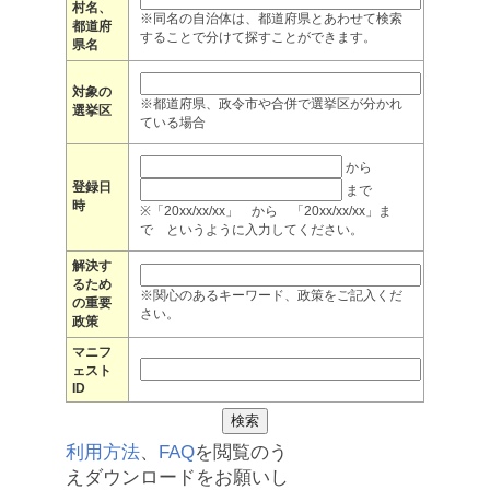
村名、
※同名の自治体は、都道府県とあわせて検索
都道府
することで分けて探すことができます。
県名
対象の
※都道府県、政令市や合併で選挙区が分かれ
選挙区
ている場合
から
登録日
まで
時
※「20xx/xx/xx」 から 「20xx/xx/xx」ま
で というように入力してください。
解決す
るため
※関心のあるキーワード、政策をご記入くだ
の重要
さい。
政策
マニフ
ェスト
ID
利用方法
、
FAQ
を閲覧のう
えダウンロードをお願いし