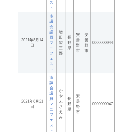
ス
ト
市
議
会
議
増
安
安
員
田
長
2021年8月14
曇
曇
マ
望
野
0000000944
日
野
野
ニ
三
県
市
市
フ
郎
ェ
ス
ト
市
議
会
か
議
や
安
員
長
2021年8月21
ふ
曇
マ
野
0000000947
日
さ
野
ニ
県
え
市
フ
み
ェ
ス
ト