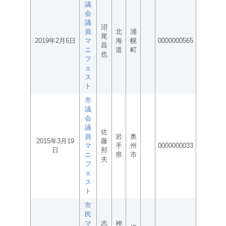
議
会
議
沼
員
北
浦
尾
2019年2月6日
マ
海
幌
0000000565
昌
ニ
道
町
也
フ
ェ
ス
ト
市
議
会
議
佐
員
岩
奥
2015年3月19
藤
マ
手
州
0000000033
日
邦
ニ
県
市
夫
フ
ェ
ス
ト
市
民
マ
志
神