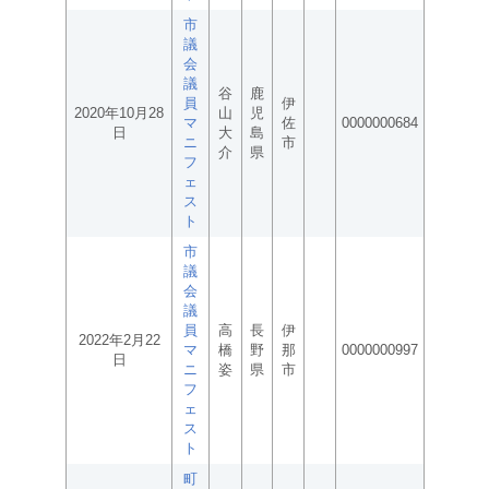
市
議
会
議
谷
鹿
員
伊
2020年10月28
山
児
マ
佐
0000000684
日
大
島
ニ
市
介
県
フ
ェ
ス
ト
市
議
会
議
員
高
長
伊
2022年2月22
マ
橋
野
那
0000000997
日
ニ
姿
県
市
フ
ェ
ス
ト
町