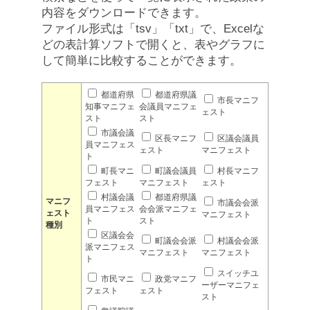
内容をダウンロードできます。
ファイル形式は「tsv」「txt」で、Excelな
どの表計算ソフトで開くと、表やグラフに
して簡単に比較することができます。
都道府県
都道府県議
市長マニフ
知事マニフェ
会議員マニフェ
ェスト
スト
スト
市議会議
区長マニフ
区議会議員
員マニフェス
ェスト
マニフェスト
ト
町長マニ
町議会議員
村長マニフ
フェスト
マニフェスト
ェスト
村議会議
都道府県議
マニフ
市議会会派
員マニフェス
会会派マニフェ
ェスト
マニフェスト
ト
スト
種別
区議会会
町議会会派
村議会会派
派マニフェス
マニフェスト
マニフェスト
ト
スイッチユ
市民マニ
政党マニフ
ーザーマニフェ
フェスト
ェスト
スト