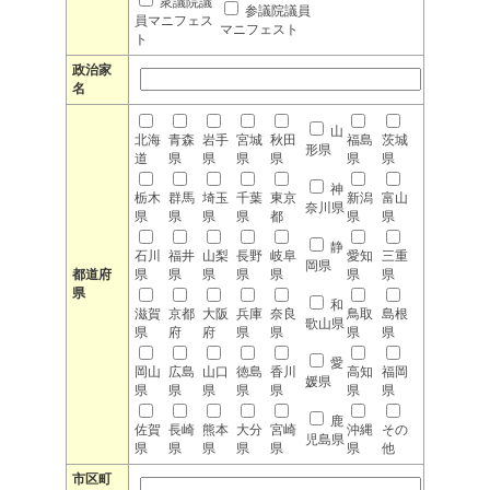
衆議院議
参議院議員
員マニフェス
マニフェスト
ト
政治家
名
山
北海
青森
岩手
宮城
秋田
福島
茨城
形県
道
県
県
県
県
県
県
神
栃木
群馬
埼玉
千葉
東京
新潟
富山
奈川県
県
県
県
県
都
県
県
静
石川
福井
山梨
長野
岐阜
愛知
三重
岡県
都道府
県
県
県
県
県
県
県
県
和
滋賀
京都
大阪
兵庫
奈良
鳥取
島根
歌山県
県
府
府
県
県
県
県
愛
岡山
広島
山口
徳島
香川
高知
福岡
媛県
県
県
県
県
県
県
県
鹿
佐賀
長崎
熊本
大分
宮崎
沖縄
その
児島県
県
県
県
県
県
県
他
市区町