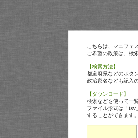
こちらは、マニフェ
ご希望の政策は、検
【検索方法】
都道府県などのボタ
政治家名なども記入
【ダウンロード】
検索などを使って一
ファイル形式は「tsv
することができます