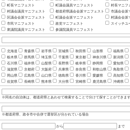
町長マニフェスト
町議会議員マニフェスト
村長マニフ
村議会議員マニフェスト
都道府県議会会派マニフェスト
市議会会派
区議会会派マニフェスト
町議会会派マニフェスト
村議会会派
市民マニフェスト
政党マニフェスト
スイッチユ
衆議院議員マニフェスト
参議院議員マニフェスト
北海道
青森県
岩手県
宮城県
秋田県
山形県
福島県
栃木県
群馬県
埼玉県
千葉県
東京都
神奈川県
新潟県
石川県
福井県
山梨県
長野県
岐阜県
静岡県
愛知県
滋賀県
京都府
大阪府
兵庫県
奈良県
和歌山県
鳥取県
岡山県
広島県
山口県
徳島県
香川県
愛媛県
高知県
佐賀県
長崎県
熊本県
大分県
宮崎県
鹿児島県
沖縄県
※同名の自治体は、都道府県とあわせて検索することで分けて探すことができま
※都道府県、政令市や合併で選挙区が分かれている場合
から
まで