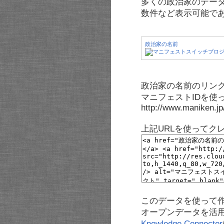
多くの政治家のデー
数件など表示可能で
政治家の名前
政治家の名前のリンク
マニフェストIDを使
http://www.maniken.j
上記URLを使ってク
このデータを使って
オープンデータを活
Knowledge Connector