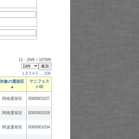
11
-
20
件 /
1078
件
1
2
3
4
5
...
108
マニフェス
対象の選挙区
▲
トID
阿南選挙区
0000001027
阿南選挙区
0000001026
阿波選挙区
0000001034