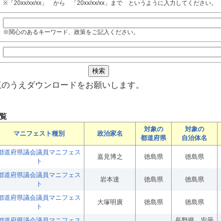
※「20xx/xx/xx」 から 「20xx/xx/xx」まで というように入力してください。
※関心のあるキーワード、政策をご記入ください。
覧のうえダウンロードをお願いします。
覧
対象の
対象の
マニフェスト種別
政治家名
都道府県
自治体名
都道府県議会議員マニフェス
嘉見博之
徳島県
徳島県
ト
都道府県議会議員マニフェス
岩本達
徳島県
徳島県
ト
都道府県議会議員マニフェス
大塚明廣
徳島県
徳島県
ト
都道府県議会議員マニフェス
長野県 安曇