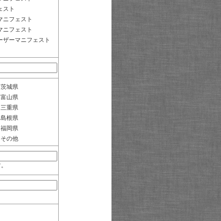
ェスト
マニフェスト
マニフェスト
ーザーマニフェスト
茨城県
富山県
三重県
島根県
福岡県
その他
す。