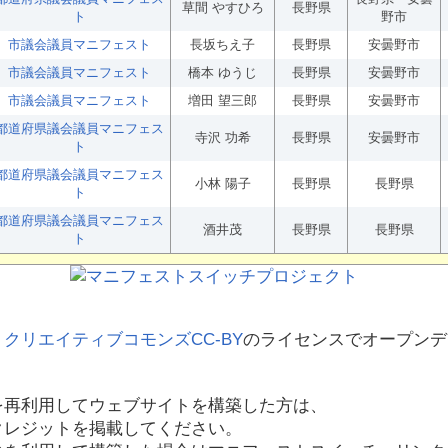
草間 やすひろ
長野県
ト
野市
市議会議員マニフェスト
長坂ちえ子
長野県
安曇野市
市議会議員マニフェスト
橋本 ゆうじ
長野県
安曇野市
市議会議員マニフェスト
増田 望三郎
長野県
安曇野市
都道府県議会議員マニフェス
寺沢 功希
長野県
安曇野市
ト
都道府県議会議員マニフェス
小林 陽子
長野県
長野県
ト
都道府県議会議員マニフェス
酒井茂
長野県
長野県
ト
、
クリエイティブコモンズCC-BY
のライセンスでオープンデ
を再利用してウェブサイトを構築した方は、
クレジットを掲載してください。