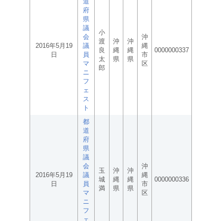
道
府
県
議
小
会
沖
渡
沖
沖
2016年5月19
議
縄
良
縄
縄
0000000337
日
員
市
太
県
県
マ
区
郎
ニ
フ
ェ
ス
ト
都
道
府
県
議
会
沖
玉
沖
沖
2016年5月19
議
縄
城
縄
縄
0000000336
日
員
市
満
県
県
マ
区
ニ
フ
ェ