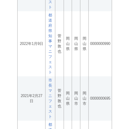
ス
ト
都
道
府
県
知
菅
岡
岡
岡
事
野
2022年1月9日
山
山
山
0000000990
マ
敦
県
県
県
ニ
也
フ
ェ
ス
ト
市
長
マ
菅
岡
岡
岡
2021年2月27
ニ
野
山
山
山
0000000695
日
フ
敦
県
市
市
ェ
也
ス
ト
都