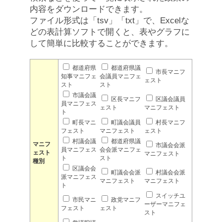
内容をダウンロードできます。
ファイル形式は「tsv」「txt」で、Excelな
どの表計算ソフトで開くと、表やグラフに
して簡単に比較することができます。
都道府県
都道府県議
市長マニフ
知事マニフェ
会議員マニフェ
ェスト
スト
スト
市議会議
区長マニフ
区議会議員
員マニフェス
ェスト
マニフェスト
ト
町長マニ
町議会議員
村長マニフ
フェスト
マニフェスト
ェスト
村議会議
都道府県議
マニフ
市議会会派
員マニフェス
会会派マニフェ
ェスト
マニフェスト
ト
スト
種別
区議会会
町議会会派
村議会会派
派マニフェス
マニフェスト
マニフェスト
ト
スイッチユ
市民マニ
政党マニフ
ーザーマニフェ
フェスト
ェスト
スト