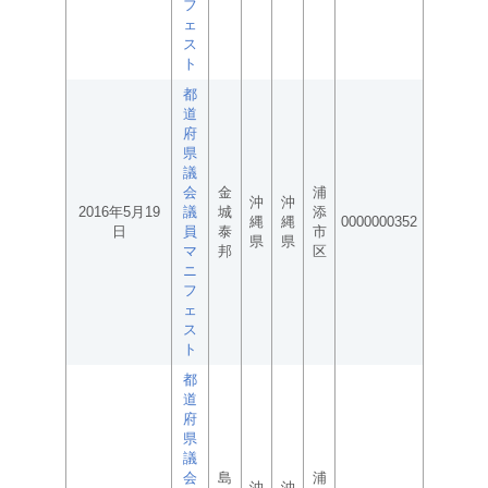
フ
ェ
ス
ト
都
道
府
県
議
会
金
浦
沖
沖
2016年5月19
議
城
添
縄
縄
0000000352
日
員
泰
市
県
県
マ
邦
区
ニ
フ
ェ
ス
ト
都
道
府
県
議
会
島
浦
沖
沖