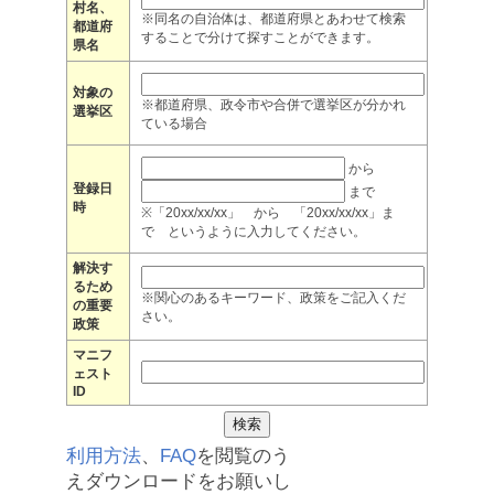
村名、
※同名の自治体は、都道府県とあわせて検索
都道府
することで分けて探すことができます。
県名
対象の
※都道府県、政令市や合併で選挙区が分かれ
選挙区
ている場合
から
登録日
まで
時
※「20xx/xx/xx」 から 「20xx/xx/xx」ま
で というように入力してください。
解決す
るため
※関心のあるキーワード、政策をご記入くだ
の重要
さい。
政策
マニフ
ェスト
ID
利用方法
、
FAQ
を閲覧のう
えダウンロードをお願いし