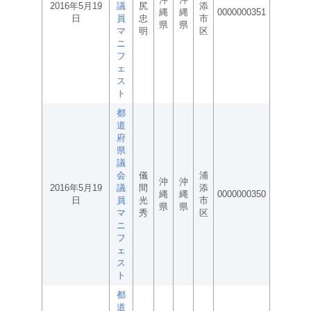
2016年5月19
議
尻
添
縄
縄
0000000351
日
員
忠
市
県
県
マ
明
区
ニ
フ
ェ
ス
ト
都
道
府
県
議
会
儀
浦
沖
沖
2016年5月19
議
間
添
縄
縄
0000000350
日
員
光
市
県
県
マ
秀
区
ニ
フ
ェ
ス
ト
都
道