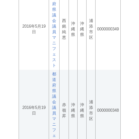
府
県
議
会
西
浦
沖
沖
2016年5月19
議
銘
添
縄
縄
0000000349
日
員
純
市
県
県
マ
恵
区
ニ
フ
ェ
ス
ト
都
道
府
県
議
会
浦
赤
沖
沖
2016年5月19
議
添
嶺
縄
縄
0000000348
日
員
市
昇
県
県
マ
区
ニ
フ
ェ