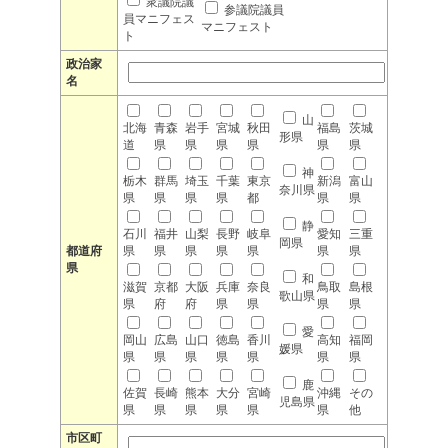
衆議院議
参議院議員
員マニフェス
マニフェスト
ト
政治家
名
山
北海
青森
岩手
宮城
秋田
福島
茨城
形県
道
県
県
県
県
県
県
神
栃木
群馬
埼玉
千葉
東京
新潟
富山
奈川県
県
県
県
県
都
県
県
静
石川
福井
山梨
長野
岐阜
愛知
三重
岡県
都道府
県
県
県
県
県
県
県
県
和
滋賀
京都
大阪
兵庫
奈良
鳥取
島根
歌山県
県
府
府
県
県
県
県
愛
岡山
広島
山口
徳島
香川
高知
福岡
媛県
県
県
県
県
県
県
県
鹿
佐賀
長崎
熊本
大分
宮崎
沖縄
その
児島県
県
県
県
県
県
県
他
市区町