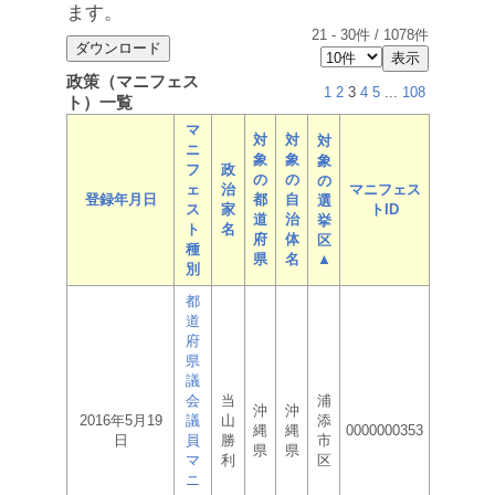
ます。
21
-
30
件 /
1078
件
政策（マニフェス
1
2
3
4
5
...
108
ト）一覧
マ
対
対
対
ニ
象
象
象
フ
政
の
の
の
ェ
治
マニフェス
登録年月日
都
自
選
ス
家
トID
道
治
挙
ト
名
府
体
区
種
県
名
▲
別
都
道
府
県
議
会
当
浦
沖
沖
2016年5月19
議
山
添
縄
縄
0000000353
日
員
勝
市
県
県
マ
利
区
ニ