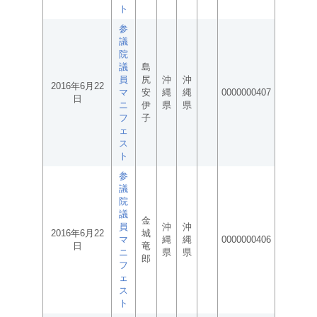
ト
参
議
院
議
島
員
尻
沖
沖
2016年6月22
マ
安
縄
縄
0000000407
日
ニ
伊
県
県
フ
子
ェ
ス
ト
参
議
院
議
金
員
沖
沖
2016年6月22
城
マ
縄
縄
0000000406
日
竜
ニ
県
県
郎
フ
ェ
ス
ト