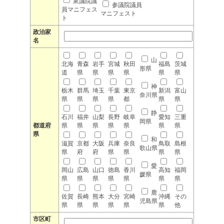
衆議院議
参議院議員
員マニフェス
マニフェスト
ト
政治家
名
山
北海
青森
岩手
宮城
秋田
福島
茨城
形県
道
県
県
県
県
県
県
神
栃木
群馬
埼玉
千葉
東京
新潟
富山
奈川県
県
県
県
県
都
県
県
静
石川
福井
山梨
長野
岐阜
愛知
三重
岡県
都道府
県
県
県
県
県
県
県
県
和
滋賀
京都
大阪
兵庫
奈良
鳥取
島根
歌山県
県
府
府
県
県
県
県
愛
岡山
広島
山口
徳島
香川
高知
福岡
媛県
県
県
県
県
県
県
県
鹿
佐賀
長崎
熊本
大分
宮崎
沖縄
その
児島県
県
県
県
県
県
県
他
市区町