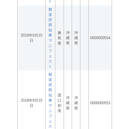
ト
都
道
府
県
知
兼
沖
沖
2018年9月15
事
島
縄
縄
0000000554
日
マ
俊
県
県
ニ
フ
ェ
ス
ト
都
道
府
県
知
渡
沖
沖
2018年9月15
事
口
縄
縄
0000000553
日
マ
初
県
県
ニ
美
フ
ェ
ス