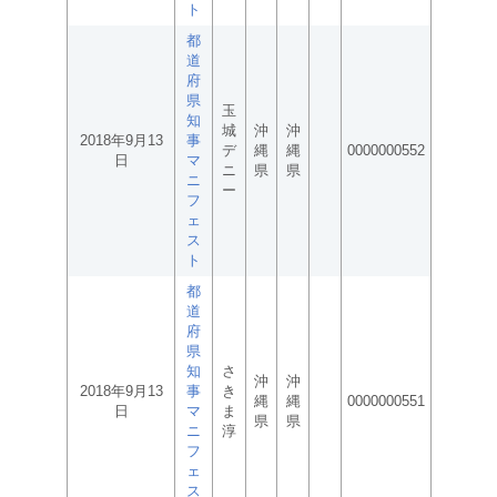
ト
都
道
府
県
玉
知
城
沖
沖
2018年9月13
事
デ
縄
縄
0000000552
日
マ
ニ
県
県
ニ
ー
フ
ェ
ス
ト
都
道
府
県
知
さ
沖
沖
2018年9月13
事
き
縄
縄
0000000551
日
マ
ま
県
県
ニ
淳
フ
ェ
ス