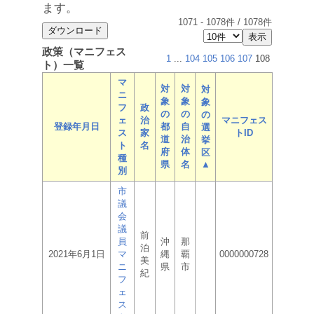
ます。
1071
-
1078
件 /
1078
件
政策（マニフェス
1
...
104
105
106
107
108
ト）一覧
マ
対
対
対
ニ
象
象
象
フ
政
の
の
の
ェ
治
マニフェス
登録年月日
都
自
選
ス
家
トID
道
治
挙
ト
名
府
体
区
種
県
名
▲
別
市
議
会
議
前
員
沖
那
泊
2021年6月1日
マ
縄
覇
0000000728
美
ニ
県
市
紀
フ
ェ
ス