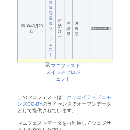
参
議
院
議
伊
員
沖
沖
2016年6月20
波
マ
縄
縄
0000000391
日
洋
ニ
県
県
一
フ
ェ
ス
ト
このマニフェストは、
クリエイティブコモ
ンズCC-BY
のライセンスでオープンデータ
として提供されています。
マニフェストデータを再利用してウェブサ
イトを構築した方は、