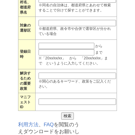
村名、
※同名の自治体は、都道府県とあわせて検索
都道府
することで分けて探すことができます。
県名
対象の
※都道府県、政令市や合併で選挙区が分かれ
選挙区
ている場合
から
登録日
まで
時
※「20xx/xx/xx」 から 「20xx/xx/xx」ま
で というように入力してください。
解決す
るため
※関心のあるキーワード、政策をご記入くだ
の重要
さい。
政策
マニフ
ェスト
ID
利用方法
、
FAQ
を閲覧のう
えダウンロードをお願いし