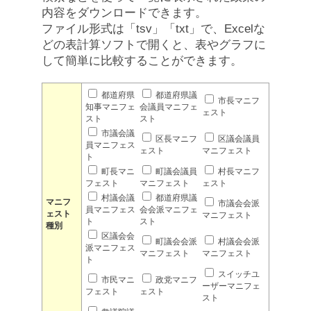
内容をダウンロードできます。
ファイル形式は「tsv」「txt」で、Excelな
どの表計算ソフトで開くと、表やグラフに
して簡単に比較することができます。
都道府県
都道府県議
市長マニフ
知事マニフェ
会議員マニフェ
ェスト
スト
スト
市議会議
区長マニフ
区議会議員
員マニフェス
ェスト
マニフェスト
ト
町長マニ
町議会議員
村長マニフ
フェスト
マニフェスト
ェスト
村議会議
都道府県議
マニフ
市議会会派
員マニフェス
会会派マニフェ
ェスト
マニフェスト
ト
スト
種別
区議会会
町議会会派
村議会会派
派マニフェス
マニフェスト
マニフェスト
ト
スイッチユ
市民マニ
政党マニフ
ーザーマニフェ
フェスト
ェスト
スト