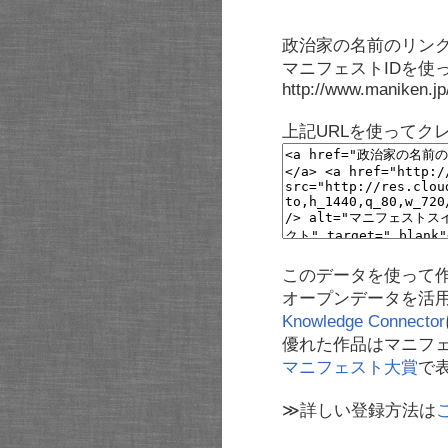
政治家の名前のリンク
マニフェストIDを使
http://www.maniken.j
上記URLを使ってク
このデータを使って
オープンデータを活
Knowledge Connector
優れた作品はマニフ
マニフェスト大賞
で
≫詳しい登録方法は