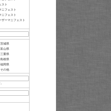
ェスト
マニフェスト
マニフェスト
ーザーマニフェスト
茨城県
富山県
三重県
島根県
福岡県
その他
す。