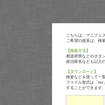
こちらは、マニフェ
ご希望の政策は、検
【検索方法】
都道府県などのボタ
政治家名なども記入
【ダウンロード】
検索などを使って一
ファイル形式は「tsv
することができます