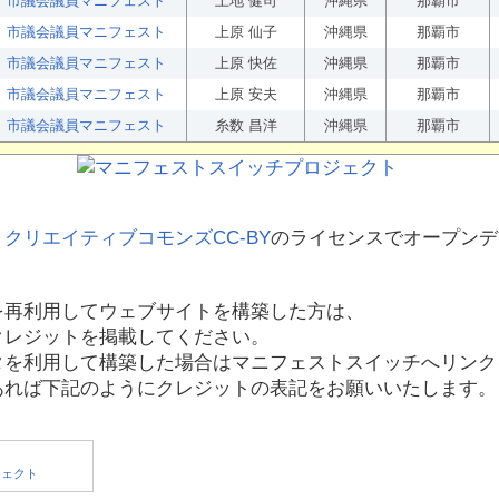
市議会議員マニフェスト
上地 健司
沖縄県
那覇市
市議会議員マニフェスト
上原 仙子
沖縄県
那覇市
市議会議員マニフェスト
上原 快佐
沖縄県
那覇市
市議会議員マニフェスト
上原 安夫
沖縄県
那覇市
市議会議員マニフェスト
糸数 昌洋
沖縄県
那覇市
、
クリエイティブコモンズCC-BY
のライセンスでオープンデ
を再利用してウェブサイトを構築した方は、
クレジットを掲載してください。
タを利用して構築した場合はマニフェストスイッチへリンク
あれば下記のようにクレジットの表記をお願いいたします。