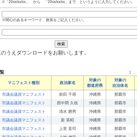
※「20xx/xx/xx」 から 「20xx/xx/xx」まで というように入力してください。
※関心のあるキーワード、政策をご記入ください。
覧のうえダウンロードをお願いします。
覧
1
...
対象の
対象の
マニフェスト種別
政治家名
都道府県
自治体名
市議会議員マニフェスト
前田 千尋
沖縄県
那覇市
市議会議員マニフェスト
西中間 久枝
沖縄県
那覇市
市議会議員マニフェスト
清水 磨男
沖縄県
那覇市
市議会議員マニフェスト
新 英昭
沖縄県
那覇市
市議会議員マニフェスト
上里 直司
沖縄県
那覇市