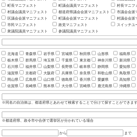
町長マニフェスト
町議会議員マニフェスト
村長マニフ
村議会議員マニフェスト
都道府県議会会派マニフェスト
市議会会派
区議会会派マニフェスト
町議会会派マニフェスト
村議会会派
市民マニフェスト
政党マニフェスト
スイッチユ
衆議院議員マニフェスト
参議院議員マニフェスト
北海道
青森県
岩手県
宮城県
秋田県
山形県
福島県
栃木県
群馬県
埼玉県
千葉県
東京都
神奈川県
新潟県
石川県
福井県
山梨県
長野県
岐阜県
静岡県
愛知県
滋賀県
京都府
大阪府
兵庫県
奈良県
和歌山県
鳥取県
岡山県
広島県
山口県
徳島県
香川県
愛媛県
高知県
佐賀県
長崎県
熊本県
大分県
宮崎県
鹿児島県
沖縄県
※同名の自治体は、都道府県とあわせて検索することで分けて探すことができま
※都道府県、政令市や合併で選挙区が分かれている場合
から
まで