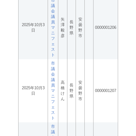
市
議
会
議
矢
安
員
長
2025年10月3
澤
曇
マ
野
0000001206
日
毅
野
ニ
県
彦
市
フ
ェ
ス
ト
市
議
会
議
高
安
員
長
2025年10月3
橋
曇
マ
野
0000001207
日
け
野
ニ
県
ん
市
フ
ェ
ス
ト
市
議