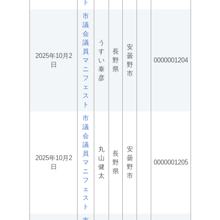
ト
市
議
会
議
う
安
員
す
長
2025年10月2
曇
マ
い
野
0000001204
日
野
ニ
泰
県
市
フ
彦
ェ
ス
ト
市
議
会
議
丸
安
員
長
2025年10月2
山
曇
マ
野
0000001205
日
健
野
ニ
県
太
市
フ
ェ
ス
ト