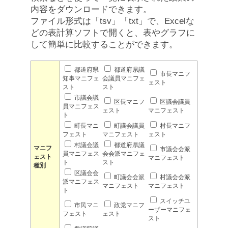
内容をダウンロードできます。
ファイル形式は「tsv」「txt」で、Excelな
どの表計算ソフトで開くと、表やグラフに
して簡単に比較することができます。
都道府県
都道府県議
市長マニフ
知事マニフェ
会議員マニフェ
ェスト
スト
スト
市議会議
区長マニフ
区議会議員
員マニフェス
ェスト
マニフェスト
ト
町長マニ
町議会議員
村長マニフ
フェスト
マニフェスト
ェスト
村議会議
都道府県議
マニフ
市議会会派
員マニフェス
会会派マニフェ
ェスト
マニフェスト
ト
スト
種別
区議会会
町議会会派
村議会会派
派マニフェス
マニフェスト
マニフェスト
ト
スイッチユ
市民マニ
政党マニフ
ーザーマニフェ
フェスト
ェスト
スト