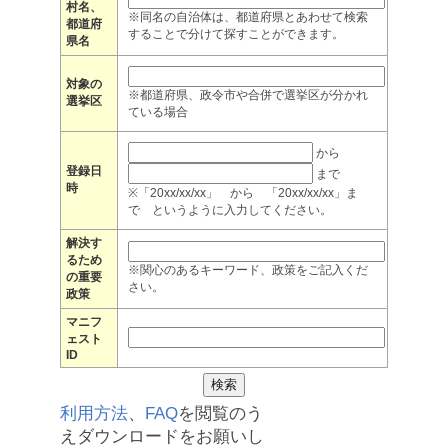
村名、
※同名の自治体は、都道府県とあわせて検索
都道府
することで分けて探すことができます。
県名
対象の
※都道府県、政令市や合併で選挙区が分かれ
選挙区
ている場合
から
登録日
まで
時
※「20xx/xx/xx」 から 「20xx/xx/xx」ま
で というように入力してください。
解決す
るため
※関心のあるキーワード、政策をご記入くだ
の重要
さい。
政策
マニフ
ェスト
ID
利用方法
、
FAQ
を閲覧のう
えダウンロードをお願いし