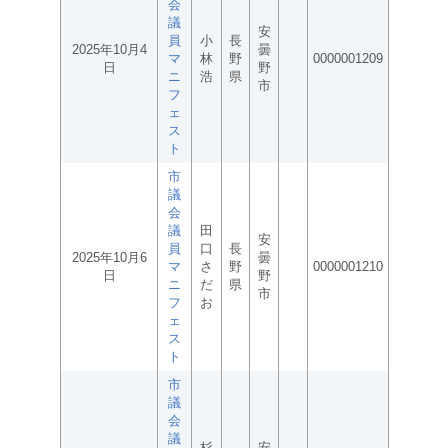
会
議
安
員
小
長
2025年10月4
曇
マ
林
野
0000001209
日
野
ニ
浩
県
市
フ
ェ
ス
ト
市
議
会
議
田
安
員
口
長
2025年10月6
曇
マ
さ
野
0000001210
日
野
ニ
だ
県
市
フ
お
ェ
ス
ト
市
議
会
議
杉
安