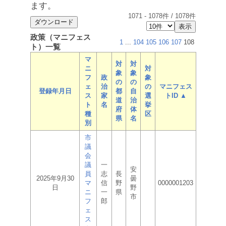
ます。
1071
-
1078
件 /
1078
件
政策（マニフェス
1
...
104
105
106
107
108
ト）一覧
マ
対
対
ニ
対
象
象
フ
政
象
の
の
ェ
治
の
マニフェス
登録年月日
都
自
ス
家
選
トID ▲
道
治
ト
名
挙
府
体
種
区
県
名
別
市
議
会
議
一
安
員
志
長
2025年9月30
曇
マ
信
野
0000001203
日
野
ニ
一
県
市
フ
郎
ェ
ス