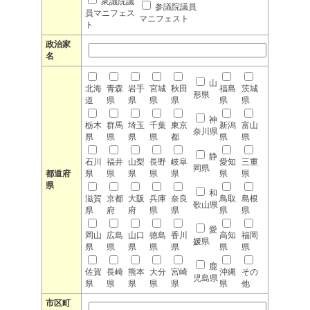
衆議院議
参議院議員
員マニフェス
マニフェスト
ト
政治家
名
山
北海
青森
岩手
宮城
秋田
福島
茨城
形県
道
県
県
県
県
県
県
神
栃木
群馬
埼玉
千葉
東京
新潟
富山
奈川県
県
県
県
県
都
県
県
静
石川
福井
山梨
長野
岐阜
愛知
三重
岡県
都道府
県
県
県
県
県
県
県
県
和
滋賀
京都
大阪
兵庫
奈良
鳥取
島根
歌山県
県
府
府
県
県
県
県
愛
岡山
広島
山口
徳島
香川
高知
福岡
媛県
県
県
県
県
県
県
県
鹿
佐賀
長崎
熊本
大分
宮崎
沖縄
その
児島県
県
県
県
県
県
県
他
市区町