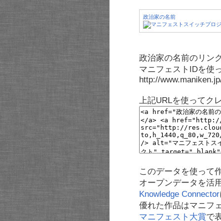
政治家の名前
政治家の名前のリンク
マニフェストIDを使
http://www.maniken.j
上記URLを使ってク
このデータを使って
オープンデータを活
Knowledge Connector
優れた作品はマニフ
マニフェスト大賞
で