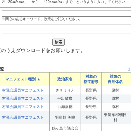
※「20xx/xx/xx」 から 「20xx/xx/xx」まで というように入力してください。
※関心のあるキーワード、政策をご記入ください。
覧のうえダウンロードをお願いします。
覧
1
対象の
対象の
マニフェスト種別 ▲
政治家名
都道府県
自治体名
村議会議員マニフェスト
さそうりえ
長野県
原村
村議会議員マニフェスト
平出敏廣
長野県
原村
村議会議員マニフェスト
百瀬嘉徳
長野県
原村
東筑摩郡朝日
村議会議員マニフェスト
羽多野 美映
長野県
村
鶴ヶ島市議会会