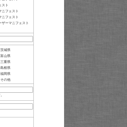
ェスト
マニフェスト
マニフェスト
ーザーマニフェスト
茨城県
富山県
三重県
島根県
福岡県
その他
す。