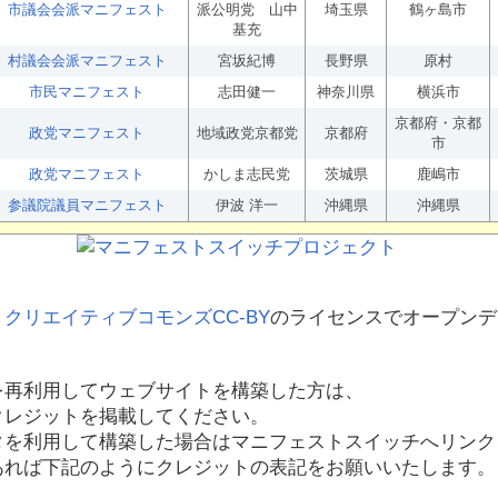
市議会会派マニフェスト
派公明党 山中
埼玉県
鶴ヶ島市
基充
村議会会派マニフェスト
宮坂紀博
長野県
原村
市民マニフェスト
志田健一
神奈川県
横浜市
京都府・京都
政党マニフェスト
地域政党京都党
京都府
市
政党マニフェスト
かしま志民党
茨城県
鹿嶋市
参議院議員マニフェスト
伊波 洋一
沖縄県
沖縄県
、
クリエイティブコモンズCC-BY
のライセンスでオープンデ
を再利用してウェブサイトを構築した方は、
クレジットを掲載してください。
タを利用して構築した場合はマニフェストスイッチへリンク
あれば下記のようにクレジットの表記をお願いいたします。