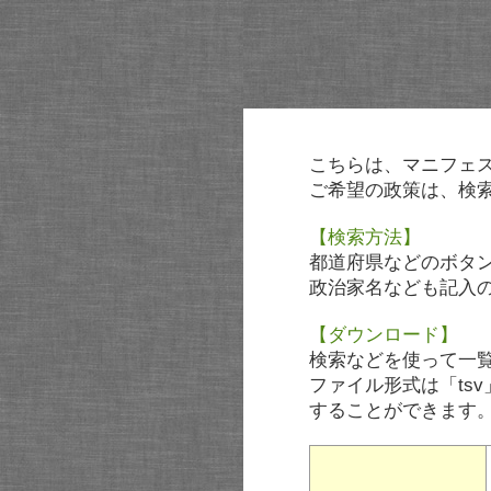
こちらは、マニフェ
ご希望の政策は、検
【検索方法】
都道府県などのボタ
政治家名なども記入
【ダウンロード】
検索などを使って一
ファイル形式は「tsv
することができます