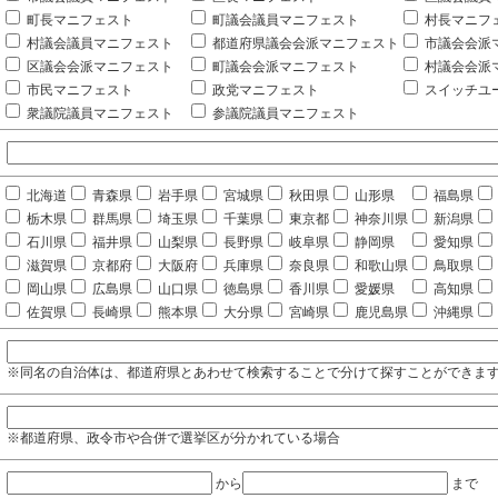
町長マニフェスト
町議会議員マニフェスト
村長マニフ
村議会議員マニフェスト
都道府県議会会派マニフェスト
市議会会派
区議会会派マニフェスト
町議会会派マニフェスト
村議会会派
市民マニフェスト
政党マニフェスト
スイッチユ
衆議院議員マニフェスト
参議院議員マニフェスト
北海道
青森県
岩手県
宮城県
秋田県
山形県
福島県
栃木県
群馬県
埼玉県
千葉県
東京都
神奈川県
新潟県
石川県
福井県
山梨県
長野県
岐阜県
静岡県
愛知県
滋賀県
京都府
大阪府
兵庫県
奈良県
和歌山県
鳥取県
岡山県
広島県
山口県
徳島県
香川県
愛媛県
高知県
佐賀県
長崎県
熊本県
大分県
宮崎県
鹿児島県
沖縄県
※同名の自治体は、都道府県とあわせて検索することで分けて探すことができま
※都道府県、政令市や合併で選挙区が分かれている場合
から
まで