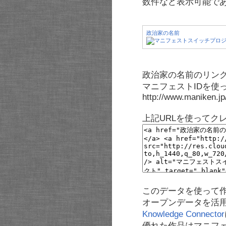
数件など表示可能で
政治家の名前
政治家の名前のリンク
マニフェストIDを使
http://www.maniken.j
上記URLを使ってク
このデータを使って
オープンデータを活
Knowledge Connector
優れた作品はマニフ