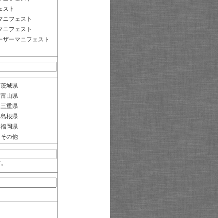
ェスト
マニフェスト
マニフェスト
ーザーマニフェスト
茨城県
富山県
三重県
島根県
福岡県
その他
す。