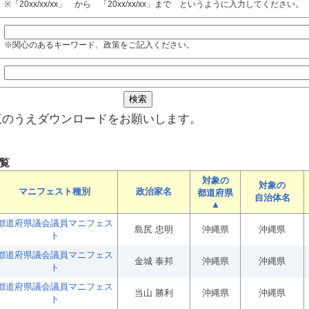
※「20xx/xx/xx」 から 「20xx/xx/xx」まで というように入力してください。
※関心のあるキーワード、政策をご記入ください。
覧のうえダウンロードをお願いします。
覧
対象の
対象の
マニフェスト種別
政治家名
都道府県
自治体名
▲
都道府県議会議員マニフェス
島尻 忠明
沖縄県
沖縄県
ト
都道府県議会議員マニフェス
金城 泰邦
沖縄県
沖縄県
ト
都道府県議会議員マニフェス
当山 勝利
沖縄県
沖縄県
ト