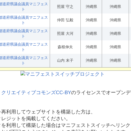
都道府県議会議員マニフェス
照屋 守之
沖縄県
沖縄県
ト
都道府県議会議員マニフェス
仲田 弘毅
沖縄県
沖縄県
ト
都道府県議会議員マニフェス
照屋 大河
沖縄県
沖縄県
ト
都道府県議会議員マニフェス
森根伸夫
沖縄県
沖縄県
ト
都道府県議会議員マニフェス
山内 末子
沖縄県
沖縄県
ト
、
クリエイティブコモンズCC-BY
のライセンスでオープンデ
を再利用してウェブサイトを構築した方は、
クレジットを掲載してください。
タを利用して構築した場合はマニフェストスイッチへリンク