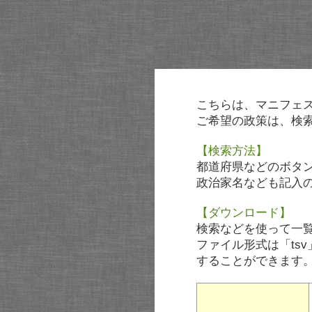
こちらは、マニフェ
ご希望の政策は、検
【検索方法】
都道府県などのボタ
政治家名なども記入
【ダウンロード】
検索などを使って一
ファイル形式は「tsv
することができます