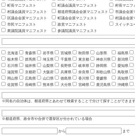
町長マニフェスト
町議会議員マニフェスト
村長マニフ
村議会議員マニフェスト
都道府県議会会派マニフェスト
市議会会派
区議会会派マニフェスト
町議会会派マニフェスト
村議会会派
市民マニフェスト
政党マニフェスト
スイッチユ
衆議院議員マニフェスト
参議院議員マニフェスト
北海道
青森県
岩手県
宮城県
秋田県
山形県
福島県
栃木県
群馬県
埼玉県
千葉県
東京都
神奈川県
新潟県
石川県
福井県
山梨県
長野県
岐阜県
静岡県
愛知県
滋賀県
京都府
大阪府
兵庫県
奈良県
和歌山県
鳥取県
岡山県
広島県
山口県
徳島県
香川県
愛媛県
高知県
佐賀県
長崎県
熊本県
大分県
宮崎県
鹿児島県
沖縄県
※同名の自治体は、都道府県とあわせて検索することで分けて探すことができま
※都道府県、政令市や合併で選挙区が分かれている場合
から
まで