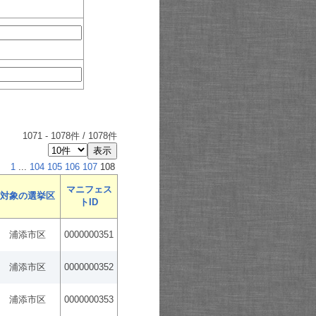
1071
-
1078
件 /
1078
件
1
...
104
105
106
107
108
マニフェス
対象の選挙区
トID
浦添市区
0000000351
浦添市区
0000000352
浦添市区
0000000353