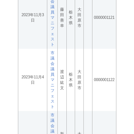
会
議
藤
大
員
栃
2023年11月3
田
田
マ
木
0000001121
日
善
原
ニ
県
幸
市
フ
ェ
ス
ト
市
議
会
議
渡
大
員
栃
2023年11月4
辺
田
マ
木
0000001122
日
紘
原
ニ
県
文
市
フ
ェ
ス
ト
市
議
会
議
新
大