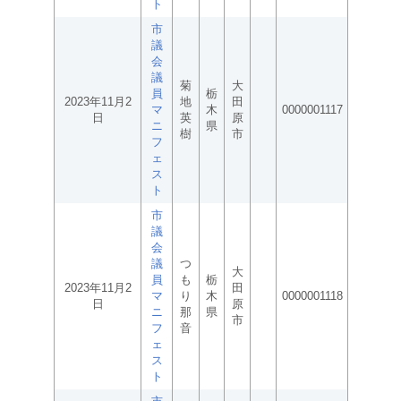
ト
市
議
会
議
菊
大
員
栃
2023年11月2
地
田
マ
木
0000001117
日
英
原
ニ
県
樹
市
フ
ェ
ス
ト
市
議
会
議
つ
大
員
も
栃
2023年11月2
田
マ
り
木
0000001118
日
原
ニ
那
県
市
フ
音
ェ
ス
ト