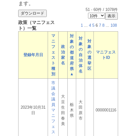
ます。
51
-
60
件 /
1078
件
政策（マニフェス
1
...
4
5
6
7
8
...
108
ト）一覧
マ
対
対
ニ
対
象
象
フ
政
象
の
の
ェ
治
の
マニフェス
都
登録年月日
自
ス
家
選
トID
道
治
ト
名
挙
府
体
種
区
県
名
別
▲
市
議
会
大
議
豆
大
員
栃
2023年10月31
生
田
マ
木
0000001116
日
田
原
ニ
県
春
市
フ
美
ェ
ス