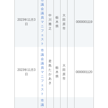
市
議
会
議
中
大
員
栃
2023年11月3
川
田
マ
木
0000001119
日
雅
原
ニ
県
之
市
フ
ェ
ス
ト
市
議
会
君
議
島
大
員
栃
2023年11月3
た
田
マ
木
0000001120
日
か
原
ニ
県
あ
市
フ
き
ェ
ス
ト
市
議