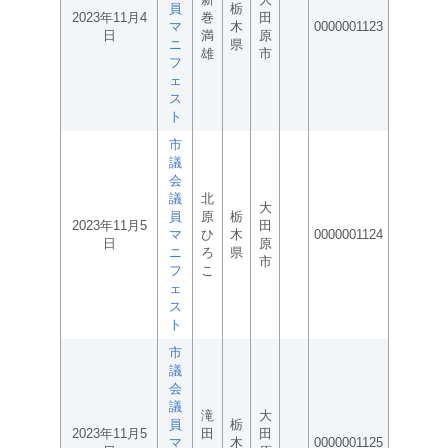
員
栃
2023年11月4
巻
田
マ
木
0000001123
日
満
原
ニ
県
雄
市
フ
ェ
ス
ト
市
議
会
議
北
大
員
原
栃
2023年11月5
田
マ
ひ
木
0000001124
日
原
ニ
ろ
県
市
フ
こ
ェ
ス
ト
市
議
会
議
滝
大
員
栃
2023年11月5
田
田
マ
木
0000001125