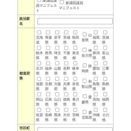
衆議院議
参議院議員
員マニフェス
マニフェスト
ト
政治家
名
山
北海
青森
岩手
宮城
秋田
福島
茨城
形県
道
県
県
県
県
県
県
神
栃木
群馬
埼玉
千葉
東京
新潟
富山
奈川県
県
県
県
県
都
県
県
静
石川
福井
山梨
長野
岐阜
愛知
三重
岡県
都道府
県
県
県
県
県
県
県
県
和
滋賀
京都
大阪
兵庫
奈良
鳥取
島根
歌山県
県
府
府
県
県
県
県
愛
岡山
広島
山口
徳島
香川
高知
福岡
媛県
県
県
県
県
県
県
県
鹿
佐賀
長崎
熊本
大分
宮崎
沖縄
その
児島県
県
県
県
県
県
県
他
市区町