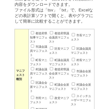
内容をダウンロードできます。
ファイル形式は「tsv」「txt」で、Excelな
どの表計算ソフトで開くと、表やグラフに
して簡単に比較することができます。
都道府県
都道府県議
市長マニフ
知事マニフェ
会議員マニフェ
ェスト
スト
スト
市議会議
区長マニフ
区議会議員
員マニフェス
ェスト
マニフェスト
ト
町長マニ
町議会議員
村長マニフ
フェスト
マニフェスト
ェスト
村議会議
都道府県議
マニフ
市議会会派
員マニフェス
会会派マニフェ
ェスト
マニフェスト
ト
スト
種別
区議会会
町議会会派
村議会会派
派マニフェス
マニフェスト
マニフェスト
ト
スイッチユ
市民マニ
政党マニフ
ーザーマニフェ
フェスト
ェスト
スト