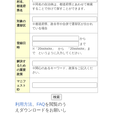
村名、
※同名の自治体は、都道府県とあわせて検索
都道府
することで分けて探すことができます。
県名
対象の
※都道府県、政令市や合併で選挙区が分かれ
選挙区
ている場合
から
登録日
まで
時
※「20xx/xx/xx」 から 「20xx/xx/xx」ま
で というように入力してください。
解決す
るため
※関心のあるキーワード、政策をご記入くだ
の重要
さい。
政策
マニフ
ェスト
ID
利用方法
、
FAQ
を閲覧のう
えダウンロードをお願いし