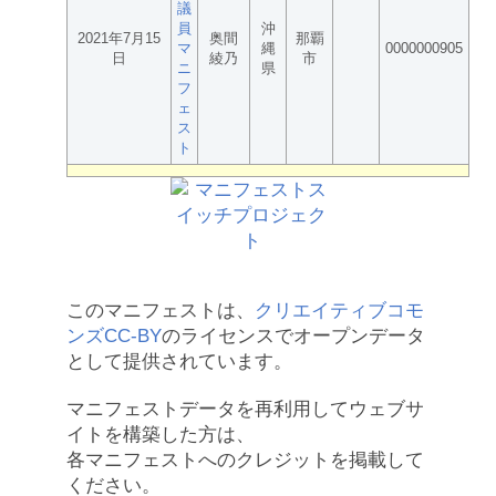
議
員
沖
2021年7月15
奥間
那覇
マ
縄
0000000905
日
綾乃
市
ニ
県
フ
ェ
ス
ト
このマニフェストは、
クリエイティブコモ
ンズCC-BY
のライセンスでオープンデータ
として提供されています。
マニフェストデータを再利用してウェブサ
イトを構築した方は、
各マニフェストへのクレジットを掲載して
ください。