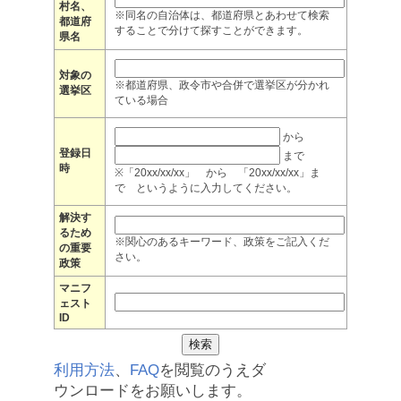
村名、
※同名の自治体は、都道府県とあわせて検索
都道府
することで分けて探すことができます。
県名
対象の
※都道府県、政令市や合併で選挙区が分かれ
選挙区
ている場合
から
登録日
まで
時
※「20xx/xx/xx」 から 「20xx/xx/xx」ま
で というように入力してください。
解決す
るため
※関心のあるキーワード、政策をご記入くだ
の重要
さい。
政策
マニフ
ェスト
ID
利用方法
、
FAQ
を閲覧のうえダ
ウンロードをお願いします。