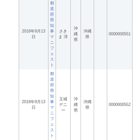
都
道
府
県
知
沖
2018年9月13
事
さき
沖縄
縄
0000000551
日
マ
ま 淳
県
県
ニ
フ
ェ
ス
ト
都
道
府
県
知
玉城
沖
2018年9月13
事
沖縄
デニ
縄
0000000552
日
マ
県
ー
県
ニ
フ
ェ
ス
ト