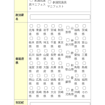
衆議院議
参議院議員
員マニフェス
マニフェスト
ト
政治家
名
山
北海
青森
岩手
宮城
秋田
福島
茨城
形県
道
県
県
県
県
県
県
神
栃木
群馬
埼玉
千葉
東京
新潟
富山
奈川県
県
県
県
県
都
県
県
静
石川
福井
山梨
長野
岐阜
愛知
三重
岡県
都道府
県
県
県
県
県
県
県
県
和
滋賀
京都
大阪
兵庫
奈良
鳥取
島根
歌山県
県
府
府
県
県
県
県
愛
岡山
広島
山口
徳島
香川
高知
福岡
媛県
県
県
県
県
県
県
県
鹿
佐賀
長崎
熊本
大分
宮崎
沖縄
その
児島県
県
県
県
県
県
県
他
市区町