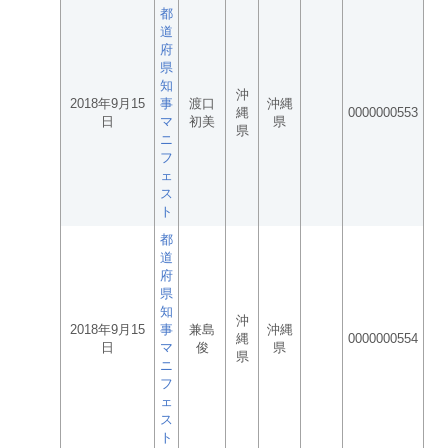
都
道
府
県
知
沖
2018年9月15
事
渡口
沖縄
縄
0000000553
日
マ
初美
県
県
ニ
フ
ェ
ス
ト
都
道
府
県
知
沖
2018年9月15
事
兼島
沖縄
縄
0000000554
日
マ
俊
県
県
ニ
フ
ェ
ス
ト