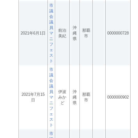
市
議
会
議
員
沖
前泊
那覇
2021年6月1日
マ
縄
0000000728
美紀
市
ニ
県
フ
ェ
ス
ト
市
議
会
議
員
伊波
沖
2021年7月15
那覇
マ
みか
縄
0000000902
日
市
ニ
ど
県
フ
ェ
ス
ト
市