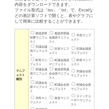
内容をダウンロードできます。
ファイル形式は「tsv」「txt」で、Excelな
どの表計算ソフトで開くと、表やグラフに
して簡単に比較することができます。
都道府県
都道府県議
市長マニフ
知事マニフェ
会議員マニフェ
ェスト
スト
スト
市議会議
区長マニフ
区議会議員
員マニフェス
ェスト
マニフェスト
ト
町長マニ
町議会議員
村長マニフ
フェスト
マニフェスト
ェスト
村議会議
都道府県議
マニフ
市議会会派
員マニフェス
会会派マニフェ
ェスト
マニフェスト
ト
スト
種別
区議会会
町議会会派
村議会会派
派マニフェス
マニフェスト
マニフェスト
ト
スイッチユ
市民マニ
政党マニフ
ーザーマニフェ
フェスト
ェスト
スト