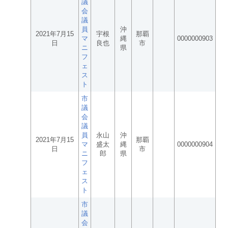
議
会
議
員
沖
2021年7月15
宇根
那覇
マ
縄
0000000903
日
良也
市
ニ
県
フ
ェ
ス
ト
市
議
会
議
員
永山
沖
2021年7月15
那覇
マ
盛太
縄
0000000904
日
市
ニ
郎
県
フ
ェ
ス
ト
市
議
会