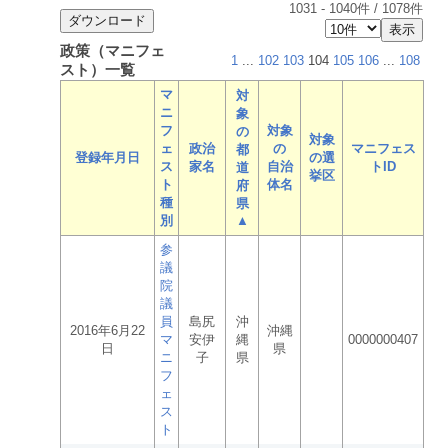
1031
-
1040
件 /
1078
件
政策（マニフェ
1
...
102
103
104
105
106
...
108
スト）一覧
マ
対
ニ
象
フ
対象
の
対象
ェ
政治
の
マニフェス
都
登録年月日
の選
ス
家名
自治
トID
道
挙区
ト
体名
府
種
県
別
▲
参
議
院
議
員
島尻
沖
2016年6月22
沖縄
マ
安伊
縄
0000000407
日
県
ニ
子
県
フ
ェ
ス
ト