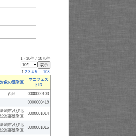
1
-
10
件 /
1078
件
1
2
3
4
5
...
108
マニフェス
対象の選挙区
トID
西区
0000000103
0000000418
新城市及び北
0000001014
設楽郡選挙区
新城市及び北
0000001015
設楽郡選挙区