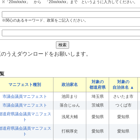
※「20xx/xx/xx」 から 「20xx/xx/xx」まで というように入力してください。
※関心のあるキーワード、政策をご記入ください。
覧のうえダウンロードをお願いします。
覧
対象の
対象の
マニフェスト種別
政治家名
都道府県
自治体名 ▲
市議会議員マニフェスト
池田まり
埼玉県
さいたま市
市議会議員マニフェスト
落合じゅん
茨城県
つくば市
都道府県議会議員マニフェス
浅尾大輔
愛知県
愛知県
ト
都道府県議会議員マニフェス
打桐厚史
愛知県
愛知県
ト