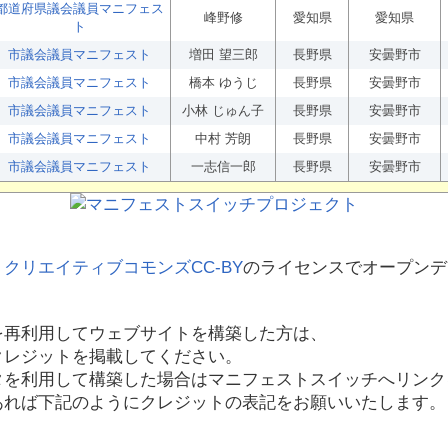
都道府県議会議員マニフェス
峰野修
愛知県
愛知県
ト
市議会議員マニフェスト
増田 望三郎
長野県
安曇野市
市議会議員マニフェスト
橋本 ゆうじ
長野県
安曇野市
市議会議員マニフェスト
小林 じゅん子
長野県
安曇野市
市議会議員マニフェスト
中村 芳朗
長野県
安曇野市
市議会議員マニフェスト
一志信一郎
長野県
安曇野市
、
クリエイティブコモンズCC-BY
のライセンスでオープンデ
を再利用してウェブサイトを構築した方は、
クレジットを掲載してください。
タを利用して構築した場合はマニフェストスイッチへリンク
あれば下記のようにクレジットの表記をお願いいたします。