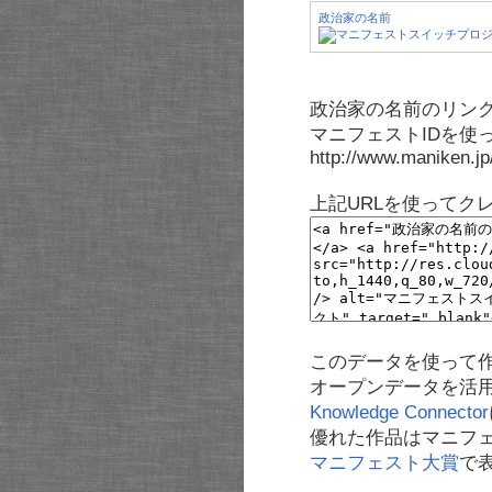
政治家の名前
政治家の名前のリンク
マニフェストIDを使
http://www.maniken.j
上記URLを使ってク
このデータを使って
オープンデータを活
Knowledge Connector
優れた作品はマニフ
マニフェスト大賞
で