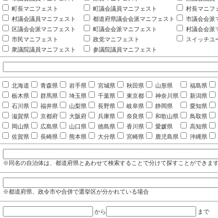
町長マニフェスト
町議会議員マニフェスト
村長マニフ
村議会議員マニフェスト
都道府県議会会派マニフェスト
市議会会派
区議会会派マニフェスト
町議会会派マニフェスト
村議会会派
市民マニフェスト
政党マニフェスト
スイッチユ
衆議院議員マニフェスト
参議院議員マニフェスト
北海道
青森県
岩手県
宮城県
秋田県
山形県
福島県
栃木県
群馬県
埼玉県
千葉県
東京都
神奈川県
新潟県
石川県
福井県
山梨県
長野県
岐阜県
静岡県
愛知県
滋賀県
京都府
大阪府
兵庫県
奈良県
和歌山県
鳥取県
岡山県
広島県
山口県
徳島県
香川県
愛媛県
高知県
佐賀県
長崎県
熊本県
大分県
宮崎県
鹿児島県
沖縄県
※同名の自治体は、都道府県とあわせて検索することで分けて探すことができま
※都道府県、政令市や合併で選挙区が分かれている場合
から
まで