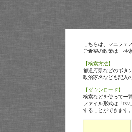
こちらは、マニフェ
ご希望の政策は、検
【検索方法】
都道府県などのボタ
政治家名なども記入
【ダウンロード】
検索などを使って一
ファイル形式は「tsv
することができます