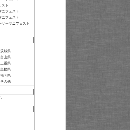
ェスト
マニフェスト
マニフェスト
ーザーマニフェスト
茨城県
富山県
三重県
島根県
福岡県
その他
す。