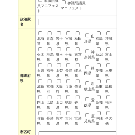
衆議院議
参議院議員
員マニフェス
マニフェスト
ト
政治家
名
山
北海
青森
岩手
宮城
秋田
福島
茨城
形県
道
県
県
県
県
県
県
神
栃木
群馬
埼玉
千葉
東京
新潟
富山
奈川県
県
県
県
県
都
県
県
静
石川
福井
山梨
長野
岐阜
愛知
三重
岡県
都道府
県
県
県
県
県
県
県
県
和
滋賀
京都
大阪
兵庫
奈良
鳥取
島根
歌山県
県
府
府
県
県
県
県
愛
岡山
広島
山口
徳島
香川
高知
福岡
媛県
県
県
県
県
県
県
県
鹿
佐賀
長崎
熊本
大分
宮崎
沖縄
その
児島県
県
県
県
県
県
県
他
市区町