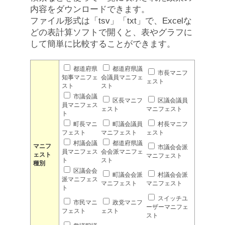
内容をダウンロードできます。
ファイル形式は「tsv」「txt」で、Excelな
どの表計算ソフトで開くと、表やグラフに
して簡単に比較することができます。
都道府県
都道府県議
市長マニフ
知事マニフェ
会議員マニフェ
ェスト
スト
スト
市議会議
区長マニフ
区議会議員
員マニフェス
ェスト
マニフェスト
ト
町長マニ
町議会議員
村長マニフ
フェスト
マニフェスト
ェスト
村議会議
都道府県議
マニフ
市議会会派
員マニフェス
会会派マニフェ
ェスト
マニフェスト
ト
スト
種別
区議会会
町議会会派
村議会会派
派マニフェス
マニフェスト
マニフェスト
ト
スイッチユ
市民マニ
政党マニフ
ーザーマニフェ
フェスト
ェスト
スト