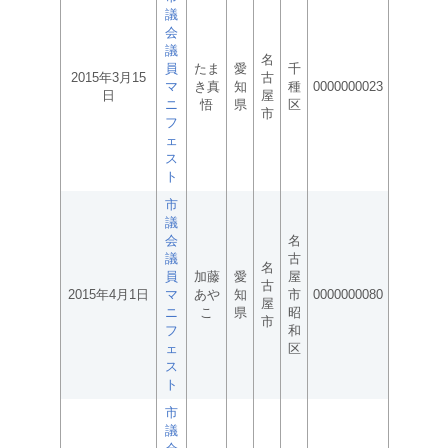
議
会
議
名
員
たま
愛
千
2015年3月15
古
マ
き真
知
種
0000000023
日
屋
ニ
悟
県
区
市
フ
ェ
ス
ト
市
議
会
名
議
古
名
員
加藤
愛
屋
古
2015年4月1日
マ
あや
知
市
0000000080
屋
ニ
こ
県
昭
市
フ
和
ェ
区
ス
ト
市
議