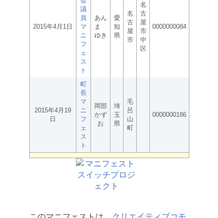
会
名
議
名
古
員
あん
愛
古
屋
2015年4月1日
マ
ま
知
0000000084
屋
市
ニ
ゆき
県
市
中
フ
区
ェ
ス
ト
町
長
マ
毛
岡部
埼
2015年4月19
ニ
呂
かず
玉
0000000186
日
フ
山
お
県
ェ
町
ス
ト
このマニフェストは、
クリエイティブコモ