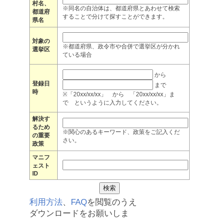
村名、
※同名の自治体は、都道府県とあわせて検索
都道府
することで分けて探すことができます。
県名
対象の
※都道府県、政令市や合併で選挙区が分かれ
選挙区
ている場合
から
登録日
まで
時
※「20xx/xx/xx」 から 「20xx/xx/xx」ま
で というように入力してください。
解決す
るため
※関心のあるキーワード、政策をご記入くだ
の重要
さい。
政策
マニフ
ェスト
ID
利用方法
、
FAQ
を閲覧のうえ
ダウンロードをお願いしま