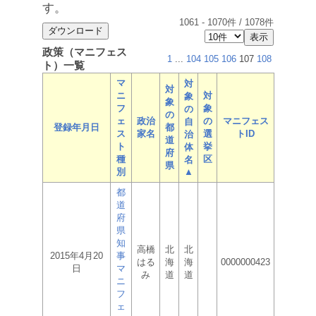
す。
1061
-
1070
件 /
1078
件
政策（マニフェス
1
...
104
105
106
107
108
ト）一覧
マ
対
対
ニ
対
象
象
フ
象
の
の
ェ
政治
の
マニフェス
自
登録年月日
都
ス
家名
選
トID
治
道
ト
挙
体
府
種
区
名
県
別
▲
都
道
府
県
知
高橋
北
北
2015年4月20
事
はる
海
海
0000000423
日
マ
み
道
道
ニ
フ
ェ