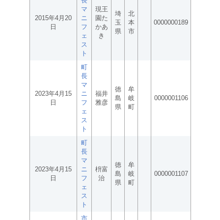
長
マ
現王
埼
北
2015年4月20
ニ
園た
玉
本
0000000189
日
フ
かあ
県
市
ェ
き
ス
ト
町
長
マ
徳
牟
2023年4月15
ニ
福井
島
岐
0000001106
日
フ
雅彦
県
町
ェ
ス
ト
町
長
マ
徳
牟
2023年4月15
ニ
枡富
島
岐
0000001107
日
フ
治
県
町
ェ
ス
ト
市