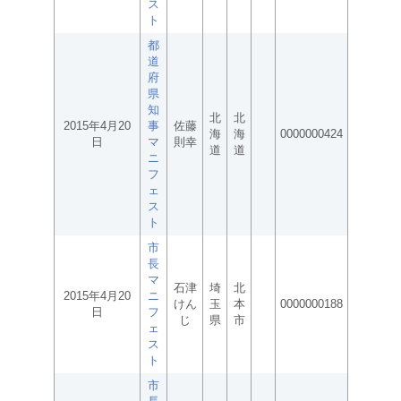
ス
ト
都
道
府
県
知
北
北
2015年4月20
事
佐藤
海
海
0000000424
日
マ
則幸
道
道
ニ
フ
ェ
ス
ト
市
長
マ
石津
埼
北
2015年4月20
ニ
けん
玉
本
0000000188
日
フ
じ
県
市
ェ
ス
ト
市