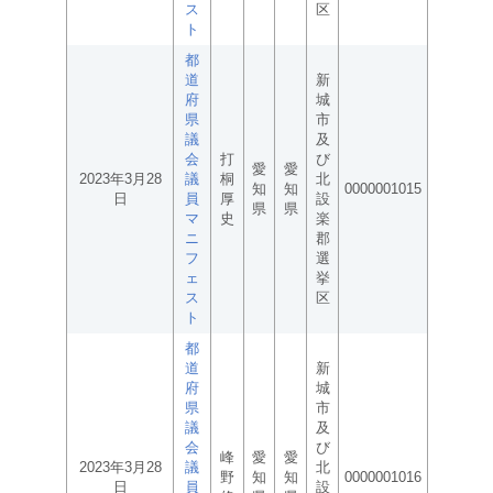
ス
区
ト
都
道
新
府
城
県
市
議
及
会
打
び
愛
愛
2023年3月28
議
桐
北
知
知
0000001015
日
員
厚
設
県
県
マ
史
楽
ニ
郡
フ
選
ェ
挙
ス
区
ト
都
道
新
府
城
県
市
議
及
会
び
峰
愛
愛
2023年3月28
議
北
野
知
知
0000001016
日
員
設