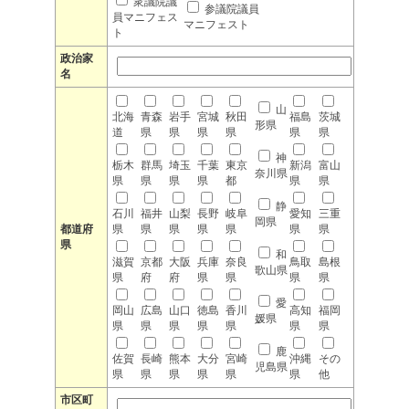
衆議院議
参議院議員
員マニフェス
マニフェスト
ト
政治家
名
山
北海
青森
岩手
宮城
秋田
福島
茨城
形県
道
県
県
県
県
県
県
神
栃木
群馬
埼玉
千葉
東京
新潟
富山
奈川県
県
県
県
県
都
県
県
静
石川
福井
山梨
長野
岐阜
愛知
三重
岡県
都道府
県
県
県
県
県
県
県
県
和
滋賀
京都
大阪
兵庫
奈良
鳥取
島根
歌山県
県
府
府
県
県
県
県
愛
岡山
広島
山口
徳島
香川
高知
福岡
媛県
県
県
県
県
県
県
県
鹿
佐賀
長崎
熊本
大分
宮崎
沖縄
その
児島県
県
県
県
県
県
県
他
市区町