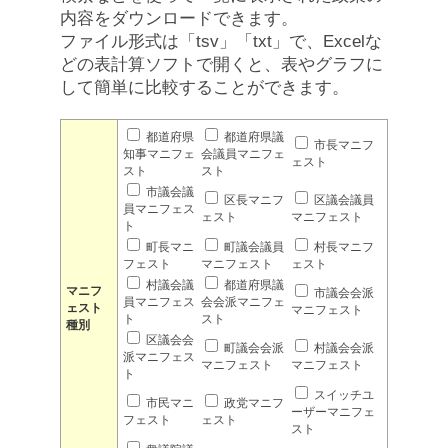
内容をダウンロードできます。
ファイル形式は「tsv」「txt」で、Excelな
どの表計算ソフトで開くと、表やグラフに
して簡単に比較することができます。
都道府県
都道府県議
市長マニフ
知事マニフェ
会議員マニフェ
ェスト
スト
スト
市議会議
区長マニフ
区議会議員
員マニフェス
ェスト
マニフェスト
ト
町長マニ
町議会議員
村長マニフ
フェスト
マニフェスト
ェスト
村議会議
都道府県議
マニフ
市議会会派
員マニフェス
会会派マニフェ
ェスト
マニフェスト
ト
スト
種別
区議会会
町議会会派
村議会会派
派マニフェス
マニフェスト
マニフェスト
ト
スイッチユ
市民マニ
政党マニフ
ーザーマニフェ
フェスト
ェスト
スト