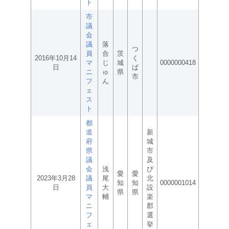
ト
市
議
会
議
落
つ
員
合
茨
2016年10月14
く
マ
じ
城
0000000418
日
ば
ニ
ゅ
県
市
フ
ん
ェ
ス
ト
都
道
新
府
城
県
市
議
及
会
浅
び
愛
愛
2023年3月28
議
尾
北
知
知
0000001014
日
員
大
設
県
県
マ
輔
楽
ニ
郡
フ
選
ェ
挙