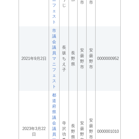
市
市
フ
じ
ェ
ス
ト
市
議
会
議
長
安
安
員
坂
長
曇
曇
2021年9月2日
マ
ち
野
0000000952
野
野
ニ
え
県
市
市
フ
子
ェ
ス
ト
都
道
府
県
議
安
会
寺
安
長
曇
2023年3月22
議
沢
曇
野
野
0000001010
日
員
功
野
県
市