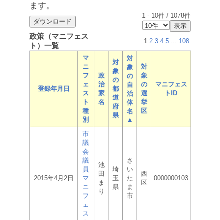
ます。
1
-
10
件 /
1078
件
政策（マニフェス
1
2
3
4
5
...
108
ト）一覧
マ
対
対
ニ
対
象
象
フ
政
象
の
の
ェ
治
の
マニフェス
自
登録年月日
都
ス
家
選
トID
治
道
ト
名
挙
体
府
種
区
名
県
別
▲
市
議
会
議
さ
池
員
埼
い
田
西
2015年4月2日
マ
玉
た
0000000103
ま
区
ニ
県
ま
り
フ
市
ェ
ス