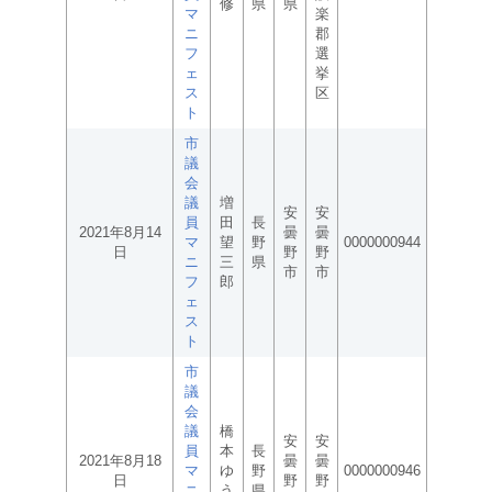
修
県
県
マ
楽
ニ
郡
フ
選
ェ
挙
ス
区
ト
市
議
会
議
増
安
安
員
田
長
2021年8月14
曇
曇
マ
望
野
0000000944
日
野
野
ニ
三
県
市
市
フ
郎
ェ
ス
ト
市
議
会
議
橋
安
安
員
本
長
2021年8月18
曇
曇
マ
ゆ
野
0000000946
日
野
野
ニ
う
県