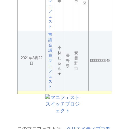
マ
希
市
区
ニ
フ
ェ
ス
ト
市
議
会
小
議
林
安
員
長
2021年8月22
じ
曇
マ
野
0000000948
日
ゅ
野
ニ
県
ん
市
フ
子
ェ
ス
ト
このマニフェストは、
クリエイティブコモ