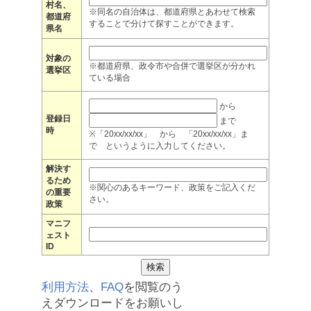
村名、
※同名の自治体は、都道府県とあわせて検索
都道府
することで分けて探すことができます。
県名
対象の
※都道府県、政令市や合併で選挙区が分かれ
選挙区
ている場合
から
登録日
まで
時
※「20xx/xx/xx」 から 「20xx/xx/xx」ま
で というように入力してください。
解決す
るため
※関心のあるキーワード、政策をご記入くだ
の重要
さい。
政策
マニフ
ェスト
ID
利用方法
、
FAQ
を閲覧のう
えダウンロードをお願いし