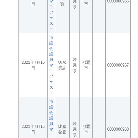
マ
縄
0000000936
日
寛
市
ニ
県
フ
ェ
ス
ト
市
議
会
議
員
沖
2021年7月15
徳永
那覇
マ
縄
0000000937
日
貴志
市
ニ
県
フ
ェ
ス
ト
市
議
会
議
員
沖
2021年7月15
比嘉
那覇
マ
縄
0000000938
日
啓登
市
ニ
県