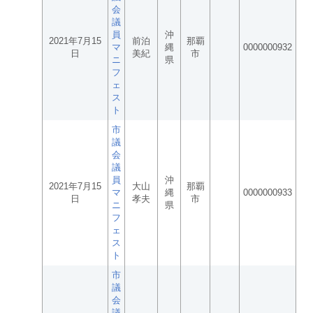
会
議
員
沖
2021年7月15
前泊
那覇
マ
縄
0000000932
日
美紀
市
ニ
県
フ
ェ
ス
ト
市
議
会
議
員
沖
2021年7月15
大山
那覇
マ
縄
0000000933
日
孝夫
市
ニ
県
フ
ェ
ス
ト
市
議
会
議