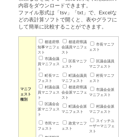
内容をダウンロードできます。
ファイル形式は「tsv」「txt」で、Excelな
どの表計算ソフトで開くと、表やグラフに
して簡単に比較することができます。
都道府県
都道府県議
市長マニフ
知事マニフェ
会議員マニフェ
ェスト
スト
スト
市議会議
区長マニフ
区議会議員
員マニフェス
ェスト
マニフェスト
ト
町長マニ
町議会議員
村長マニフ
フェスト
マニフェスト
ェスト
村議会議
都道府県議
マニフ
市議会会派
員マニフェス
会会派マニフェ
ェスト
マニフェスト
ト
スト
種別
区議会会
町議会会派
村議会会派
派マニフェス
マニフェスト
マニフェスト
ト
スイッチユ
市民マニ
政党マニフ
ーザーマニフェ
フェスト
ェスト
スト