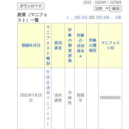
1011
-
1020
件 /
1078
件
政策（マニフェ
1
...
100
101
102
103
104
...
108
スト）一覧
マ
対
ニ
象
対象
フ
の
対象
の
ェ
政治
マニフェス
登録年月日
都
の選
自治
ス
家名
トID
道
挙区
体名
ト
府
▲
種
県
別
市
議
会
議
員
沖
2021年7月15
清水
那覇
マ
縄
0000000929
日
磨男
市
ニ
県
フ
ェ
ス
ト