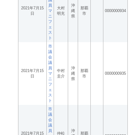
員
沖
2021年7月15
大村
那覇
マ
縄
0000000934
日
明充
市
ニ
県
フ
ェ
ス
ト
市
議
会
議
員
沖
2021年7月15
中村
那覇
マ
縄
0000000935
日
圭介
市
ニ
県
フ
ェ
ス
ト
市
議
会
議
員
沖
2021年7月15
仲松
那覇