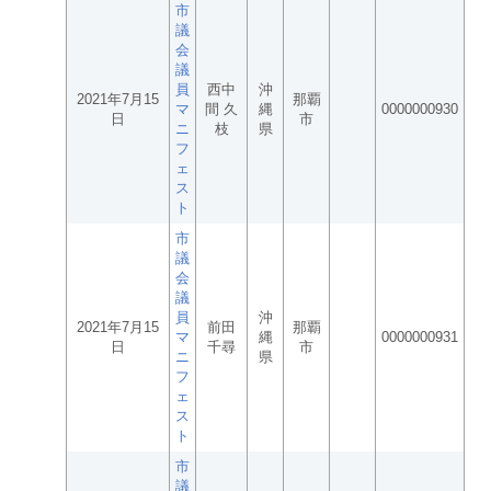
市
議
会
議
員
西中
沖
2021年7月15
那覇
マ
間 久
縄
0000000930
日
市
ニ
枝
県
フ
ェ
ス
ト
市
議
会
議
員
沖
2021年7月15
前田
那覇
マ
縄
0000000931
日
千尋
市
ニ
県
フ
ェ
ス
ト
市
議