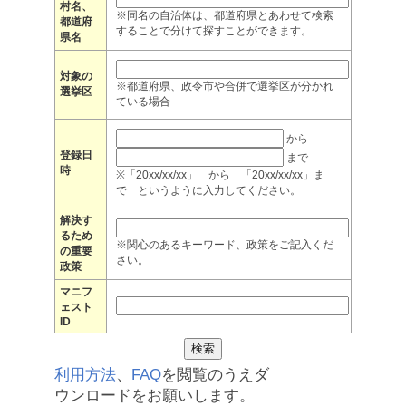
村名、
※同名の自治体は、都道府県とあわせて検索
都道府
することで分けて探すことができます。
県名
対象の
※都道府県、政令市や合併で選挙区が分かれ
選挙区
ている場合
から
登録日
まで
時
※「20xx/xx/xx」 から 「20xx/xx/xx」ま
で というように入力してください。
解決す
るため
※関心のあるキーワード、政策をご記入くだ
の重要
さい。
政策
マニフ
ェスト
ID
利用方法
、
FAQ
を閲覧のうえダ
ウンロードをお願いします。