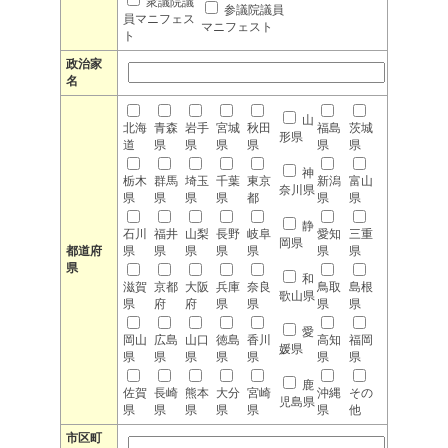
衆議院議
参議院議員
員マニフェス
マニフェスト
ト
政治家
名
山
北海
青森
岩手
宮城
秋田
福島
茨城
形県
道
県
県
県
県
県
県
神
栃木
群馬
埼玉
千葉
東京
新潟
富山
奈川県
県
県
県
県
都
県
県
静
石川
福井
山梨
長野
岐阜
愛知
三重
岡県
都道府
県
県
県
県
県
県
県
県
和
滋賀
京都
大阪
兵庫
奈良
鳥取
島根
歌山県
県
府
府
県
県
県
県
愛
岡山
広島
山口
徳島
香川
高知
福岡
媛県
県
県
県
県
県
県
県
鹿
佐賀
長崎
熊本
大分
宮崎
沖縄
その
児島県
県
県
県
県
県
県
他
市区町