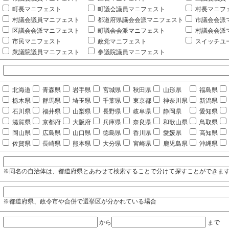
町長マニフェスト
町議会議員マニフェスト
村長マニフ
村議会議員マニフェスト
都道府県議会会派マニフェスト
市議会会派
区議会会派マニフェスト
町議会会派マニフェスト
村議会会派
市民マニフェスト
政党マニフェスト
スイッチユ
衆議院議員マニフェスト
参議院議員マニフェスト
北海道
青森県
岩手県
宮城県
秋田県
山形県
福島県
栃木県
群馬県
埼玉県
千葉県
東京都
神奈川県
新潟県
石川県
福井県
山梨県
長野県
岐阜県
静岡県
愛知県
滋賀県
京都府
大阪府
兵庫県
奈良県
和歌山県
鳥取県
岡山県
広島県
山口県
徳島県
香川県
愛媛県
高知県
佐賀県
長崎県
熊本県
大分県
宮崎県
鹿児島県
沖縄県
※同名の自治体は、都道府県とあわせて検索することで分けて探すことができま
※都道府県、政令市や合併で選挙区が分かれている場合
から
まで