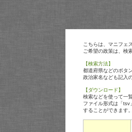
こちらは、マニフェ
ご希望の政策は、検
【検索方法】
都道府県などのボタ
政治家名なども記入
【ダウンロード】
検索などを使って一
ファイル形式は「tsv
することができます