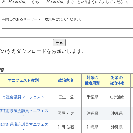
※「20xx/xx/xx」 から 「20xx/xx/xx」まで というように入力してください。
※関心のあるキーワード、政策をご記入ください。
覧のうえダウンロードをお願いします。
覧
対象の
対象の
マニフェスト種別
政治家名
都道府県
自治体名
市議会議員マニフェスト
笹生 猛
千葉県
袖ケ浦市
都道府県議会議員マニフェス
照屋 守之
沖縄県
沖縄県
ト
都道府県議会議員マニフェス
仲田 弘毅
沖縄県
沖縄県
ト