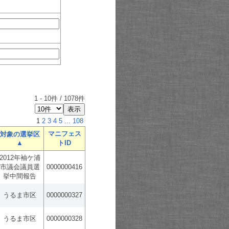
1
-
10
件 /
1078
件
1
2
3
4
5
...
108
マニフェス
対象の選挙区
▲
トID
2012年袖ケ浦
市議会議員選
0000000416
挙中間報告
うるま市区
0000000327
うるま市区
0000000328