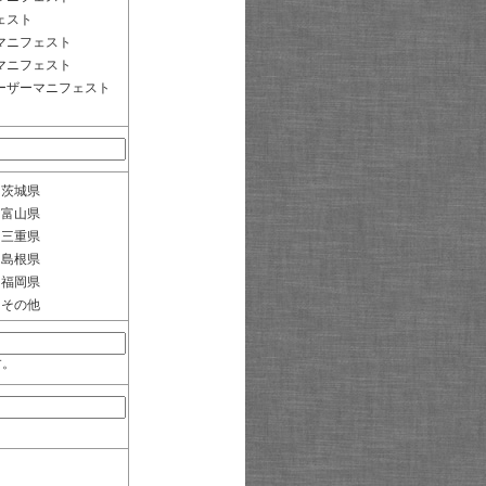
ェスト
マニフェスト
マニフェスト
ーザーマニフェスト
茨城県
富山県
三重県
島根県
福岡県
その他
す。