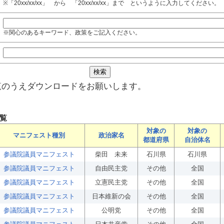
※「20xx/xx/xx」 から 「20xx/xx/xx」まで というように入力してください。
※関心のあるキーワード、政策をご記入ください。
覧のうえダウンロードをお願いします。
覧
対象の
対象の
マニフェスト種別
政治家名
都道府県
自治体名
参議院議員マニフェスト
柴田 未来
石川県
石川県
参議院議員マニフェスト
自由民主党
その他
全国
参議院議員マニフェスト
立憲民主党
その他
全国
参議院議員マニフェスト
日本維新の会
その他
全国
参議院議員マニフェスト
公明党
その他
全国