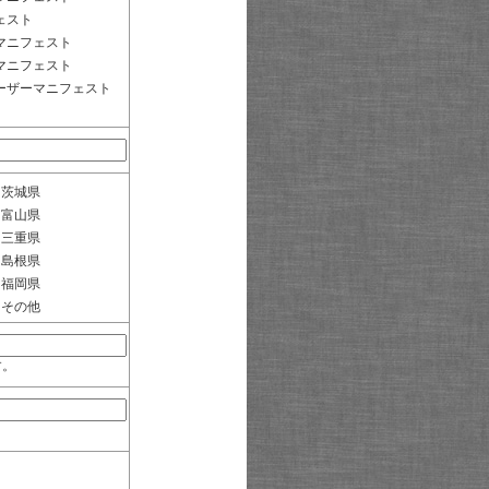
ェスト
マニフェスト
マニフェスト
ーザーマニフェスト
茨城県
富山県
三重県
島根県
福岡県
その他
す。