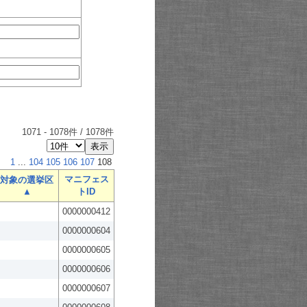
1071
-
1078
件 /
1078
件
1
...
104
105
106
107
108
マニフェス
対象の選挙区
▲
トID
0000000412
0000000604
0000000605
0000000606
0000000607