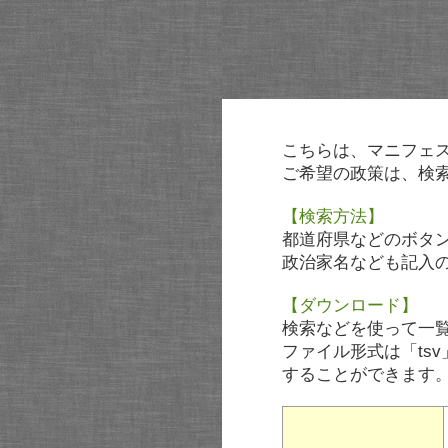
こちらは、マニフェ
ご希望の政策は、検
【検索方法】
都道府県などのボタ
政治家名なども記入
【ダウンロード】
検索などを使って一
ファイル形式は「tsv
することができます