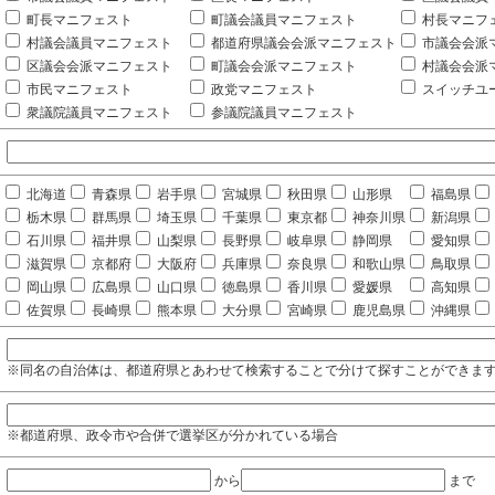
町長マニフェスト
町議会議員マニフェスト
村長マニフ
村議会議員マニフェスト
都道府県議会会派マニフェスト
市議会会派
区議会会派マニフェスト
町議会会派マニフェスト
村議会会派
市民マニフェスト
政党マニフェスト
スイッチユ
衆議院議員マニフェスト
参議院議員マニフェスト
北海道
青森県
岩手県
宮城県
秋田県
山形県
福島県
栃木県
群馬県
埼玉県
千葉県
東京都
神奈川県
新潟県
石川県
福井県
山梨県
長野県
岐阜県
静岡県
愛知県
滋賀県
京都府
大阪府
兵庫県
奈良県
和歌山県
鳥取県
岡山県
広島県
山口県
徳島県
香川県
愛媛県
高知県
佐賀県
長崎県
熊本県
大分県
宮崎県
鹿児島県
沖縄県
※同名の自治体は、都道府県とあわせて検索することで分けて探すことができま
※都道府県、政令市や合併で選挙区が分かれている場合
から
まで