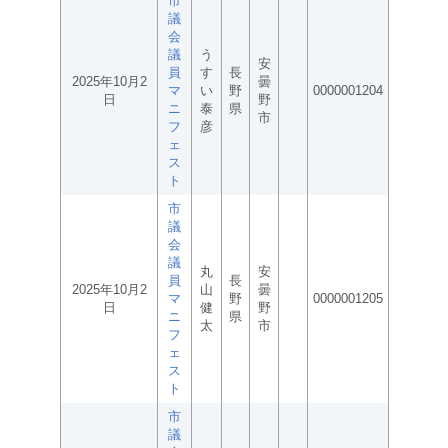
市
議
会
議
う
安
員
す
長
2025年10月2
曇
マ
い
野
0000001204
日
野
ニ
泰
県
市
フ
彦
ェ
ス
ト
市
議
会
議
丸
安
員
長
2025年10月2
山
曇
マ
野
0000001205
日
健
野
ニ
県
太
市
フ
ェ
ス
ト
市
議