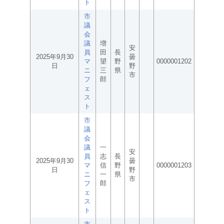
ト
市
議
会
議
増
安
員
田
長
2025年9月30
曇
マ
望
野
0000001202
日
野
ニ
三
県
市
フ
郎
ェ
ス
ト
市
議
会
議
一
安
員
志
長
2025年9月30
曇
マ
信
野
0000001203
日
野
ニ
一
県
市
フ
郎
ェ
ス
ト