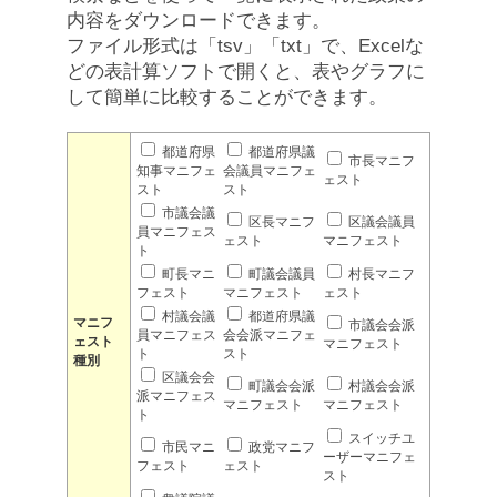
内容をダウンロードできます。
ファイル形式は「tsv」「txt」で、Excelな
どの表計算ソフトで開くと、表やグラフに
して簡単に比較することができます。
都道府県
都道府県議
市長マニフ
知事マニフェ
会議員マニフェ
ェスト
スト
スト
市議会議
区長マニフ
区議会議員
員マニフェス
ェスト
マニフェスト
ト
町長マニ
町議会議員
村長マニフ
フェスト
マニフェスト
ェスト
村議会議
都道府県議
マニフ
市議会会派
員マニフェス
会会派マニフェ
ェスト
マニフェスト
ト
スト
種別
区議会会
町議会会派
村議会会派
派マニフェス
マニフェスト
マニフェスト
ト
スイッチユ
市民マニ
政党マニフ
ーザーマニフェ
フェスト
ェスト
スト