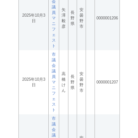
会
議
矢
安
員
長
2025年10月3
澤
曇
マ
野
0000001206
日
毅
野
ニ
県
彦
市
フ
ェ
ス
ト
市
議
会
議
高
安
員
長
2025年10月3
橋
曇
マ
野
0000001207
日
け
野
ニ
県
ん
市
フ
ェ
ス
ト
市
議
会
議
安