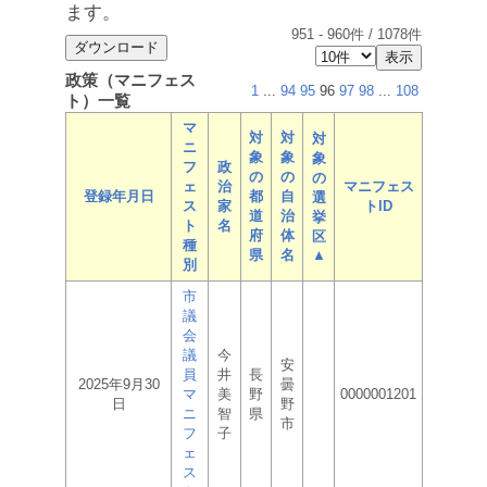
ます。
951
-
960
件 /
1078
件
政策（マニフェス
1
...
94
95
96
97
98
...
108
ト）一覧
マ
対
対
対
ニ
象
象
象
フ
政
の
の
の
ェ
治
マニフェス
登録年月日
都
自
選
ス
家
トID
道
治
挙
ト
名
府
体
区
種
県
名
▲
別
市
議
会
議
今
安
員
井
長
2025年9月30
曇
マ
美
野
0000001201
日
野
ニ
智
県
市
フ
子
ェ
ス