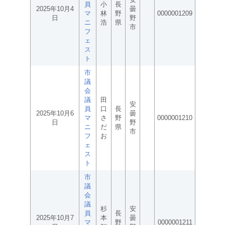
員
小
長
2025年10月4
曇
マ
林
野
0000001209
日
野
ニ
浩
県
市
フ
ェ
ス
ト
市
議
会
議
田
安
員
口
長
2025年10月6
曇
マ
さ
野
0000001210
日
野
ニ
だ
県
市
フ
お
ェ
ス
ト
市
議
会
議
杉
安
員
長
2025年10月7
本
曇
マ
野
0000001211