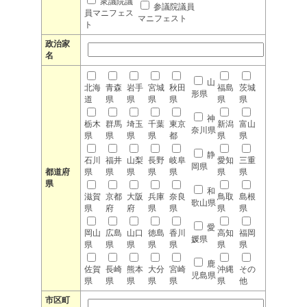
衆議院議
参議院議員
員マニフェス
マニフェスト
ト
政治家
名
山
北海
青森
岩手
宮城
秋田
福島
茨城
形県
道
県
県
県
県
県
県
神
栃木
群馬
埼玉
千葉
東京
新潟
富山
奈川県
県
県
県
県
都
県
県
静
石川
福井
山梨
長野
岐阜
愛知
三重
岡県
都道府
県
県
県
県
県
県
県
県
和
滋賀
京都
大阪
兵庫
奈良
鳥取
島根
歌山県
県
府
府
県
県
県
県
愛
岡山
広島
山口
徳島
香川
高知
福岡
媛県
県
県
県
県
県
県
県
鹿
佐賀
長崎
熊本
大分
宮崎
沖縄
その
児島県
県
県
県
県
県
県
他
市区町