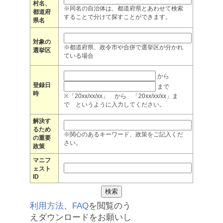
村名、
※同名の自治体は、都道府県とあわせて検索
都道府
することで分けて探すことができます。
県名
対象の
※都道府県、政令市や合併で選挙区が分かれ
選挙区
ている場合
から
登録日
まで
時
※「20xx/xx/xx」 から 「20xx/xx/xx」ま
で というように入力してください。
解決す
るため
※関心のあるキーワード、政策をご記入くだ
の重要
さい。
政策
マニフ
ェスト
ID
利用方法
、
FAQ
を閲覧のう
えダウンロードをお願いし