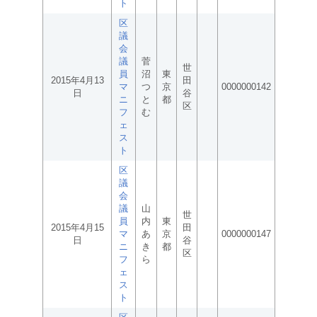
ト
区
議
会
議
菅
世
員
沼
東
2015年4月13
田
マ
つ
京
0000000142
日
谷
ニ
と
都
区
フ
む
ェ
ス
ト
区
議
会
議
山
世
員
内
東
2015年4月15
田
マ
あ
京
0000000147
日
谷
ニ
き
都
区
フ
ら
ェ
ス
ト