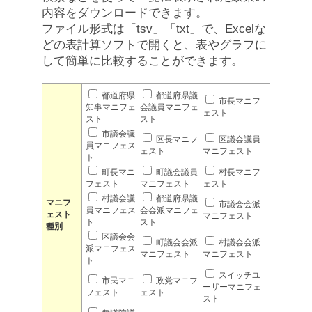
内容をダウンロードできます。
ファイル形式は「tsv」「txt」で、Excelな
どの表計算ソフトで開くと、表やグラフに
して簡単に比較することができます。
都道府県
都道府県議
市長マニフ
知事マニフェ
会議員マニフェ
ェスト
スト
スト
市議会議
区長マニフ
区議会議員
員マニフェス
ェスト
マニフェスト
ト
町長マニ
町議会議員
村長マニフ
フェスト
マニフェスト
ェスト
村議会議
都道府県議
マニフ
市議会会派
員マニフェス
会会派マニフェ
ェスト
マニフェスト
ト
スト
種別
区議会会
町議会会派
村議会会派
派マニフェス
マニフェスト
マニフェスト
ト
スイッチユ
市民マニ
政党マニフ
ーザーマニフェ
フェスト
ェスト
スト