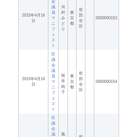
会
議
河
世
員
村
東
2015年4月16
田
マ
み
京
0000000153
日
谷
ニ
ど
都
区
フ
り
ェ
ス
ト
区
議
会
議
世
桜
員
東
2015年4月16
田
井
マ
京
0000000154
日
谷
純
ニ
都
区
子
フ
ェ
ス
ト
区
議
会
議
風
世