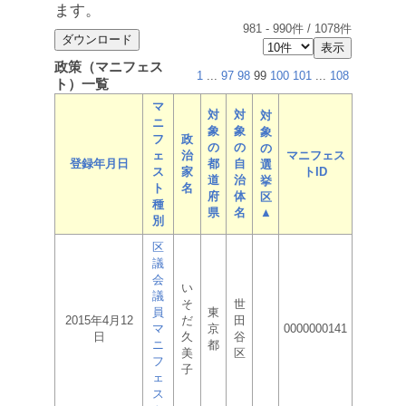
ます。
981
-
990
件 /
1078
件
政策（マニフェス
1
...
97
98
99
100
101
...
108
ト）一覧
マ
対
対
対
ニ
象
象
象
フ
政
の
の
の
ェ
治
マニフェス
登録年月日
都
自
選
ス
家
トID
道
治
挙
ト
名
府
体
区
種
県
名
▲
別
区
議
会
い
議
そ
世
員
東
2015年4月12
だ
田
マ
京
0000000141
日
久
谷
ニ
都
美
区
フ
子
ェ
ス