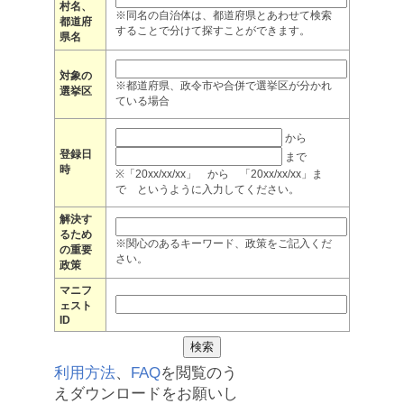
村名、
※同名の自治体は、都道府県とあわせて検索
都道府
することで分けて探すことができます。
県名
対象の
※都道府県、政令市や合併で選挙区が分かれ
選挙区
ている場合
から
登録日
まで
時
※「20xx/xx/xx」 から 「20xx/xx/xx」ま
で というように入力してください。
解決す
るため
※関心のあるキーワード、政策をご記入くだ
の重要
さい。
政策
マニフ
ェスト
ID
利用方法
、
FAQ
を閲覧のう
えダウンロードをお願いし