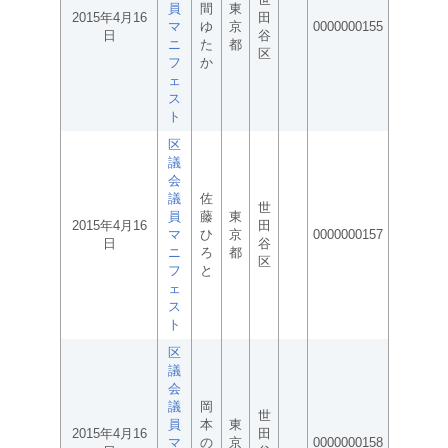
員
間
東
2015年4月16
田
マ
ゆ
京
0000000155
日
谷
ニ
た
都
区
フ
か
ェ
ス
ト
区
議
会
議
佐
世
員
藤
東
2015年4月16
田
マ
ひ
京
0000000157
日
谷
ニ
ろ
都
区
フ
と
ェ
ス
ト
区
議
会
議
岡
世
員
本
東
2015年4月16
田
マ
の
京
0000000158