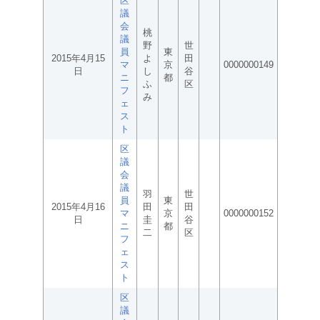
区
議
会
桃
議
野
世
員
東
2015年4月15
よ
田
マ
京
0000000149
日
し
谷
ニ
都
ふ
区
フ
み
ェ
ス
ト
区
議
会
議
羽
世
員
東
2015年4月16
田
田
マ
京
0000000152
日
圭
谷
ニ
都
二
区
フ
ェ
ス
ト
区
議