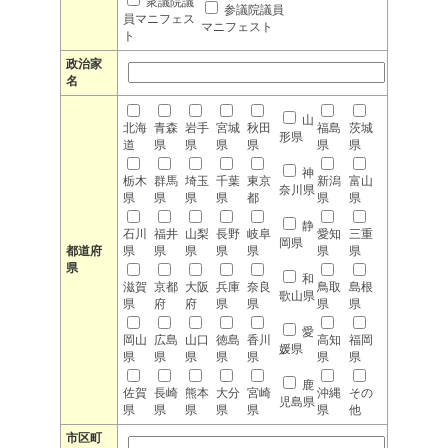
衆議院議
参議院議員
員マニフェス
マニフェスト
ト
政治家
名
山
北海
青森
岩手
宮城
秋田
福島
茨城
形県
道
県
県
県
県
県
県
神
栃木
群馬
埼玉
千葉
東京
新潟
富山
奈川県
県
県
県
県
都
県
県
静
石川
福井
山梨
長野
岐阜
愛知
三重
岡県
都道府
県
県
県
県
県
県
県
県
和
滋賀
京都
大阪
兵庫
奈良
鳥取
島根
歌山県
県
府
府
県
県
県
県
愛
岡山
広島
山口
徳島
香川
高知
福岡
媛県
県
県
県
県
県
県
県
鹿
佐賀
長崎
熊本
大分
宮崎
沖縄
その
児島県
県
県
県
県
県
県
他
市区町