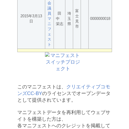
会
議
富
員
田
埼
2015年3月13
士
マ
中
玉
0000000018
日
見
ニ
栄志
県
市
フ
ェ
ス
ト
このマニフェストは、
クリエイティブコモ
ンズCC-BY
のライセンスでオープンデータ
として提供されています。
マニフェストデータを再利用してウェブサ
イトを構築した方は、
各マニフェストへのクレジットを掲載して