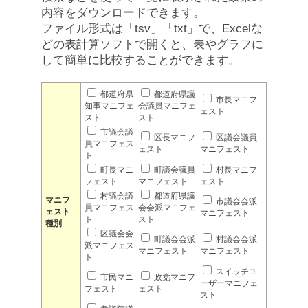
内容をダウンロードできます。
ファイル形式は「tsv」「txt」で、Excelな
どの表計算ソフトで開くと、表やグラフに
して簡単に比較することができます。
都道府県
都道府県議
市長マニフ
知事マニフェ
会議員マニフェ
ェスト
スト
スト
市議会議
区長マニフ
区議会議員
員マニフェス
ェスト
マニフェスト
ト
町長マニ
町議会議員
村長マニフ
フェスト
マニフェスト
ェスト
村議会議
都道府県議
マニフ
市議会会派
員マニフェス
会会派マニフェ
ェスト
マニフェスト
ト
スト
種別
区議会会
町議会会派
村議会会派
派マニフェス
マニフェスト
マニフェスト
ト
スイッチユ
市民マニ
政党マニフ
ーザーマニフェ
フェスト
ェスト
スト