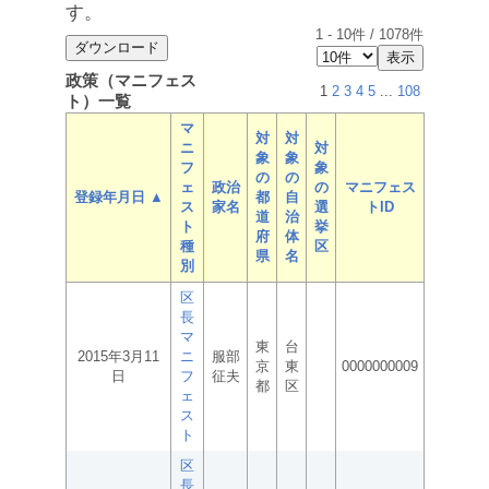
す。
1
-
10
件 /
1078
件
政策（マニフェス
1
2
3
4
5
...
108
ト）一覧
マ
対
対
ニ
対
象
象
フ
象
の
の
ェ
政治
の
マニフェス
登録年月日 ▲
都
自
ス
家名
選
トID
道
治
ト
挙
府
体
種
区
県
名
別
区
長
マ
東
台
2015年3月11
ニ
服部
京
東
0000000009
日
フ
征夫
都
区
ェ
ス
ト
区
長