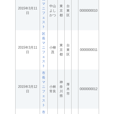
マ
中山
東
台
2015年3月11
ニ
よし
京
東
0000000010
日
フ
かつ
都
区
ェ
ス
ト
区
長
マ
東
台
2015年3月11
ニ
小柳
京
東
0000000011
日
フ
茂
都
区
ェ
ス
ト
市
長
マ
神
厚
2015年3月12
ニ
小林
奈
木
0000000012
日
フ
常良
川
市
ェ
県
ス
ト
市