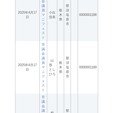
会
議
那
員
栃
須
2025年4月17
小出
マ
木
塩
0000001188
日
浩美
ニ
県
原
フ
市
ェ
ス
ト
市
議
会
議
那
山
員
栃
須
2025年4月17
形
マ
木
塩
0000001189
日
とし
ニ
県
原
ひろ
フ
市
ェ
ス
ト
市
議
会
議
那
相