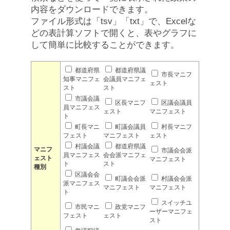
内容をダウンロードできます。
ファイル形式は「tsv」「txt」で、Excelな
どの表計算ソフトで開くと、表やグラフに
して簡単に比較することができます。
都道府県
都道府県議
市長マニフ
知事マニフェ
会議員マニフェ
ェスト
スト
スト
市議会議
区長マニフ
区議会議員
員マニフェス
ェスト
マニフェスト
ト
町長マニ
町議会議員
村長マニフ
フェスト
マニフェスト
ェスト
村議会議
都道府県議
マニフ
市議会会派
員マニフェス
会会派マニフェ
ェスト
マニフェスト
ト
スト
種別
区議会会
町議会会派
村議会会派
派マニフェス
マニフェスト
マニフェスト
ト
スイッチユ
市民マニ
政党マニフ
ーザーマニフェ
フェスト
ェスト
スト