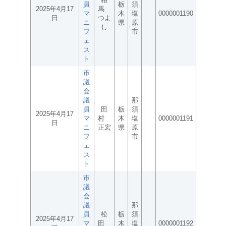
員
栃
須
2025年4月17
馬
マ
木
塩
0000001190
日
つよ
ニ
県
原
し
フ
市
ェ
ス
ト
市
議
会
議
那
員
田
栃
須
2025年4月17
マ
村
木
塩
0000001191
日
ニ
正宏
県
原
フ
市
ェ
ス
ト
市
議
会
議
那
員
松
栃
須
2025年4月17
マ
田
木
塩
0000001192