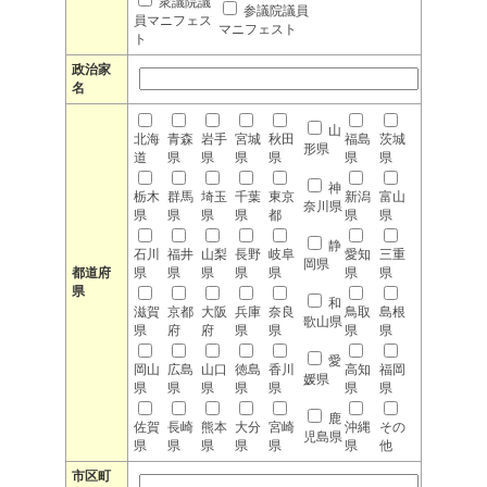
衆議院議
参議院議員
員マニフェス
マニフェスト
ト
政治家
名
山
北海
青森
岩手
宮城
秋田
福島
茨城
形県
道
県
県
県
県
県
県
神
栃木
群馬
埼玉
千葉
東京
新潟
富山
奈川県
県
県
県
県
都
県
県
静
石川
福井
山梨
長野
岐阜
愛知
三重
岡県
都道府
県
県
県
県
県
県
県
県
和
滋賀
京都
大阪
兵庫
奈良
鳥取
島根
歌山県
県
府
府
県
県
県
県
愛
岡山
広島
山口
徳島
香川
高知
福岡
媛県
県
県
県
県
県
県
県
鹿
佐賀
長崎
熊本
大分
宮崎
沖縄
その
児島県
県
県
県
県
県
県
他
市区町