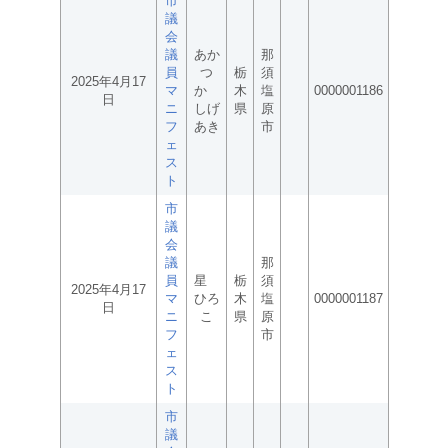
市
議
会
議
あか
那
員
つ
栃
須
2025年4月17
マ
か
木
塩
0000001186
日
ニ
しげ
県
原
フ
あき
市
ェ
ス
ト
市
議
会
議
那
員
星
栃
須
2025年4月17
マ
ひろ
木
塩
0000001187
日
ニ
こ
県
原
フ
市
ェ
ス
ト
市
議