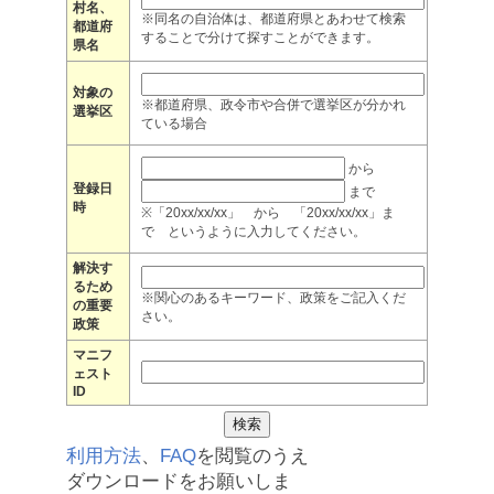
村名、
※同名の自治体は、都道府県とあわせて検索
都道府
することで分けて探すことができます。
県名
対象の
※都道府県、政令市や合併で選挙区が分かれ
選挙区
ている場合
から
登録日
まで
時
※「20xx/xx/xx」 から 「20xx/xx/xx」ま
で というように入力してください。
解決す
るため
※関心のあるキーワード、政策をご記入くだ
の重要
さい。
政策
マニフ
ェスト
ID
利用方法
、
FAQ
を閲覧のうえ
ダウンロードをお願いしま