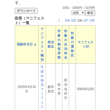
す。
1051
-
1060
件 /
1078
件
政策（マニフェス
1
...
104
105
106
107
108
ト）一覧
マ
対
対
ニ
対
象
象
フ
象
の
の
ェ
政治
の
マニフェス
登録年月日 ▲
都
自
ス
家名
選
トID
道
治
ト
挙
府
体
種
区
県
名
別
市
議
会
議
那
員
栃
須
2025年4月16
飯田
マ
木
塩
0000001183
日
真也
ニ
県
原
フ
市
ェ
ス