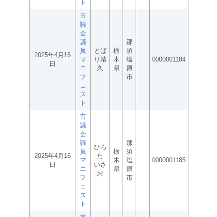
ト
市
議
会
議
那
員
とば
栃
須
2025年4月16
マ
り靖
木
塩
0000001184
日
ニ
久
県
原
フ
市
ェ
ス
ト
市
議
会
議
那
ひろ
員
栃
須
2025年4月16
た
マ
木
塩
0000001185
日
いさ
ニ
県
原
お
フ
市
ェ
ス
ト