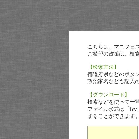
こちらは、マニフェ
ご希望の政策は、検
【検索方法】
都道府県などのボタ
政治家名なども記入
【ダウンロード】
検索などを使って一
ファイル形式は「tsv
することができます