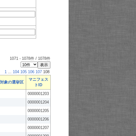
1071
-
1078
件 /
1078
件
1
...
104
105
106
107
108
マニフェス
対象の選挙区
トID
0000001203
0000001204
0000001205
0000001206
0000001207