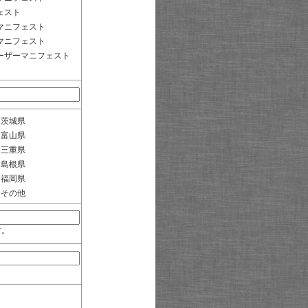
ェスト
マニフェスト
マニフェスト
ーザーマニフェスト
茨城県
富山県
三重県
島根県
福岡県
その他
す。