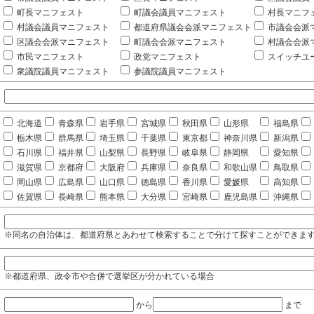
町長マニフェスト
町議会議員マニフェスト
村長マニフ
村議会議員マニフェスト
都道府県議会会派マニフェスト
市議会会派
区議会会派マニフェスト
町議会会派マニフェスト
村議会会派
市民マニフェスト
政党マニフェスト
スイッチユ
衆議院議員マニフェスト
参議院議員マニフェスト
北海道
青森県
岩手県
宮城県
秋田県
山形県
福島県
栃木県
群馬県
埼玉県
千葉県
東京都
神奈川県
新潟県
石川県
福井県
山梨県
長野県
岐阜県
静岡県
愛知県
滋賀県
京都府
大阪府
兵庫県
奈良県
和歌山県
鳥取県
岡山県
広島県
山口県
徳島県
香川県
愛媛県
高知県
佐賀県
長崎県
熊本県
大分県
宮崎県
鹿児島県
沖縄県
※同名の自治体は、都道府県とあわせて検索することで分けて探すことができま
※都道府県、政令市や合併で選挙区が分かれている場合
から
まで