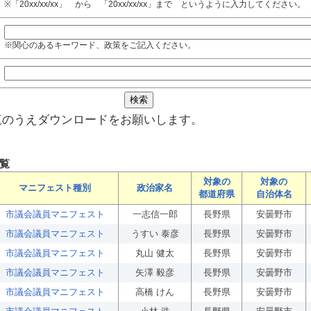
※「20xx/xx/xx」 から 「20xx/xx/xx」まで というように入力してください。
※関心のあるキーワード、政策をご記入ください。
覧のうえダウンロードをお願いします。
覧
対象の
対象の
マニフェスト種別
政治家名
都道府県
自治体名
市議会議員マニフェスト
一志信一郎
長野県
安曇野市
市議会議員マニフェスト
うすい 泰彦
長野県
安曇野市
市議会議員マニフェスト
丸山 健太
長野県
安曇野市
市議会議員マニフェスト
矢澤 毅彦
長野県
安曇野市
市議会議員マニフェスト
高橋 けん
長野県
安曇野市