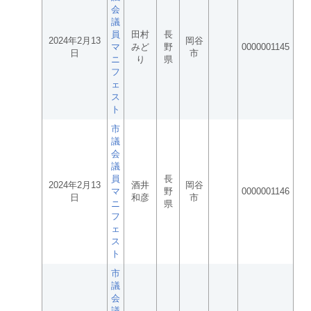
会
議
員
田村
長
2024年2月13
岡谷
マ
みど
野
0000001145
日
市
ニ
り
県
フ
ェ
ス
ト
市
議
会
議
員
長
2024年2月13
酒井
岡谷
マ
野
0000001146
日
和彦
市
ニ
県
フ
ェ
ス
ト
市
議
会
議