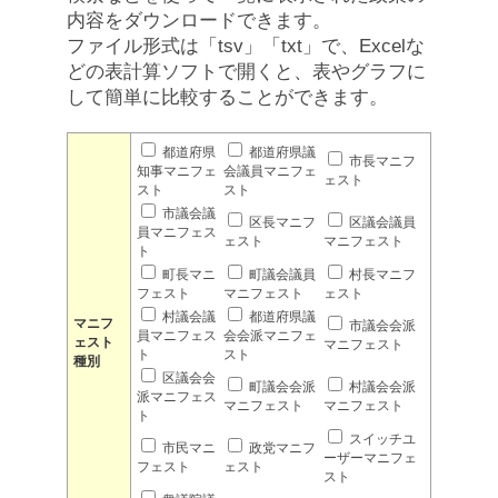
内容をダウンロードできます。
ファイル形式は「tsv」「txt」で、Excelな
どの表計算ソフトで開くと、表やグラフに
して簡単に比較することができます。
都道府県
都道府県議
市長マニフ
知事マニフェ
会議員マニフェ
ェスト
スト
スト
市議会議
区長マニフ
区議会議員
員マニフェス
ェスト
マニフェスト
ト
町長マニ
町議会議員
村長マニフ
フェスト
マニフェスト
ェスト
村議会議
都道府県議
マニフ
市議会会派
員マニフェス
会会派マニフェ
ェスト
マニフェスト
ト
スト
種別
区議会会
町議会会派
村議会会派
派マニフェス
マニフェスト
マニフェスト
ト
スイッチユ
市民マニ
政党マニフ
ーザーマニフェ
フェスト
ェスト
スト