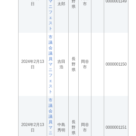
マ
野
0000001149
日
太郎
市
ニ
県
フ
ェ
ス
ト
市
議
会
議
員
長
2024年2月13
吉田
岡谷
マ
野
0000001150
日
浩
市
ニ
県
フ
ェ
ス
ト
市
議
会
議
員
長
2024年2月13
中島
岡谷
マ
野
0000001151
日
秀明
市
ニ
県