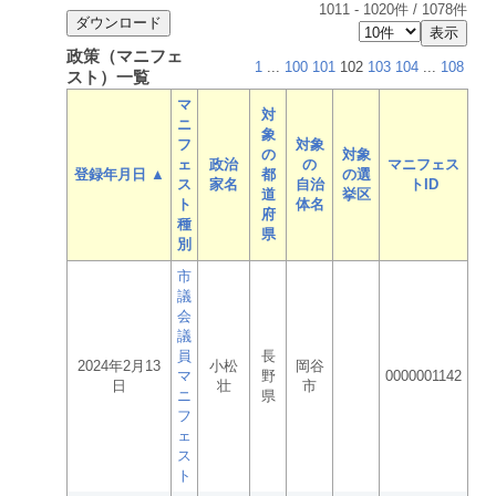
1011
-
1020
件 /
1078
件
政策（マニフェ
1
...
100
101
102
103
104
...
108
スト）一覧
マ
対
ニ
象
フ
対象
の
対象
ェ
政治
の
マニフェス
登録年月日 ▲
都
の選
ス
家名
自治
トID
道
挙区
ト
体名
府
種
県
別
市
議
会
議
員
長
2024年2月13
小松
岡谷
マ
野
0000001142
日
壮
市
ニ
県
フ
ェ
ス
ト