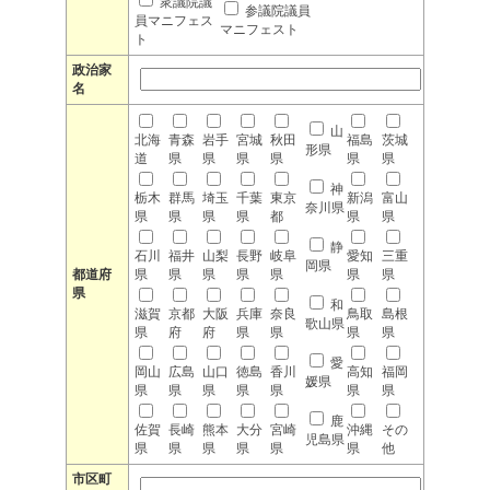
衆議院議
参議院議員
員マニフェス
マニフェスト
ト
政治家
名
山
北海
青森
岩手
宮城
秋田
福島
茨城
形県
道
県
県
県
県
県
県
神
栃木
群馬
埼玉
千葉
東京
新潟
富山
奈川県
県
県
県
県
都
県
県
静
石川
福井
山梨
長野
岐阜
愛知
三重
岡県
都道府
県
県
県
県
県
県
県
県
和
滋賀
京都
大阪
兵庫
奈良
鳥取
島根
歌山県
県
府
府
県
県
県
県
愛
岡山
広島
山口
徳島
香川
高知
福岡
媛県
県
県
県
県
県
県
県
鹿
佐賀
長崎
熊本
大分
宮崎
沖縄
その
児島県
県
県
県
県
県
県
他
市区町