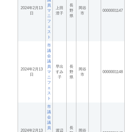
員
長
2024年2月13
上田
岡谷
マ
野
0000001147
日
澄子
市
ニ
県
フ
ェ
ス
ト
市
議
会
議
員
早出
長
2024年2月13
岡谷
マ
すみ
野
0000001148
日
市
ニ
子
県
フ
ェ
ス
ト
市
議
会
議
員
長
2024年2月13
渡辺
岡谷