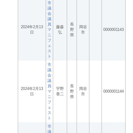
市
議
会
議
員
長
2024年2月13
藤森
岡谷
マ
野
0000001143
日
弘
市
ニ
県
フ
ェ
ス
ト
市
議
会
議
員
長
2024年2月13
宇野
岡谷
マ
野
0000001144
日
香二
市
ニ
県
フ
ェ
ス
ト
市
議