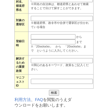
村名、
※同名の自治体は、都道府県とあわせて検索
都道府
することで分けて探すことができます。
県名
対象の
※都道府県、政令市や合併で選挙区が分かれ
選挙区
ている場合
から
登録日
まで
時
※「20xx/xx/xx」 から 「20xx/xx/xx」ま
で というように入力してください。
解決す
るため
※関心のあるキーワード、政策をご記入くだ
の重要
さい。
政策
マニフ
ェスト
ID
利用方法
、
FAQ
を閲覧のうえダ
ウンロードをお願いします。