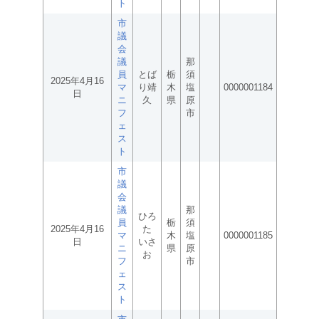
ト
市
議
会
議
那
員
とば
栃
須
2025年4月16
マ
り靖
木
塩
0000001184
日
ニ
久
県
原
フ
市
ェ
ス
ト
市
議
会
議
那
ひろ
員
栃
須
2025年4月16
た
マ
木
塩
0000001185
日
いさ
ニ
県
原
お
フ
市
ェ
ス
ト