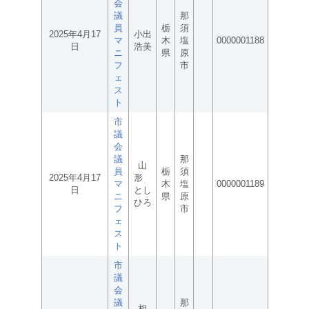
会
議
那
員
栃
須
2025年4月17
小出
マ
木
塩
0000001188
日
浩美
ニ
県
原
フ
市
ェ
ス
ト
市
議
会
議
那
山
員
栃
須
2025年4月17
形
マ
木
塩
0000001189
日
とし
ニ
県
原
ひろ
フ
市
ェ
ス
ト
市
議
会
議
那
相