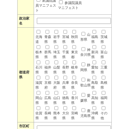
衆議院議
参議院議員
員マニフェス
マニフェスト
ト
政治家
名
山
北海
青森
岩手
宮城
秋田
福島
茨城
形県
道
県
県
県
県
県
県
神
栃木
群馬
埼玉
千葉
東京
新潟
富山
奈川県
県
県
県
県
都
県
県
静
石川
福井
山梨
長野
岐阜
愛知
三重
岡県
都道府
県
県
県
県
県
県
県
県
和
滋賀
京都
大阪
兵庫
奈良
鳥取
島根
歌山県
県
府
府
県
県
県
県
愛
岡山
広島
山口
徳島
香川
高知
福岡
媛県
県
県
県
県
県
県
県
鹿
佐賀
長崎
熊本
大分
宮崎
沖縄
その
児島県
県
県
県
県
県
県
他
市区町