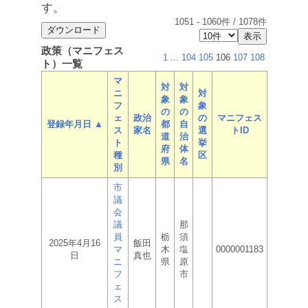
す。
1051
-
1060
件 /
1078
件
政策（マニフェス
1
...
104
105
106
107
108
ト）一覧
マ
対
対
ニ
対
象
象
フ
象
の
の
ェ
政治
の
マニフェス
登録年月日 ▲
都
自
ス
家名
選
トID
道
治
ト
挙
府
体
種
区
県
名
別
市
議
会
議
那
員
栃
須
2025年4月16
飯田
マ
木
塩
0000001183
日
真也
ニ
県
原
フ
市
ェ
ス