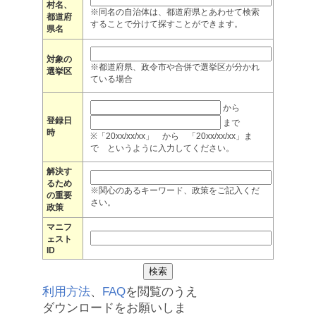
村名、
※同名の自治体は、都道府県とあわせて検索
都道府
することで分けて探すことができます。
県名
対象の
※都道府県、政令市や合併で選挙区が分かれ
選挙区
ている場合
から
登録日
まで
時
※「20xx/xx/xx」 から 「20xx/xx/xx」ま
で というように入力してください。
解決す
るため
※関心のあるキーワード、政策をご記入くだ
の重要
さい。
政策
マニフ
ェスト
ID
利用方法
、
FAQ
を閲覧のうえ
ダウンロードをお願いしま