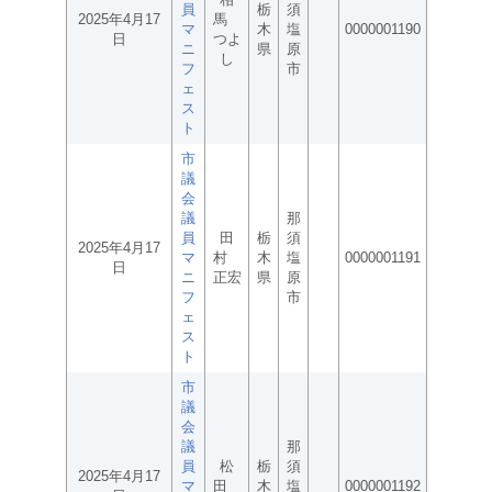
員
栃
須
2025年4月17
馬
マ
木
塩
0000001190
日
つよ
ニ
県
原
し
フ
市
ェ
ス
ト
市
議
会
議
那
員
田
栃
須
2025年4月17
マ
村
木
塩
0000001191
日
ニ
正宏
県
原
フ
市
ェ
ス
ト
市
議
会
議
那
員
松
栃
須
2025年4月17
マ
田
木
塩
0000001192