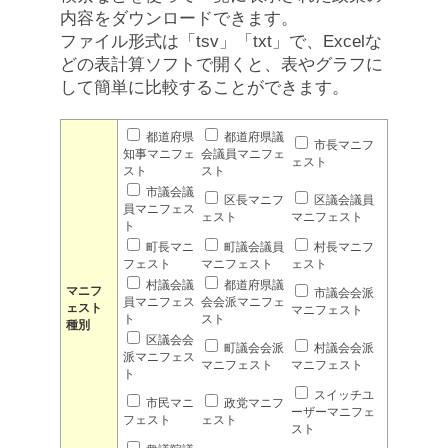
内容をダウンロードできます。
ファイル形式は「tsv」「txt」で、Excelな
どの表計算ソフトで開くと、表やグラフに
して簡単に比較することができます。
都道府県
都道府県議
市長マニフ
知事マニフェ
会議員マニフェ
ェスト
スト
スト
市議会議
区長マニフ
区議会議員
員マニフェス
ェスト
マニフェスト
ト
町長マニ
町議会議員
村長マニフ
フェスト
マニフェスト
ェスト
村議会議
都道府県議
マニフ
市議会会派
員マニフェス
会会派マニフェ
ェスト
マニフェスト
ト
スト
種別
区議会会
町議会会派
村議会会派
派マニフェス
マニフェスト
マニフェスト
ト
スイッチユ
市民マニ
政党マニフ
ーザーマニフェ
フェスト
ェスト
スト