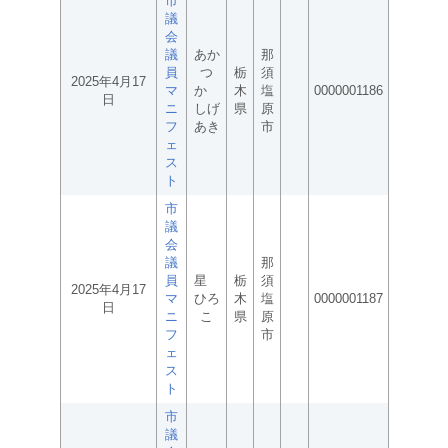
市
議
会
議
あか
那
員
つ
栃
須
2025年4月17
マ
か
木
塩
0000001186
日
ニ
しげ
県
原
フ
あき
市
ェ
ス
ト
市
議
会
議
那
員
星
栃
須
2025年4月17
マ
ひろ
木
塩
0000001187
日
ニ
こ
県
原
フ
市
ェ
ス
ト
市
議