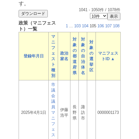
す。
1041
-
1050
件 /
1078
件
政策（マニフェス
1
...
103
104
105
106
107
108
ト）一覧
マ
対
対
ニ
対
象
象
フ
象
の
の
ェ
政治
の
マニフェス
登録年月日
都
自
ス
家名
選
トID ▲
道
治
ト
挙
府
体
種
区
県
名
別
市
議
会
議
員
長
諏
伊藤
2025年4月1日
マ
野
訪
0000001173
浩平
ニ
県
市
フ
ェ
ス