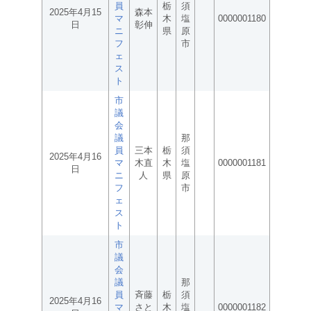
員
栃
須
2025年4月15
森本
マ
木
塩
0000001180
日
彰伸
ニ
県
原
フ
市
ェ
ス
ト
市
議
会
議
那
員
三本
栃
須
2025年4月16
マ
木直
木
塩
0000001181
日
ニ
人
県
原
フ
市
ェ
ス
ト
市
議
会
議
那
員
斉藤
栃
須
2025年4月16
マ
さと
木
塩
0000001182