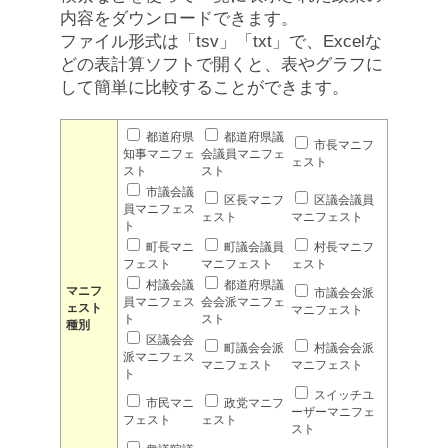
内容をダウンロードできます。
ファイル形式は「tsv」「txt」で、Excelな
どの表計算ソフトで開くと、表やグラフに
して簡単に比較することができます。
都道府県
都道府県議
市長マニフ
知事マニフェ
会議員マニフェ
ェスト
スト
スト
市議会議
区長マニフ
区議会議員
員マニフェス
ェスト
マニフェスト
ト
町長マニ
町議会議員
村長マニフ
フェスト
マニフェスト
ェスト
村議会議
都道府県議
マニフ
市議会会派
員マニフェス
会会派マニフェ
ェスト
マニフェスト
ト
スト
種別
区議会会
町議会会派
村議会会派
派マニフェス
マニフェスト
マニフェスト
ト
スイッチユ
市民マニ
政党マニフ
ーザーマニフェ
フェスト
ェスト
スト