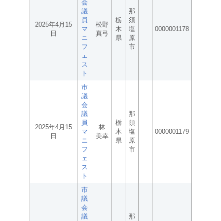
会
議
那
員
栃
須
2025年4月15
松野
マ
木
塩
0000001178
日
真弓
ニ
県
原
フ
市
ェ
ス
ト
市
議
会
議
那
員
栃
須
2025年4月15
林
マ
木
塩
0000001179
日
美幸
ニ
県
原
フ
市
ェ
ス
ト
市
議
会
議
那