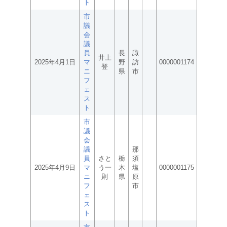
ト
市
議
会
議
員
長
諏
井上
2025年4月1日
マ
野
訪
0000001174
登
ニ
県
市
フ
ェ
ス
ト
市
議
会
議
那
員
さと
栃
須
2025年4月9日
マ
う一
木
塩
0000001175
ニ
則
県
原
フ
市
ェ
ス
ト