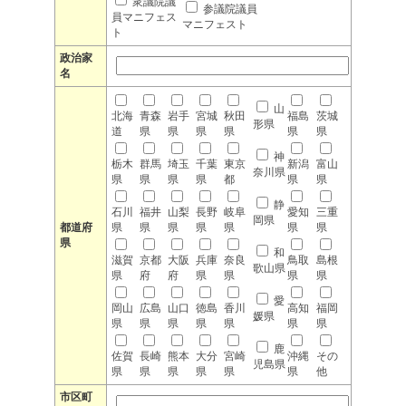
衆議院議
参議院議員
員マニフェス
マニフェスト
ト
政治家
名
山
北海
青森
岩手
宮城
秋田
福島
茨城
形県
道
県
県
県
県
県
県
神
栃木
群馬
埼玉
千葉
東京
新潟
富山
奈川県
県
県
県
県
都
県
県
静
石川
福井
山梨
長野
岐阜
愛知
三重
岡県
都道府
県
県
県
県
県
県
県
県
和
滋賀
京都
大阪
兵庫
奈良
鳥取
島根
歌山県
県
府
府
県
県
県
県
愛
岡山
広島
山口
徳島
香川
高知
福岡
媛県
県
県
県
県
県
県
県
鹿
佐賀
長崎
熊本
大分
宮崎
沖縄
その
児島県
県
県
県
県
県
県
他
市区町