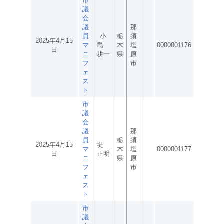
市
議
会
議
那
員
小
栃
須
2025年4月15
マ
島
木
塩
0000001176
日
ニ
耕一
県
原
フ
市
ェ
ス
ト
市
議
会
議
那
員
栃
須
2025年4月15
堤
マ
木
塩
0000001177
日
正明
ニ
県
原
フ
市
ェ
ス
ト
市
議