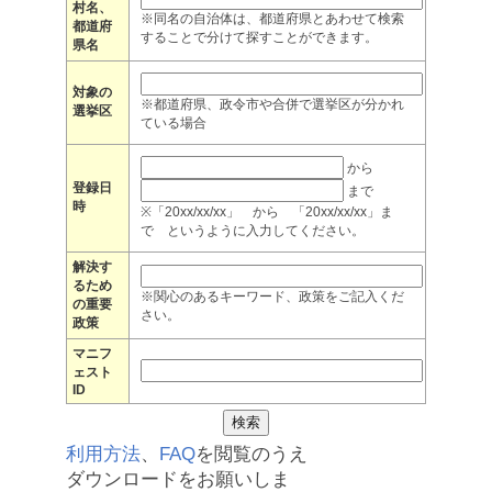
村名、
※同名の自治体は、都道府県とあわせて検索
都道府
することで分けて探すことができます。
県名
対象の
※都道府県、政令市や合併で選挙区が分かれ
選挙区
ている場合
から
登録日
まで
時
※「20xx/xx/xx」 から 「20xx/xx/xx」ま
で というように入力してください。
解決す
るため
※関心のあるキーワード、政策をご記入くだ
の重要
さい。
政策
マニフ
ェスト
ID
利用方法
、
FAQ
を閲覧のうえ
ダウンロードをお願いしま