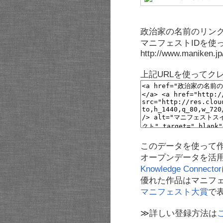
政治家の名前のリンク
マニフェストIDを使
http://www.maniken.j
上記URLを使ってク
このデータを使って
オープンデータを活
Knowledge Connector
優れた作品はマニフ
マニフェスト大賞
で
≫詳しい登録方法は