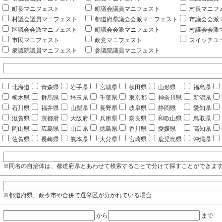
町長マニフェスト
町議会議員マニフェスト
村長マニフ
村議会議員マニフェスト
都道府県議会会派マニフェスト
市議会会派
区議会会派マニフェスト
町議会会派マニフェスト
村議会会派
市民マニフェスト
政党マニフェスト
スイッチユ
衆議院議員マニフェスト
参議院議員マニフェスト
北海道
青森県
岩手県
宮城県
秋田県
山形県
福島県
栃木県
群馬県
埼玉県
千葉県
東京都
神奈川県
新潟県
石川県
福井県
山梨県
長野県
岐阜県
静岡県
愛知県
滋賀県
京都府
大阪府
兵庫県
奈良県
和歌山県
鳥取県
岡山県
広島県
山口県
徳島県
香川県
愛媛県
高知県
佐賀県
長崎県
熊本県
大分県
宮崎県
鹿児島県
沖縄県
※同名の自治体は、都道府県とあわせて検索することで分けて探すことができま
※都道府県、政令市や合併で選挙区が分かれている場合
から
まで