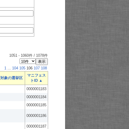
1051
-
1060
件 /
1078
件
1
...
104
105
106
107
108
マニフェス
対象の選挙区
トID ▲
0000001183
0000001184
0000001185
0000001186
0000001187