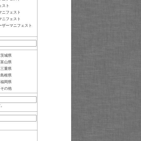
ェスト
マニフェスト
マニフェスト
ーザーマニフェスト
茨城県
富山県
三重県
島根県
福岡県
その他
す。