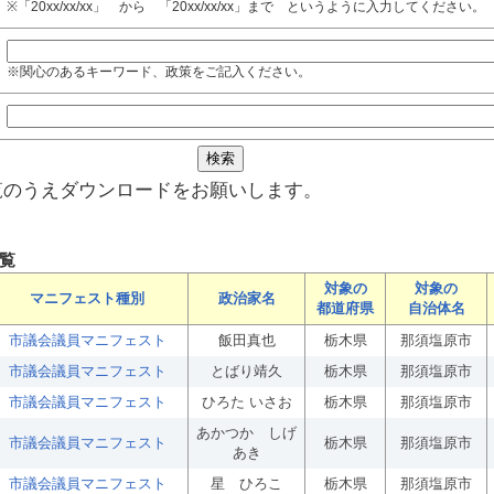
※「20xx/xx/xx」 から 「20xx/xx/xx」まで というように入力してください。
※関心のあるキーワード、政策をご記入ください。
覧のうえダウンロードをお願いします。
覧
対象の
対象の
マニフェスト種別
政治家名
都道府県
自治体名
市議会議員マニフェスト
飯田真也
栃木県
那須塩原市
市議会議員マニフェスト
とばり靖久
栃木県
那須塩原市
市議会議員マニフェスト
ひろた いさお
栃木県
那須塩原市
あかつか しげ
市議会議員マニフェスト
栃木県
那須塩原市
あき
市議会議員マニフェスト
星 ひろこ
栃木県
那須塩原市