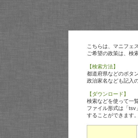
こちらは、マニフェ
ご希望の政策は、検
【検索方法】
都道府県などのボタ
政治家名なども記入
【ダウンロード】
検索などを使って一
ファイル形式は「tsv
することができます