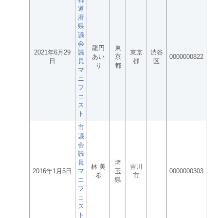
道
府
県
議
会
龍円
東
2021年6月29
議
東京
渋谷
あい
京
0000000822
日
員
都
区
り
都
マ
ニ
フ
ェ
ス
ト
市
議
会
議
員
埼
林 美
吉川
2016年1月5日
マ
玉
0000000303
希
市
ニ
県
フ
ェ
ス
ト