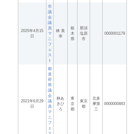
市
議
会
議
員
栃
那須
2025年4月15
林 美
マ
木
塩原
0000001179
日
幸
ニ
県
市
フ
ェ
ス
ト
都
道
府
県
議
会
林あ
東
北多
2021年6月29
議
東京
きひ
京
摩第
0000000883
日
員
都
ろ
都
三
マ
ニ
フ
ェ
ス