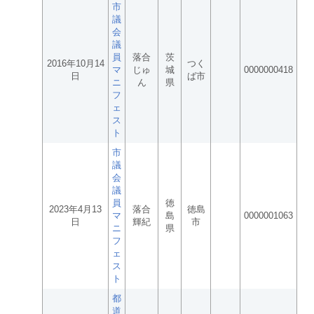
市
議
会
議
員
落合
茨
2016年10月14
つく
マ
じゅ
城
0000000418
日
ば市
ニ
ん
県
フ
ェ
ス
ト
市
議
会
議
員
徳
2023年4月13
落合
徳島
マ
島
0000001063
日
輝紀
市
ニ
県
フ
ェ
ス
ト
都
道