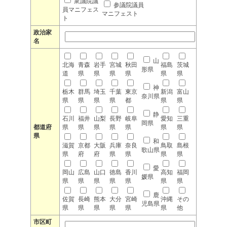
衆議院議
参議院議員
員マニフェス
マニフェスト
ト
政治家
名
山
北海
青森
岩手
宮城
秋田
福島
茨城
形県
道
県
県
県
県
県
県
神
栃木
群馬
埼玉
千葉
東京
新潟
富山
奈川県
県
県
県
県
都
県
県
静
石川
福井
山梨
長野
岐阜
愛知
三重
岡県
都道府
県
県
県
県
県
県
県
県
和
滋賀
京都
大阪
兵庫
奈良
鳥取
島根
歌山県
県
府
府
県
県
県
県
愛
岡山
広島
山口
徳島
香川
高知
福岡
媛県
県
県
県
県
県
県
県
鹿
佐賀
長崎
熊本
大分
宮崎
沖縄
その
児島県
県
県
県
県
県
県
他
市区町