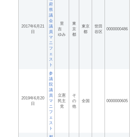
府
県
議
会
里
東
2017年6月21
議
東京
世田
吉
京
0000000486
日
員
都
谷区
ゆみ
都
マ
ニ
フ
ェ
ス
ト
参
議
院
議
員
立憲
そ
2019年6月20
マ
民主
の
全国
0000000605
日
ニ
党
他
フ
ェ
ス
ト
都