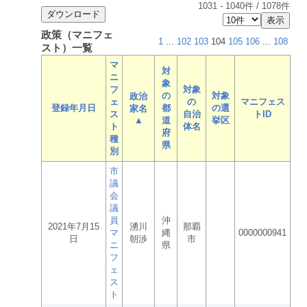
1031
-
1040
件 /
1078
件
政策（マニフェ
1
...
102
103
104
105
106
...
108
スト）一覧
マ
対
ニ
象
フ
対象
の
対象
政治
ェ
の
マニフェス
登録年月日
都
の選
家名
ス
自治
トID
▲
道
挙区
ト
体名
府
種
県
別
市
議
会
議
員
沖
2021年7月15
湧川
那覇
マ
縄
0000000941
日
朝渉
市
ニ
県
フ
ェ
ス
ト