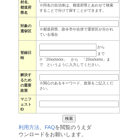
村名、
※同名の自治体は、都道府県とあわせて検索
都道府
することで分けて探すことができます。
県名
対象の
※都道府県、政令市や合併で選挙区が分かれ
選挙区
ている場合
から
登録日
まで
時
※「20xx/xx/xx」 から 「20xx/xx/xx」ま
で というように入力してください。
解決す
るため
※関心のあるキーワード、政策をご記入くだ
の重要
さい。
政策
マニフ
ェスト
ID
利用方法
、
FAQ
を閲覧のうえダ
ウンロードをお願いします。