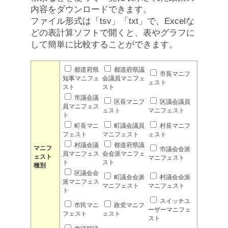
内容をダウンロードできます。
ファイル形式は「tsv」「txt」で、Excelな
どの表計算ソフトで開くと、表やグラフに
して簡単に比較することができます。
都道府県
都道府県議
市長マニフ
知事マニフェ
会議員マニフェ
ェスト
スト
スト
市議会議
区長マニフ
区議会議員
員マニフェス
ェスト
マニフェスト
ト
町長マニ
町議会議員
村長マニフ
フェスト
マニフェスト
ェスト
村議会議
都道府県議
マニフ
市議会会派
員マニフェス
会会派マニフェ
ェスト
マニフェスト
ト
スト
種別
区議会会
町議会会派
村議会会派
派マニフェス
マニフェスト
マニフェスト
ト
スイッチユ
市民マニ
政党マニフ
ーザーマニフェ
フェスト
ェスト
スト