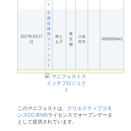
ト
市
議
会
議
員
東
2017年3月17
林と
小金
マ
京
0000000443
日
も子
井市
ニ
都
フ
ェ
ス
ト
このマニフェストは、
クリエイティブコモ
ンズCC-BY
のライセンスでオープンデータ
として提供されています。