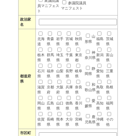
衆議院議
参議院議員
員マニフェス
マニフェスト
ト
政治家
名
山
北海
青森
岩手
宮城
秋田
福島
茨城
形県
道
県
県
県
県
県
県
神
栃木
群馬
埼玉
千葉
東京
新潟
富山
奈川県
県
県
県
県
都
県
県
静
石川
福井
山梨
長野
岐阜
愛知
三重
岡県
都道府
県
県
県
県
県
県
県
県
和
滋賀
京都
大阪
兵庫
奈良
鳥取
島根
歌山県
県
府
府
県
県
県
県
愛
岡山
広島
山口
徳島
香川
高知
福岡
媛県
県
県
県
県
県
県
県
鹿
佐賀
長崎
熊本
大分
宮崎
沖縄
その
児島県
県
県
県
県
県
県
他
市区町