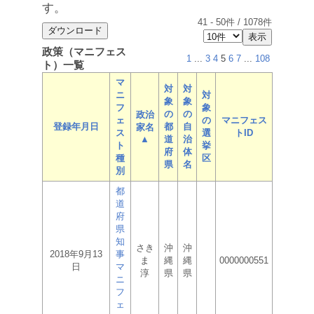
す。
41
-
50
件 /
1078
件
政策（マニフェス
1
...
3
4
5
6
7
...
108
ト）一覧
マ
対
対
ニ
対
象
象
フ
象
の
の
政治
ェ
の
マニフェス
登録年月日
都
自
家名
ス
選
トID
▲
道
治
ト
挙
府
体
種
区
県
名
別
都
道
府
県
知
さき
沖
沖
2018年9月13
事
ま
縄
縄
0000000551
日
マ
淳
県
県
ニ
フ
ェ