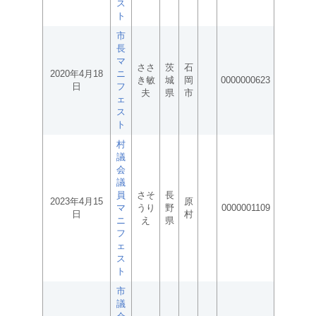
ス
ト
市
長
マ
ささ
茨
石
2020年4月18
ニ
き敏
城
岡
0000000623
日
フ
夫
県
市
ェ
ス
ト
村
議
会
議
員
さそ
長
2023年4月15
原
マ
うり
野
0000001109
日
村
ニ
え
県
フ
ェ
ス
ト
市
議