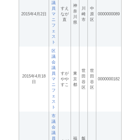
議
神
員
すえ
川
中
奈
2015年4月2日
マ
なが
崎
原
0000000089
川
ニ
直
市
区
県
フ
ェ
ス
ト
区
議
会
議
世
世
員
すが
東
2015年4月18
田
田
マ
やや
京
0000000182
日
谷
谷
ニ
すこ
都
区
区
フ
ェ
ス
ト
市
議
会
議
員
福
飯