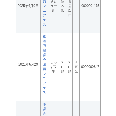
員
さと
栃
須
2025年4月9日
マ
う一
木
塩
0000001175
ニ
則
県
原
フ
市
ェ
ス
ト
都
道
府
県
議
会
しみ
東
東
江
2021年6月29
議
ず良
京
京
東
0000000847
日
員
平
都
都
区
マ
ニ
フ
ェ
ス
ト
市
議
会