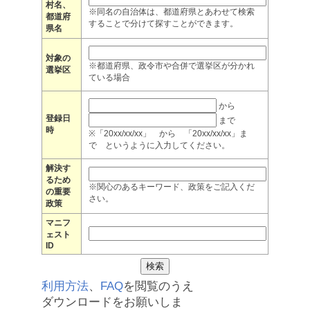
村名、
※同名の自治体は、都道府県とあわせて検索
都道府
することで分けて探すことができます。
県名
対象の
※都道府県、政令市や合併で選挙区が分かれ
選挙区
ている場合
から
登録日
まで
時
※「20xx/xx/xx」 から 「20xx/xx/xx」ま
で というように入力してください。
解決す
るため
※関心のあるキーワード、政策をご記入くだ
の重要
さい。
政策
マニフ
ェスト
ID
利用方法
、
FAQ
を閲覧のうえ
ダウンロードをお願いしま