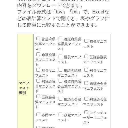
内容をダウンロードできます。
ファイル形式は「tsv」「txt」で、Excelな
どの表計算ソフトで開くと、表やグラフに
して簡単に比較することができます。
都道府県
都道府県議
市長マニフ
知事マニフェ
会議員マニフェ
ェスト
スト
スト
市議会議
区長マニフ
区議会議員
員マニフェス
ェスト
マニフェスト
ト
町長マニ
町議会議員
村長マニフ
フェスト
マニフェスト
ェスト
村議会議
都道府県議
マニフ
市議会会派
員マニフェス
会会派マニフェ
ェスト
マニフェスト
ト
スト
種別
区議会会
町議会会派
村議会会派
派マニフェス
マニフェスト
マニフェスト
ト
スイッチユ
市民マニ
政党マニフ
ーザーマニフェ
フェスト
ェスト
スト