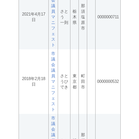
会
議
那
員
さと
栃
須
2021年4月17
マ
う
木
塩
0000000711
日
ニ
一則
県
原
フ
市
ェ
ス
ト
市
議
会
議
員
さと
東
町
2018年2月18
マ
うひ
京
田
0000000532
日
ニ
でき
都
市
フ
ェ
ス
ト
市
議
会
議
那